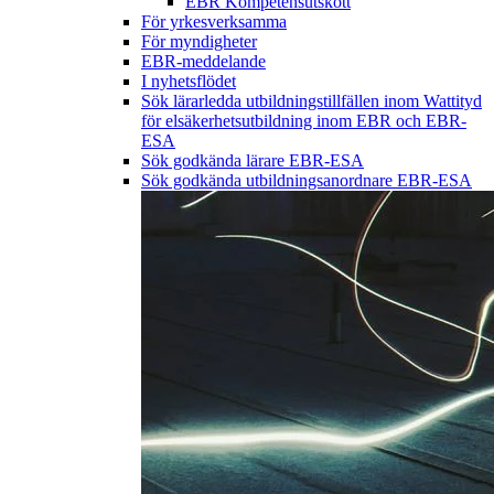
EBR Kompetensutskott
För yrkesverksamma
För myndigheter
EBR-meddelande
I nyhetsflödet
Sök lärarledda utbildningstillfällen inom Wattityd
för elsäkerhetsutbildning inom EBR och EBR-
ESA
Sök godkända lärare EBR-ESA
Sök godkända utbildningsanordnare EBR-ESA