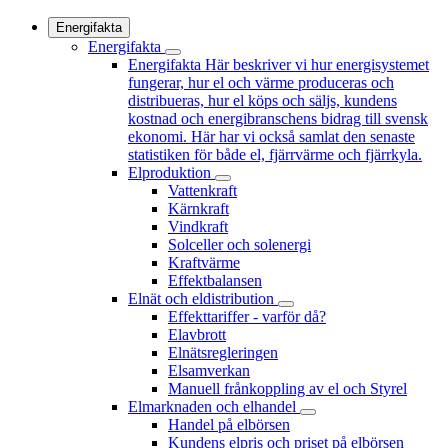
Energifakta
Energifakta
Energifakta
Här beskriver vi hur energisystemet
fungerar, hur el och värme produceras och
distribueras, hur el köps och säljs, kundens
kostnad och energibranschens bidrag till svensk
ekonomi. Här har vi också samlat den senaste
statistiken för både el, fjärrvärme och fjärrkyla.
Elproduktion
Vattenkraft
Kärnkraft
Vindkraft
Solceller och solenergi
Kraftvärme
Effektbalansen
Elnät och eldistribution
Effekttariffer - varför då?
Elavbrott
Elnätsregleringen
Elsamverkan
Manuell frånkoppling av el och Styrel
Elmarknaden och elhandel
Handel på elbörsen
Kundens elpris och priset på elbörsen