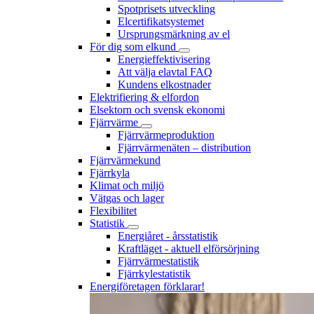
Spotprisets utveckling
Elcertifikatsystemet
Ursprungsmärkning av el
För dig som elkund
Energieffektivisering
Att välja elavtal FAQ
Kundens elkostnader
Elektrifiering & elfordon
Elsektorn och svensk ekonomi
Fjärrvärme
Fjärrvärmeproduktion
Fjärrvärmenäten – distribution
Fjärrvärmekund
Fjärrkyla
Klimat och miljö
Vätgas och lager
Flexibilitet
Statistik
Energiåret - årsstatistik
Kraftläget - aktuell elförsörjning
Fjärrvärmestatistik
Fjärrkylestatistik
Energiföretagen förklarar!