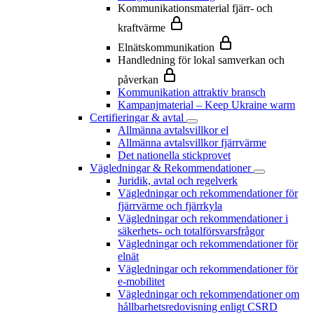
Kommunikationsmaterial fjärr- och
kraftvärme
Elnätskommunikation
Handledning för lokal samverkan och
påverkan
Kommunikation attraktiv bransch
Kampanjmaterial – Keep Ukraine warm
Certifieringar & avtal
Allmänna avtalsvillkor el
Allmänna avtalsvillkor fjärrvärme
Det nationella stickprovet
Vägledningar & Rekommendationer
Juridik, avtal och regelverk
Vägledningar och rekommendationer för
fjärrvärme och fjärrkyla
Vägledningar och rekommendationer i
säkerhets- och totalförsvarsfrågor
Vägledningar och rekommendationer för
elnät
Vägledningar och rekommendationer för
e-mobilitet
Vägledningar och rekommendationer om
hållbarhetsredovisning enligt CSRD