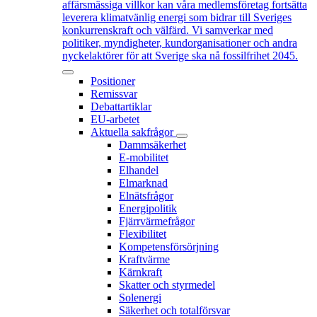
affärsmässiga villkor kan våra medlemsföretag fortsätta
leverera klimatvänlig energi som bidrar till Sveriges
konkurrenskraft och välfärd. Vi samverkar med
politiker, myndigheter, kundorganisationer och andra
nyckelaktörer för att Sverige ska nå fossilfrihet 2045.
Positioner
Remissvar
Debattartiklar
EU-arbetet
Aktuella sakfrågor
Dammsäkerhet
E-mobilitet
Elhandel
Elmarknad
Elnätsfrågor
Energipolitik
Fjärrvärmefrågor
Flexibilitet
Kompetensförsörjning
Kraftvärme
Kärnkraft
Skatter och styrmedel
Solenergi
Säkerhet och totalförsvar