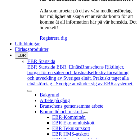
Alla som arbetar på ett av våra medlemsföretag
har möjlighet att skapa ett användarkonto för att
komma åt all information här på vår hemsida. Det
är enkelt!
Registrera dig
Utbildningar
Förlagsprodukter
EBR
EBR Startsida
EBR Startsida
EBR, ElnätsBranschens Riktlinjer,
borgar för en säker och kostnadseffektiv förvaltning
och utveckling av Sveriges elnät. Praktiskt taget alla
elnätsföretag i Sverige använder sig av EBR-systemet.
Bakgrund
Arbete på gång
Branschens gemensamma arbete
Kommitté och utskott
EBR-Kommittén
EBR Ekonomiutskott
EBR Teknikutskott
EBR HMS-utskott