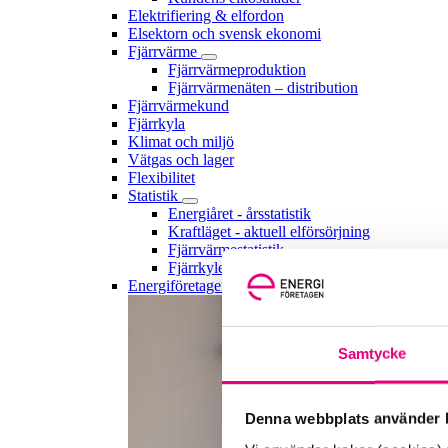
Elektrifiering & elfordon
Elsektorn och svensk ekonomi
Fjärrvärme
Fjärrvärmeproduktion
Fjärrvärmenäten – distribution
Fjärrvärmekund
Fjärrkyla
Klimat och miljö
Vätgas och lager
Flexibilitet
Statistik
Energiåret - årsstatistik
Kraftläget - aktuell elförsörjning
Fjärrvärmestatistik
Fjärrkylestatistik
Energiföretagen förklarar!
Samtycke
Denna webbplats använder k