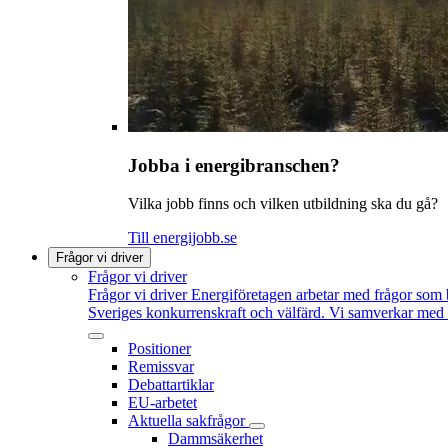
Jobba i energibranschen?
Vilka jobb finns och vilken utbildning ska du gå?
Till energijobb.se
Frågor vi driver
Frågor vi driver
Frågor vi driver
Energiföretagen arbetar med frågor som b
Sveriges konkurrenskraft och välfärd. Vi samverkar med po
Positioner
Remissvar
Debattartiklar
EU-arbetet
Aktuella sakfrågor
Dammsäkerhet