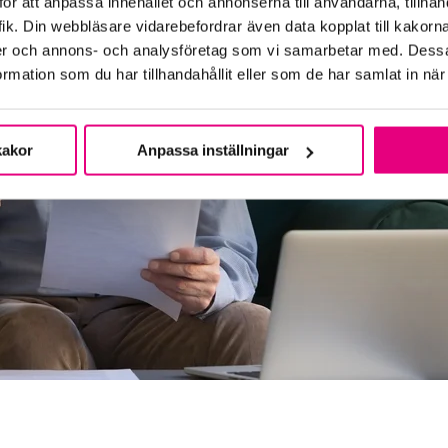
ör att anpassa innehållet och annonserna till användarna, tillhand
ik. Din webbläsare vidarebefordrar även data kopplat till kakorn
dier och annons- och analysföretag som vi samarbetar med. Dessa
mation som du har tillhandahållit eller som de har samlat in när
kakor
Anpassa inställningar