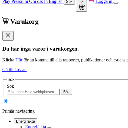
Play
Pressrum
Om oss
In English
Logga in
Sök
0
Varukorg
Du har inga varor i varukorgen.
Klicka
Här
för att komma till alla rapporter, publikationer och e-tjänste
Gå till kassan
Sök
Sök
Sök
Primär navigering
Energifakta
Energifakta