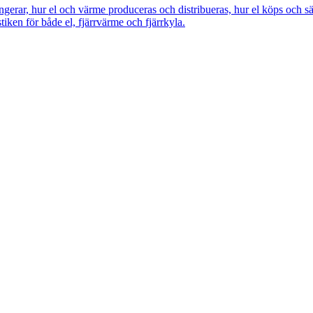
ngerar, hur el och värme produceras och distribueras, hur el köps och s
tiken för både el, fjärrvärme och fjärrkyla.