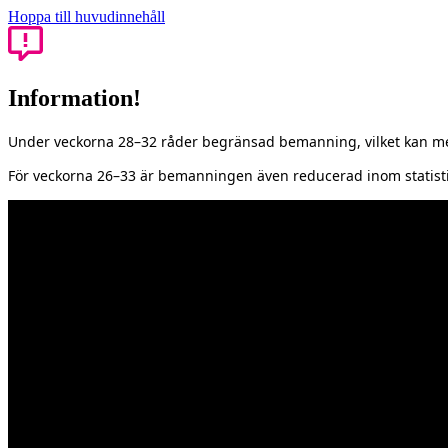
Hoppa till huvudinnehåll
Information!
Under veckorna 28–32 råder begränsad bemanning, vilket kan med
För veckorna 26–33 är bemanningen även reducerad inom statisti