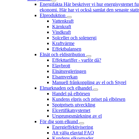
Energifakta
Här beskriver vi hur energisystemet fu
ekonomi. Här har vi också samlat den senaste statis
Elproduktion
Vattenkraft
Kärnkraft
Vindkraft
Solceller och solenergi
Kraftvärme
Effektbalansen
Elnät och eldistribution
Effekttariffer - varför då?
Elavbrott
Elnätsregleringen
Elsamverkan
Manuell frånkoppling av el och Styrel
Elmarknaden och elhandel
Handel på elbörsen
Kundens elpris och priset på elbörsen
Spotprisets utveckling
Elcertifikatsystemet
Ursprungsmärkning av el
För dig som elkund
Energieffektivisering
Att välja elavtal FAQ
Kundens elkostnader