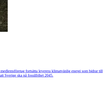
edlemsföretag fortsätta leverera klimatvänlig energi som bidrar till
tt Sverige ska nå fossilfrihet 2045.