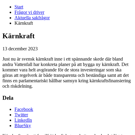
Start
Frågor vi driver
Aktuella sakfrågor
Kärnkraft
Kärnkraft
13 december 2023
Just nu är svensk kärnkraft inne i ett spännande skede där bland
andra Vattenfall har konkreta planer på att bygga ny kärnkraft. Det
kommer vara helt
avgörande
för de stora investeringar som ska
göras att regelverk är både transparent
a
och beständiga
samt att det
finns en
parlamentariskt hållbar samsyn kring kärnkraftsfinansiering
och riskdelning.
Dela
Facebook
Twitter
LinkedIn
BlueSky