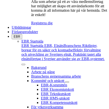
Alla som arbetar på ett av våra medlemsföretag
har möjlighet att skapa ett användarkonto för att
komma åt all information här på vår hemsida. Det
är enkelt!
Registrera dig
Utbildningar
Förlagsprodukter
EBR
EBR Startsida
EBR Startsida
EBR, ElnätsBranschens Riktlinjer,
borgar för en säker och kostnadseffektiv förvaltning
och utveckling av Sveriges elnät. Praktiskt taget alla
elnätsföretag i Sverige använder sig av EBR-systemet.
Bakgrund
Arbete på gång
Branschens gemensamma arbete
Kommitté och utskott
EBR-Kommittén
EBR Ekonomiutskott
EBR Teknikutskott
EBR HMS-utskott
EBR Kompetensutskott
För yrkesverksamma