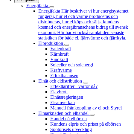
Energifakta
Energifakta
Här beskriver vi hur energisystemet
fungerar, hur el och värme produceras och
distribueras, hur el köps och säljs, kundens
kostnad och energibranschens bidrag till svensk
ekonomi. Här har vi också samlat den senaste
statistiken för både el, fjärrvärme och fjärrkyla.
Elproduktion
Vattenkraft
Kärnkraft
Vindkraft
Solceller och solenergi
Kraftvärme
Effektbalansen
Elnät och eldistribution
Effekttariffer - varför då?
Elavbrott
Elnätsregleringen
Elsamverkan
Manuell frånkoppling av el och Styrel
Elmarknaden och elhandel
Handel på elbörsen
Kundens elpris och priset på elbörsen
Spotprisets utveckling