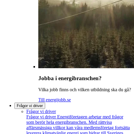
Jobba i energibranschen?
Vilka jobb finns och vilken utbildning ska du gå?
Till energijobb.se
Frågor vi driver
Frågor vi driver
Frågor vi driver
Energiföretagen arbetar med frågor
som berör hela energibranschen. Med rättvisa
affärsmässiga villkor kan våra medlemsföretag fortsätta
leverera klimatvänlig energi som bidrar till Sveriges