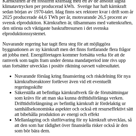
Kärnkraften är ett fossilfritt kraftslag med ett av de absolut lägsta
klimatavtrycken per producerad kWh. Sverige har haft kärnkraft
sedan början av 1970-talet. Idag finns sex rektorer
kvar i drift
som år
2025 producerade 44,6 TWh per år, motsvarande 26,5 procent av
svensk elproduktion. Kärnkraften är, tillsammans med vattenkraften,
den största och viktigaste baskraftresursen i det svenska
elproduktionssystemet.
Nuvarande regering har tagit flera steg för att möjliggöra
byggnationen av ny kärnkraft men det finns fort
farande
flera frågor
att jobba med. Energiföretagen kommer fortsätta verka för att de
ramverk som tagits fram under denna mandatperiod inte rivs upp
utan
fortsätter utvecklas i positiv riktning oavsett valresultatet.
Nuvarande
förslag kring finansiering och riskdelning för nya
kärnkraftsreaktorer
fortlever
även vid ett eventuellt
regeringsskifte
Säkerställa
att befintliga kärnkraftverk får de förutsättningar
som krävs för att man ska kunna drifttidsförlänga verken.
Drifttidsförlängning av befintlig kärnkraft är fördelaktig ur
samhällsekonomiska aspekter och också ett resurseffektivt sätt
att bibehålla produktion av energi och effekt
Mellanlagring och slutförvaring
för ny kärnkraft utvecklas
, så
att d
en som har rådighet över finansiella risker också
är
den
som bör bära dem.