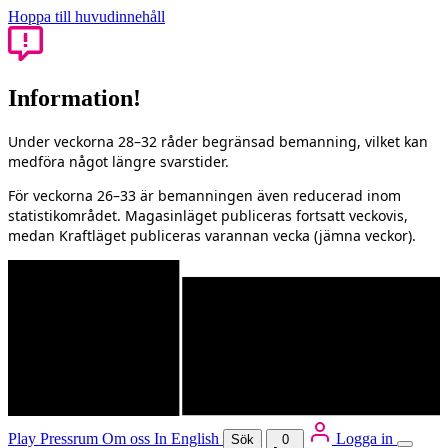
Hoppa till huvudinnehåll
Information!
Under veckorna 28–32 råder begränsad bemanning, vilket kan
medföra något längre svarstider.
För veckorna 26–33 är bemanningen även reducerad inom
statistikområdet. Magasinläget publiceras fortsatt veckovis,
medan Kraftläget publiceras varannan vecka (jämna veckor).
Play
Pressrum
Om oss
In English
Logga in
Sök
0