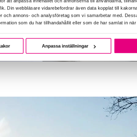
ör att anpassa innehållet och annonserna till användarna, tillhand
ik. Din webbläsare vidarebefordrar även data kopplat till kakorn
dier och annons- och analysföretag som vi samarbetar med. Dessa
mation som du har tillhandahållit eller som de har samlat in när
kakor
Anpassa inställningar