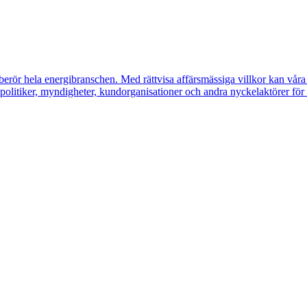
erör hela energibranschen. Med rättvisa affärsmässiga villkor kan våra m
litiker, myndigheter, kundorganisationer och andra nyckelaktörer för a