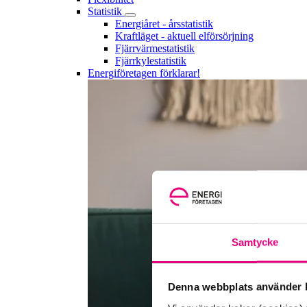
Statistik
Energiåret - årsstatistik
Kraftläget - aktuell elförsörjning
Fjärrvärmestatistik
Fjärrkylestatistik
Energiföretagen förklarar!
Samtycke
Denna webbplats använder k