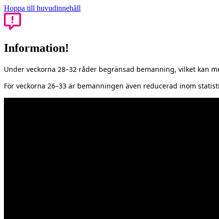
Hoppa till huvudinnehåll
Information!
Under veckorna 28–32 råder begränsad bemanning, vilket kan med
För veckorna 26–33 är bemanningen även reducerad inom statisti