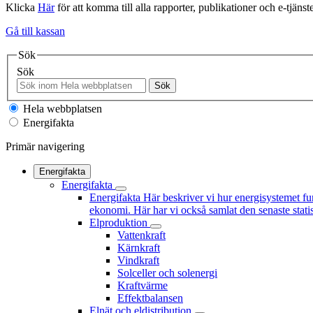
Klicka
Här
för att komma till alla rapporter, publikationer och e-tjänste
Gå till kassan
Sök
Sök
Sök
Hela webbplatsen
Energifakta
Primär navigering
Energifakta
Energifakta
Energifakta
Här beskriver vi hur energisystemet fu
ekonomi. Här har vi också samlat den senaste statis
Elproduktion
Vattenkraft
Kärnkraft
Vindkraft
Solceller och solenergi
Kraftvärme
Effektbalansen
Elnät och eldistribution