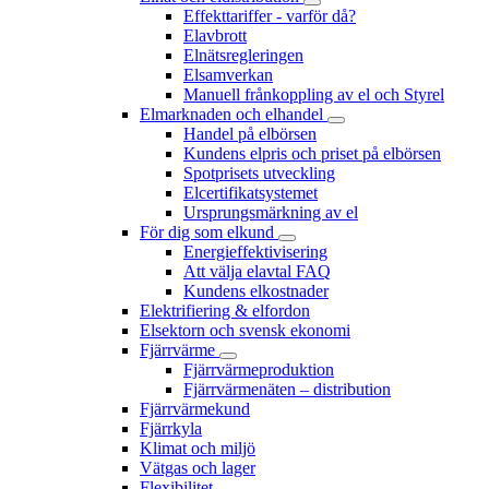
Effekttariffer - varför då?
Elavbrott
Elnätsregleringen
Elsamverkan
Manuell frånkoppling av el och Styrel
Elmarknaden och elhandel
Handel på elbörsen
Kundens elpris och priset på elbörsen
Spotprisets utveckling
Elcertifikatsystemet
Ursprungsmärkning av el
För dig som elkund
Energieffektivisering
Att välja elavtal FAQ
Kundens elkostnader
Elektrifiering & elfordon
Elsektorn och svensk ekonomi
Fjärrvärme
Fjärrvärmeproduktion
Fjärrvärmenäten – distribution
Fjärrvärmekund
Fjärrkyla
Klimat och miljö
Vätgas och lager
Flexibilitet