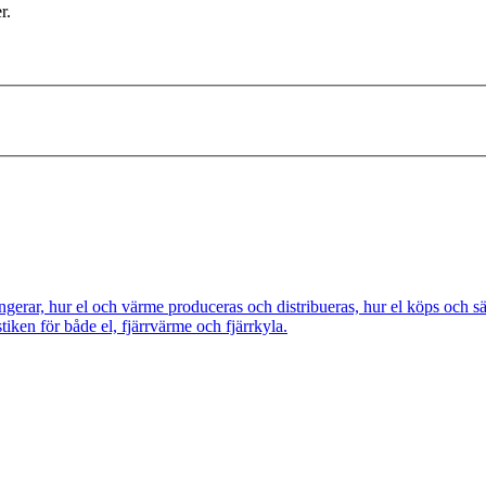
r.
ngerar, hur el och värme produceras och distribueras, hur el köps och s
tiken för både el, fjärrvärme och fjärrkyla.