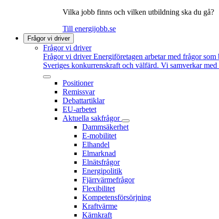
Vilka jobb finns och vilken utbildning ska du gå?
Till energijobb.se
Frågor vi driver
Frågor vi driver
Frågor vi driver
Energiföretagen arbetar med frågor som b
Sveriges konkurrenskraft och välfärd. Vi samverkar med po
Positioner
Remissvar
Debattartiklar
EU-arbetet
Aktuella sakfrågor
Dammsäkerhet
E-mobilitet
Elhandel
Elmarknad
Elnätsfrågor
Energipolitik
Fjärrvärmefrågor
Flexibilitet
Kompetensförsörjning
Kraftvärme
Kärnkraft