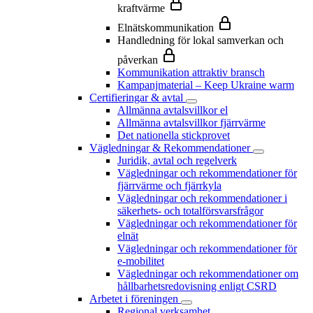
kraftvärme
Elnätskommunikation
Handledning för lokal samverkan och
påverkan
Kommunikation attraktiv bransch
Kampanjmaterial – Keep Ukraine warm
Certifieringar & avtal
Allmänna avtalsvillkor el
Allmänna avtalsvillkor fjärrvärme
Det nationella stickprovet
Vägledningar & Rekommendationer
Juridik, avtal och regelverk
Vägledningar och rekommendationer för
fjärrvärme och fjärrkyla
Vägledningar och rekommendationer i
säkerhets- och totalförsvarsfrågor
Vägledningar och rekommendationer för
elnät
Vägledningar och rekommendationer för
e-mobilitet
Vägledningar och rekommendationer om
hållbarhetsredovisning enligt CSRD
Arbetet i föreningen
Regional verksamhet