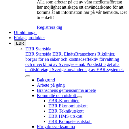
Alla som arbetar på ett av våra medlemsföretag
har möjlighet att skapa ett användarkonto för att
komma åt all information här på vår hemsida. Det
är enkelt!
Registrera dig
Utbildningar
Förlagsprodukter
EBR
EBR Startsida
EBR Startsida
EBR, ElnätsBranschens Riktlinjer,
borgar för en säker och kostnadseffektiv förvaltning
och utveckling av Sveriges elnät. Praktiskt taget alla
elnätsföretag i Sverige använder sig av EBR-systemet.
Bakgrund
Arbete på gång
Branschens gemensamma arbete
Kommitté och utskott
EBR-Kommittén
EBR Ekonomiutskott
EBR Teknikutskott
EBR HMS-utskott
EBR Kompetensutskott
För yrkesverksamma