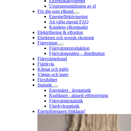
Elcertifikatsystemet
Ursprungsmärkning av el
För dig som elkund
Energieffektivisering
Att välja elavtal FAQ
Kundens elkostnader
Elektrifiering & elfordon
Elsektorn och svensk ekonomi
Fjärrvärme
Fjärrvärmeproduktion
Fjärrvärmenäten – distribution
Fjärrvärmekund
Fjärrkyla
Klimat och miljö
Vätgas och lager
Flexibilitet
Statistik
Energiåret - årsstatistik
Kraftläget - aktuell elförsörjning
Fjärrvärmestatistik
Fjärrkylestatistik
Energiföretagen förklarar!