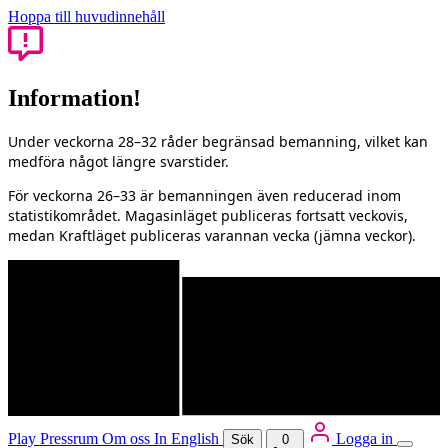
Hoppa till huvudinnehåll
Information!
Under veckorna 28–32 råder begränsad bemanning, vilket kan
medföra något längre svarstider.
För veckorna 26–33 är bemanningen även reducerad inom
statistikområdet. Magasinläget publiceras fortsatt veckovis,
medan Kraftläget publiceras varannan vecka (jämna veckor).
Play
Pressrum
Om oss
In English
Logga in
Sök
0