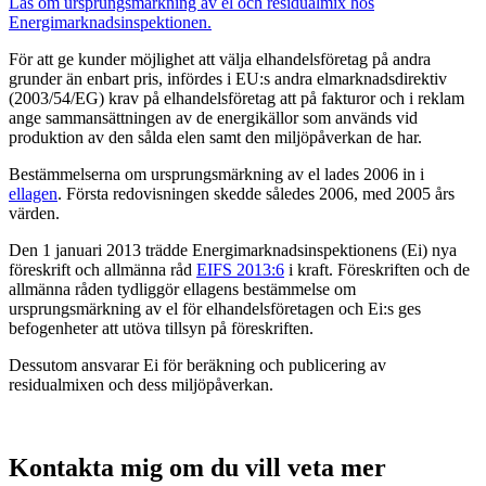
Läs om ursprungsmärkning av el och residualmix hos
Energimarknadsinspektionen.
För att ge kunder möjlighet att välja elhandelsföretag på andra
grunder än enbart pris, infördes i EU:s andra elmarknadsdirektiv
(2003/54/EG) krav på elhandelsföretag att på fakturor och i reklam
ange sammansättningen av de energikällor som används vid
produktion av den sålda elen samt den miljöpåverkan de har.
Bestämmelserna om ursprungsmärkning av el lades 2006 in i
ellagen
. Första redovisningen skedde således 2006, med 2005 års
värden.
Den 1 januari 2013 trädde Energimarknadsinspektionens (Ei) nya
föreskrift och allmänna råd
EIFS 2013:6
i kraft. Föreskriften och de
allmänna råden tydliggör ellagens bestämmelse om
ursprungsmärkning av el för elhandelsföretagen och Ei:s ges
befogenheter att utöva tillsyn på föreskriften.
Dessutom ansvarar Ei för beräkning och publicering av
residualmixen och dess miljöpåverkan.
Kontakta mig om du vill veta mer