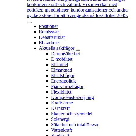
konkurrenskraft och välfärd. Vi samverkar med
politiker, myndigheter, kundorganisationer och andra
nyckelaktörer för att Sverige ska nå fossilfrihet 2045.
Positioner
Remissvar
Debattartiklar
EU-arbetet
Aktuella sakfrågor
Dammsäkerhet
E-mobilitet
Elhandel
Elmarknad
Elnätsfrågor
Energipolitik
Fjärrvärmefrågor
Flexibilitet
Kompetensförsörjning
Kraftvärme
Kärnkraft
Skatter och styrmedel
Solenergi
Säkerhet och totalförsvar
Vattenkraft
Vindkraft