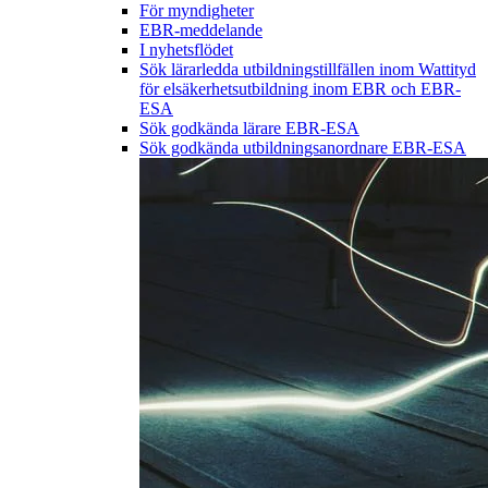
För myndigheter
EBR-meddelande
I nyhetsflödet
Sök lärarledda utbildningstillfällen inom Wattityd
för elsäkerhetsutbildning inom EBR och EBR-
ESA
Sök godkända lärare EBR-ESA
Sök godkända utbildningsanordnare EBR-ESA