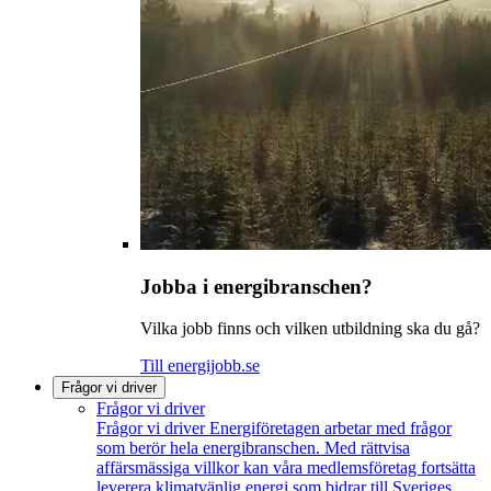
Jobba i energibranschen?
Vilka jobb finns och vilken utbildning ska du gå?
Till energijobb.se
Frågor vi driver
Frågor vi driver
Frågor vi driver
Energiföretagen arbetar med frågor
som berör hela energibranschen. Med rättvisa
affärsmässiga villkor kan våra medlemsföretag fortsätta
leverera klimatvänlig energi som bidrar till Sveriges