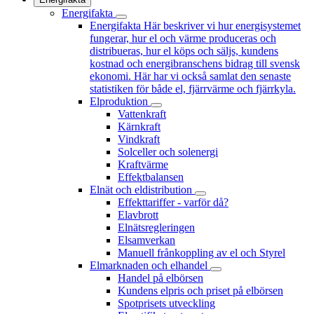
Energifakta
Energifakta
Här beskriver vi hur energisystemet
fungerar, hur el och värme produceras och
distribueras, hur el köps och säljs, kundens
kostnad och energibranschens bidrag till svensk
ekonomi. Här har vi också samlat den senaste
statistiken för både el, fjärrvärme och fjärrkyla.
Elproduktion
Vattenkraft
Kärnkraft
Vindkraft
Solceller och solenergi
Kraftvärme
Effektbalansen
Elnät och eldistribution
Effekttariffer - varför då?
Elavbrott
Elnätsregleringen
Elsamverkan
Manuell frånkoppling av el och Styrel
Elmarknaden och elhandel
Handel på elbörsen
Kundens elpris och priset på elbörsen
Spotprisets utveckling