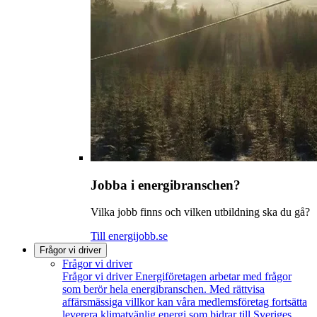
Jobba i energibranschen?
Vilka jobb finns och vilken utbildning ska du gå?
Till energijobb.se
Frågor vi driver
Frågor vi driver
Frågor vi driver
Energiföretagen arbetar med frågor
som berör hela energibranschen. Med rättvisa
affärsmässiga villkor kan våra medlemsföretag fortsätta
leverera klimatvänlig energi som bidrar till Sveriges