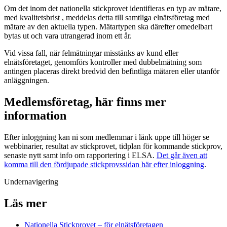
Om det inom det nationella stickprovet identifieras en typ av mätare,
med kvalitetsbrist , meddelas detta till samtliga elnätsföretag med
mätare av den aktuella typen. Mätartypen ska därefter omedelbart
bytas ut och vara utrangerad inom ett år.
Vid vissa fall, när felmätningar misstänks av kund eller
elnätsföretaget, genomförs kontroller med dubbelmätning som
antingen placeras direkt bredvid den befintliga mätaren eller utanför
anläggningen.
Medlemsföretag, här finns mer
information
Efter inloggning kan ni som medlemmar i länk uppe till höger se
webbinarier, resultat av stickprovet, tidplan för kommande stickprov,
senaste nytt samt info om rapportering i ELSA.
Det går även att
komma till den fördjupade stickprovssidan här efter inloggning
.
Undernavigering
Läs mer
Nationella Stickprovet – för elnätsföretagen