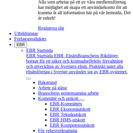
Alla som arbetar på ett av våra medlemsföretag
har möjlighet att skapa ett användarkonto för att
komma åt all information här på vår hemsida. Det
är enkelt!
Registrera dig
Utbildningar
Förlagsprodukter
EBR
EBR Startsida
EBR Startsida
EBR, ElnätsBranschens Riktlinjer,
borgar för en säker och kostnadseffektiv förvaltning
och utveckling av Sveriges elnät. Praktiskt taget alla
elnätsföretag i Sverige använder sig av EBR-systemet.
Bakgrund
Arbete på gång
Branschens gemensamma arbete
Kommitté och utskott
EBR-Kommittén
EBR Ekonomiutskott
EBR Teknikutskott
EBR HMS-utskott
EBR Kompetensutskott
För yrkesverksamma