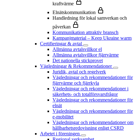
kraftvärme
Elnätskommunikation
Handledning för lokal samverkan och
påverkan
Kommunikation attraktiv bransch
Kampanjmaterial – Keep Ukraine warm
Certifieringar & avtal
Allmänna avtalsvillkor el
Allmänna avtalsvillkor fjärrvärme
Det nationella stickprovet
Vägledningar & Rekommendationer
Juridik, avtal och regelverk
Vägledningar och rekommendationer för
fjärrvärme och fjärrkyla
Vägledningar och rekommendationer i
säkerhets- och totalförsvarsfrågor
Vägledningar och rekommendationer för
elnät
Vägledningar och rekommendationer för
e-mobilitet
Vägledningar och rekommendationer om
hållbarhetsredovisning enligt CSRD
Arbetet i föreningen
Regional verksamhet