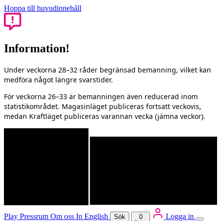
Hoppa till huvudinnehåll
Information!
Under veckorna 28–32 råder begränsad bemanning, vilket kan
medföra något längre svarstider.
För veckorna 26–33 är bemanningen även reducerad inom
statistikområdet. Magasinläget publiceras fortsatt veckovis,
medan Kraftläget publiceras varannan vecka (jämna veckor).
Play
Pressrum
Om oss
In English
Logga in
Sök
0