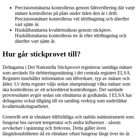
Precisionsmätarna kontrolleras genom fältverifiering där varje
mätare kontrolleras på plats under tiden den är i drift.
Precisionsmätare kontrolleras vid idrifttagning och därefter
vart sjätte år.
Hushållsmätarna kvalitetssäkras genom stickprov.
Hushållsmätarna kontrolleras tre år efter idrifttagning och
därefter vart sjätte år.
Hur går stickprovet till?
Deltagarna i Det Nationella Stickprovet registrerar samtliga mätare
som används för debiteringsmätning i det centrala registret ELSA.
Registret innehåller information om tillverkare, typ av mätare och
ålder. Ur detta register väljs sedan slumpmässigt vilka mätare som
ska kontrolleras av ett ackrediterat kontrollorgan. Det samlade
provresultatet avgör sedan om elmätarna är godkända. I ELSA har
deltagarna också tillgång till en samling verktyg som underlättar
kvalitetssäkringsarbetet.
Generellt sett är elmätare tillförlitliga och stabila mätinstrument som
fungerar bra oavsett temperatur och andra influenser - såsom
avvikelser i spänning och frekvens. Detta gäller även
långtidsstabiliteten då en elmätare oftast fungerar långt över tio år.