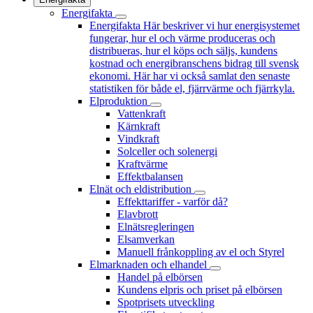
Energifakta
Energifakta
Här beskriver vi hur energisystemet
fungerar, hur el och värme produceras och
distribueras, hur el köps och säljs, kundens
kostnad och energibranschens bidrag till svensk
ekonomi. Här har vi också samlat den senaste
statistiken för både el, fjärrvärme och fjärrkyla.
Elproduktion
Vattenkraft
Kärnkraft
Vindkraft
Solceller och solenergi
Kraftvärme
Effektbalansen
Elnät och eldistribution
Effekttariffer - varför då?
Elavbrott
Elnätsregleringen
Elsamverkan
Manuell frånkoppling av el och Styrel
Elmarknaden och elhandel
Handel på elbörsen
Kundens elpris och priset på elbörsen
Spotprisets utveckling