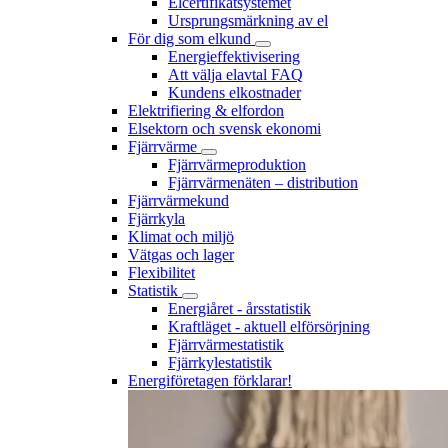
Elcertifikatsystemet
Ursprungsmärkning av el
För dig som elkund
Energieffektivisering
Att välja elavtal FAQ
Kundens elkostnader
Elektrifiering & elfordon
Elsektorn och svensk ekonomi
Fjärrvärme
Fjärrvärmeproduktion
Fjärrvärmenäten – distribution
Fjärrvärmekund
Fjärrkyla
Klimat och miljö
Vätgas och lager
Flexibilitet
Statistik
Energiåret - årsstatistik
Kraftläget - aktuell elförsörjning
Fjärrvärmestatistik
Fjärrkylestatistik
Energiföretagen förklarar!