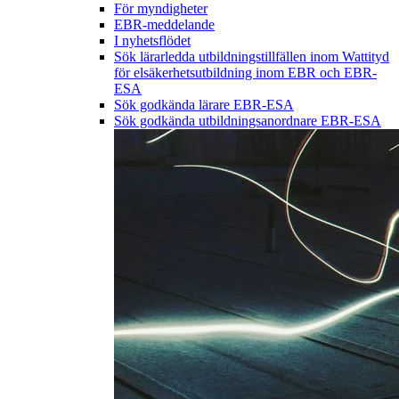
För myndigheter
EBR-meddelande
I nyhetsflödet
Sök lärarledda utbildningstillfällen inom Wattityd
för elsäkerhetsutbildning inom EBR och EBR-
ESA
Sök godkända lärare EBR-ESA
Sök godkända utbildningsanordnare EBR-ESA