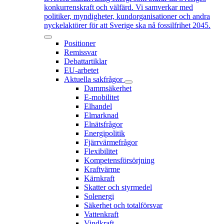
konkurrenskraft och välfärd. Vi samverkar med
politiker, myndigheter, kundorganisationer och andra
nyckelaktörer för att Sverige ska nå fossilfrihet 2045.
Positioner
Remissvar
Debattartiklar
EU-arbetet
Aktuella sakfrågor
Dammsäkerhet
E-mobilitet
Elhandel
Elmarknad
Elnätsfrågor
Energipolitik
Fjärrvärmefrågor
Flexibilitet
Kompetensförsörjning
Kraftvärme
Kärnkraft
Skatter och styrmedel
Solenergi
Säkerhet och totalförsvar
Vattenkraft
Vindkraft