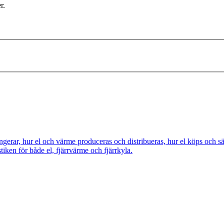
r.
ngerar, hur el och värme produceras och distribueras, hur el köps och s
tiken för både el, fjärrvärme och fjärrkyla.