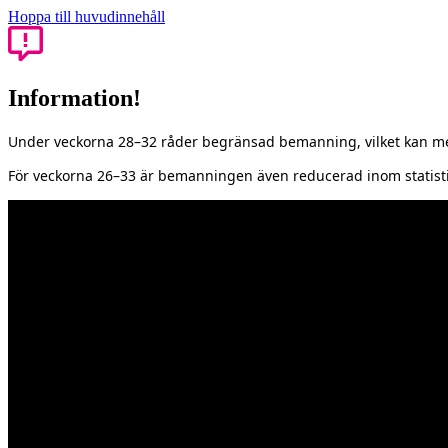
Hoppa till huvudinnehåll
Information!
Under veckorna 28–32 råder begränsad bemanning, vilket kan med
För veckorna 26–33 är bemanningen även reducerad inom statisti