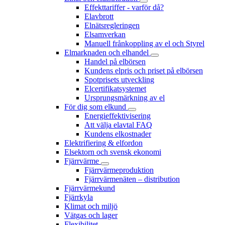
Effekttariffer - varför då?
Elavbrott
Elnätsregleringen
Elsamverkan
Manuell frånkoppling av el och Styrel
Elmarknaden och elhandel
Handel på elbörsen
Kundens elpris och priset på elbörsen
Spotprisets utveckling
Elcertifikatsystemet
Ursprungsmärkning av el
För dig som elkund
Energieffektivisering
Att välja elavtal FAQ
Kundens elkostnader
Elektrifiering & elfordon
Elsektorn och svensk ekonomi
Fjärrvärme
Fjärrvärmeproduktion
Fjärrvärmenäten – distribution
Fjärrvärmekund
Fjärrkyla
Klimat och miljö
Vätgas och lager
Flexibilitet