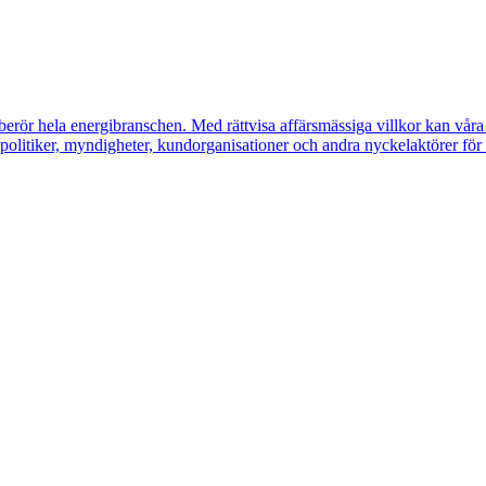
erör hela energibranschen. Med rättvisa affärsmässiga villkor kan våra m
litiker, myndigheter, kundorganisationer och andra nyckelaktörer för a