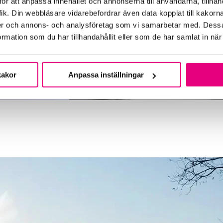
ör att anpassa innehållet och annonserna till användarna, tillhand
ik. Din webbläsare vidarebefordrar även data kopplat till kakorn
dier och annons- och analysföretag som vi samarbetar med. Dessa
mation som du har tillhandahållit eller som de har samlat in när
kakor
Anpassa inställningar