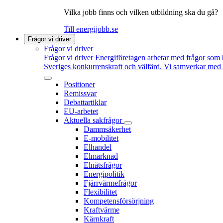
Vilka jobb finns och vilken utbildning ska du gå?
Till energijobb.se
Frågor vi driver
Frågor vi driver
Frågor vi driver
Energiföretagen arbetar med frågor som b
Sveriges konkurrenskraft och välfärd. Vi samverkar med po
Positioner
Remissvar
Debattartiklar
EU-arbetet
Aktuella sakfrågor
Dammsäkerhet
E-mobilitet
Elhandel
Elmarknad
Elnätsfrågor
Energipolitik
Fjärrvärmefrågor
Flexibilitet
Kompetensförsörjning
Kraftvärme
Kärnkraft