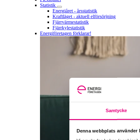
Statistik
Energiåret - årsstatistik
Kraftläget - aktuell elförsörjning
Fjärrvärmestatistik
Fjärrkylestatistik
Energiföretagen förklarar!
Samtycke
Denna webbplats använder k