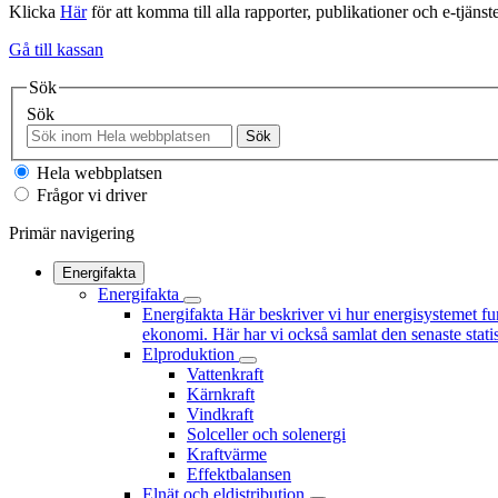
Klicka
Här
för att komma till alla rapporter, publikationer och e-tjänste
Gå till kassan
Sök
Sök
Sök
Hela webbplatsen
Frågor vi driver
Primär navigering
Energifakta
Energifakta
Energifakta
Här beskriver vi hur energisystemet fu
ekonomi. Här har vi också samlat den senaste statis
Elproduktion
Vattenkraft
Kärnkraft
Vindkraft
Solceller och solenergi
Kraftvärme
Effektbalansen
Elnät och eldistribution