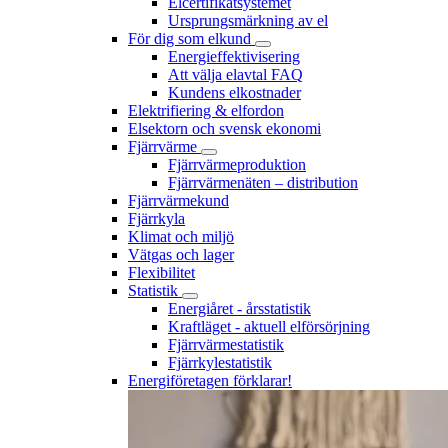
Elcertifikatsystemet
Ursprungsmärkning av el
För dig som elkund
Energieffektivisering
Att välja elavtal FAQ
Kundens elkostnader
Elektrifiering & elfordon
Elsektorn och svensk ekonomi
Fjärrvärme
Fjärrvärmeproduktion
Fjärrvärmenäten – distribution
Fjärrvärmekund
Fjärrkyla
Klimat och miljö
Vätgas och lager
Flexibilitet
Statistik
Energiåret - årsstatistik
Kraftläget - aktuell elförsörjning
Fjärrvärmestatistik
Fjärrkylestatistik
Energiföretagen förklarar!