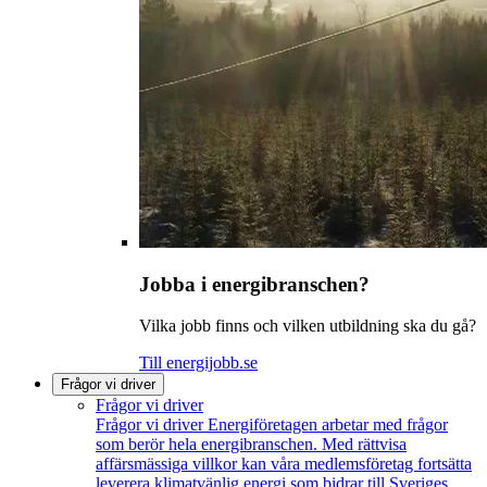
Jobba i energibranschen?
Vilka jobb finns och vilken utbildning ska du gå?
Till energijobb.se
Frågor vi driver
Frågor vi driver
Frågor vi driver
Energiföretagen arbetar med frågor
som berör hela energibranschen. Med rättvisa
affärsmässiga villkor kan våra medlemsföretag fortsätta
leverera klimatvänlig energi som bidrar till Sveriges