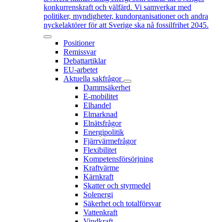
konkurrenskraft och välfärd. Vi samverkar med
politiker, myndigheter, kundorganisationer och andra
nyckelaktörer för att Sverige ska nå fossilfrihet 2045.
Positioner
Remissvar
Debattartiklar
EU-arbetet
Aktuella sakfrågor
Dammsäkerhet
E-mobilitet
Elhandel
Elmarknad
Elnätsfrågor
Energipolitik
Fjärrvärmefrågor
Flexibilitet
Kompetensförsörjning
Kraftvärme
Kärnkraft
Skatter och styrmedel
Solenergi
Säkerhet och totalförsvar
Vattenkraft
Vindkraft