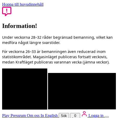
Hoppa till huvudinnehåll
Information!
Under veckorna 28–32 råder begränsad bemanning, vilket kan
medföra något längre svarstider.
För veckorna 26–33 är bemanningen även reducerad inom
statistikområdet. Magasinläget publiceras fortsatt veckovis,
medan Kraftläget publiceras varannan vecka (jämna veckor).
Play
Pressrum
Om oss
In English
Logga in
Sök
0