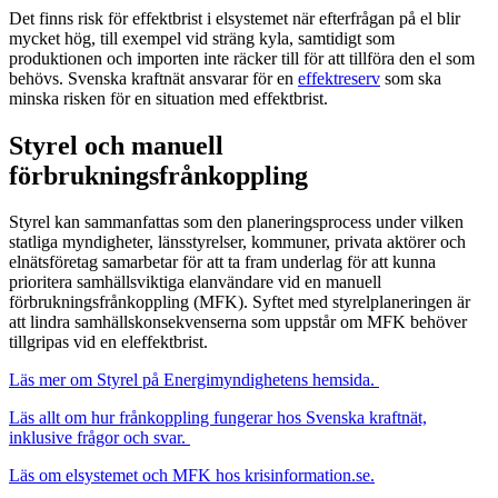
Det finns risk för effektbrist i elsystemet när efterfrågan på el blir
mycket hög, till exempel vid sträng kyla, samtidigt som
produktionen och importen inte räcker till för att tillföra den el som
behövs. Svenska kraftnät ansvarar för en
effektreserv
som ska
minska risken för en situation med effektbrist.
Styrel och manuell
förbrukningsfrånkoppling
Styrel kan sammanfattas som den planeringsprocess under vilken
statliga myndigheter, länsstyrelser, kommuner, privata aktörer och
elnätsföretag samarbetar för att ta fram underlag för att kunna
prioritera samhällsviktiga elanvändare vid en manuell
förbrukningsfrånkoppling (MFK). Syftet med styrelplaneringen är
att lindra samhällskonsekvenserna som uppstår om MFK behöver
tillgripas vid en eleffektbrist.
Läs mer om Styrel på Energimyndighetens hemsida.
Läs allt om hur frånkoppling fungerar hos Svenska kraftnät,
inklusive frågor och svar.
Läs om elsystemet och MFK hos krisinformation.se.