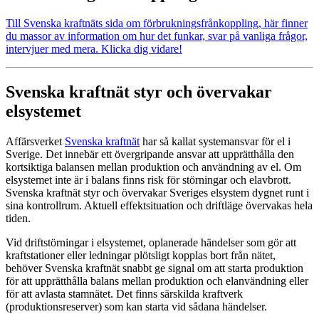
Till Svenska kraftnäts sida om förbrukningsfrånkoppling, här finner
du massor av information om hur det funkar, svar på vanliga frågor,
intervjuer med mera. Klicka dig vidare!
Svenska kraftnät styr och övervakar
elsystemet
Affärsverket
Svenska kraftnät
har så kallat systemansvar för el i
Sverige. Det innebär ett övergripande ansvar att upprätthålla den
kortsiktiga balansen mellan produktion och användning av el. Om
elsystemet inte är i balans finns risk för störningar och elavbrott.
Svenska kraftnät styr och övervakar Sveriges elsystem dygnet runt i
sina kontrollrum. Aktuell effektsituation och driftläge övervakas hela
tiden.
Vid driftstörningar i elsystemet, oplanerade händelser som gör att
kraftstationer eller ledningar plötsligt kopplas bort från nätet,
behöver Svenska kraftnät snabbt ge signal om att starta produktion
för att upprätthålla balans mellan produktion och elanvändning eller
för att avlasta stamnätet. Det finns särskilda kraftverk
(produktionsreserver) som kan starta vid sådana händelser.