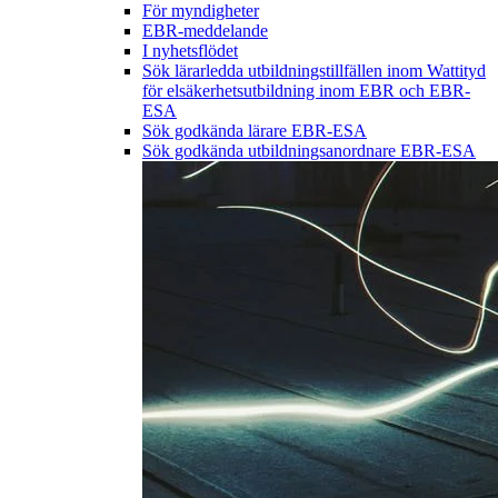
För myndigheter
EBR-meddelande
I nyhetsflödet
Sök lärarledda utbildningstillfällen inom Wattityd
för elsäkerhetsutbildning inom EBR och EBR-
ESA
Sök godkända lärare EBR-ESA
Sök godkända utbildningsanordnare EBR-ESA