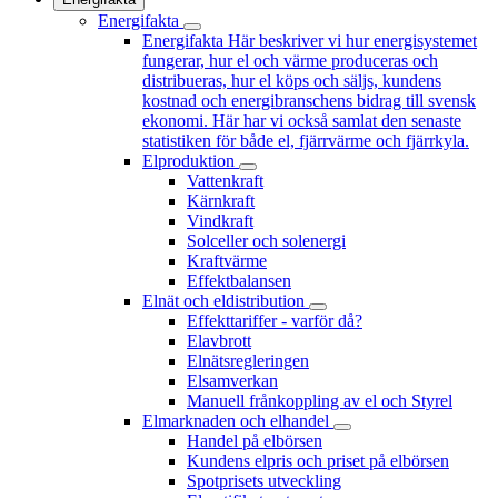
Energifakta
Energifakta
Här beskriver vi hur energisystemet
fungerar, hur el och värme produceras och
distribueras, hur el köps och säljs, kundens
kostnad och energibranschens bidrag till svensk
ekonomi. Här har vi också samlat den senaste
statistiken för både el, fjärrvärme och fjärrkyla.
Elproduktion
Vattenkraft
Kärnkraft
Vindkraft
Solceller och solenergi
Kraftvärme
Effektbalansen
Elnät och eldistribution
Effekttariffer - varför då?
Elavbrott
Elnätsregleringen
Elsamverkan
Manuell frånkoppling av el och Styrel
Elmarknaden och elhandel
Handel på elbörsen
Kundens elpris och priset på elbörsen
Spotprisets utveckling