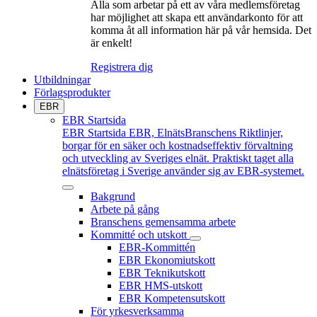
Alla som arbetar på ett av våra medlemsföretag
har möjlighet att skapa ett användarkonto för att
komma åt all information här på vår hemsida. Det
är enkelt!
Registrera dig
Utbildningar
Förlagsprodukter
EBR
EBR Startsida
EBR Startsida
EBR, ElnätsBranschens Riktlinjer,
borgar för en säker och kostnadseffektiv förvaltning
och utveckling av Sveriges elnät. Praktiskt taget alla
elnätsföretag i Sverige använder sig av EBR-systemet.
Bakgrund
Arbete på gång
Branschens gemensamma arbete
Kommitté och utskott
EBR-Kommittén
EBR Ekonomiutskott
EBR Teknikutskott
EBR HMS-utskott
EBR Kompetensutskott
För yrkesverksamma