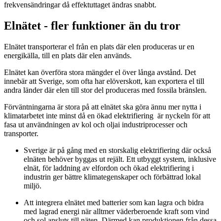
frekvensändringar då effektuttaget ändras snabbt.
Elnätet - fler funktioner än du tror
Elnätet transporterar el från en plats där elen produceras ur en
energikälla, till en plats där elen används.
Elnätet kan överföra stora mängder el över långa avstånd. Det
innebär att Sverige, som ofta har elöverskott, kan exportera el till
andra länder där elen till stor del produceras med fossila bränslen.
Förväntningarna är stora på att elnätet ska göra ännu mer nytta i
klimatarbetet inte minst då en ökad elektrifiering är nyckeln för att
fasa ut användningen av kol och oljai industriprocesser och
transporter.
Sverige är på gång med en storskalig elektrifiering där också
elnäten behöver byggas ut rejält. Ett utbyggt system, inklusive
elnät, för laddning av elfordon och ökad elektrifiering i
industrin ger bättre klimategenskaper och förbättrad lokal
miljö.
Att integrera elnätet med batterier som kan lagra och bidra
med lagrad energi när alltmer väderberoende kraft som vind
och sol ansluts till näten. Därmed kan produktionen från dessa