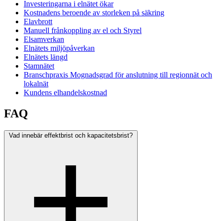
Investeringarna i elnätet ökar
Kostnadens beroende av storleken på säkring
Elavbrott
Manuell frånkoppling av el och Styrel
Elsamverkan
Elnätets miljöpåverkan
Elnätets längd
Stamnätet
Branschpraxis Mognadsgrad för anslutning till regionnät och
lokalnät
Kundens elhandelskostnad
FAQ
Vad innebär effektbrist och kapacitetsbrist?