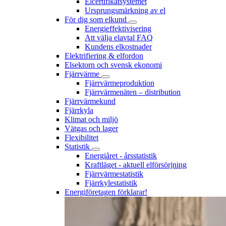
Elcertifikatsystemet
Ursprungsmärkning av el
För dig som elkund
Energieffektivisering
Att välja elavtal FAQ
Kundens elkostnader
Elektrifiering & elfordon
Elsektorn och svensk ekonomi
Fjärrvärme
Fjärrvärmeproduktion
Fjärrvärmenäten – distribution
Fjärrvärmekund
Fjärrkyla
Klimat och miljö
Vätgas och lager
Flexibilitet
Statistik
Energiåret - årsstatistik
Kraftläget - aktuell elförsörjning
Fjärrvärmestatistik
Fjärrkylestatistik
Energiföretagen förklarar!