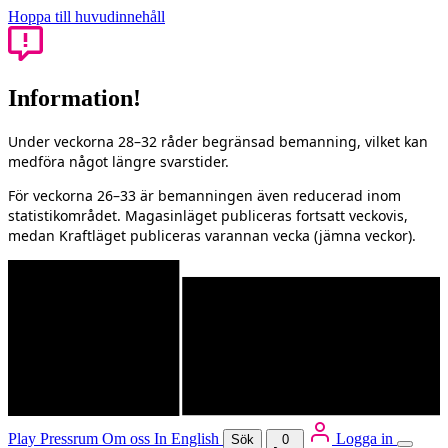
Hoppa till huvudinnehåll
Information!
Under veckorna 28–32 råder begränsad bemanning, vilket kan
medföra något längre svarstider.
För veckorna 26–33 är bemanningen även reducerad inom
statistikområdet. Magasinläget publiceras fortsatt veckovis,
medan Kraftläget publiceras varannan vecka (jämna veckor).
Play
Pressrum
Om oss
In English
Logga in
Sök
0