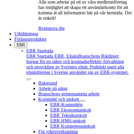
Alla som arbetar på ett av våra medlemsföretag
har möjlighet att skapa ett användarkonto för att
komma åt all information här på vår hemsida. Det
är enkelt!
Registrera dig
Utbildningar
Förlagsprodukter
EBR
EBR Startsida
EBR Startsida
EBR, ElnätsBranschens Riktlinjer,
borgar för en säker och kostnadseffektiv förvaltning
och utveckling av Sveriges elnät. Praktiskt taget alla
elnätsföretag i Sverige använder sig av EBR-systemet.
Bakgrund
Arbete på gång
Branschens gemensamma arbete
Kommitté och utskott
EBR-Kommittén
EBR Ekonomiutskott
EBR Teknikutskott
EBR HMS-utskott
EBR Kompetensutskott
För yrkesverksamma