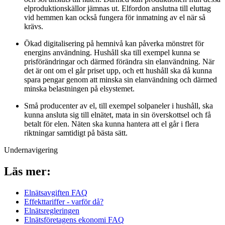
elproduktionskällor jämnas ut. Elfordon anslutna till eluttag
vid hemmen kan också fungera för inmatning av el när så
krävs.
Ökad digitalisering på hemnivå kan påverka mönstret för
energins användning. Hushåll ska till exempel kunna se
prisförändringar och därmed förändra sin elanvändning. När
det är ont om el går priset upp, och ett hushåll ska då kunna
spara pengar genom att minska sin elanvändning och därmed
minska belastningen på elsystemet.
Små producenter av el, till exempel solpaneler i hushåll, ska
kunna ansluta sig till elnätet, mata in sin överskottsel och få
betalt för elen. Näten ska kunna hantera att el går i flera
riktningar samtidigt på bästa sätt.
Undernavigering
Läs mer:
Elnätsavgiften FAQ
Effekttariffer - varför då?
Elnätsregleringen
Elnätsföretagens ekonomi FAQ