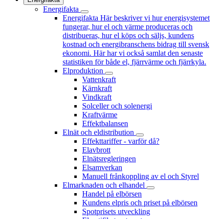
Energifakta
Energifakta
Här beskriver vi hur energisystemet
fungerar, hur el och värme produceras och
distribueras, hur el köps och säljs, kundens
kostnad och energibranschens bidrag till svensk
ekonomi. Här har vi också samlat den senaste
statistiken för både el, fjärrvärme och fjärrkyla.
Elproduktion
Vattenkraft
Kärnkraft
Vindkraft
Solceller och solenergi
Kraftvärme
Effektbalansen
Elnät och eldistribution
Effekttariffer - varför då?
Elavbrott
Elnätsregleringen
Elsamverkan
Manuell frånkoppling av el och Styrel
Elmarknaden och elhandel
Handel på elbörsen
Kundens elpris och priset på elbörsen
Spotprisets utveckling