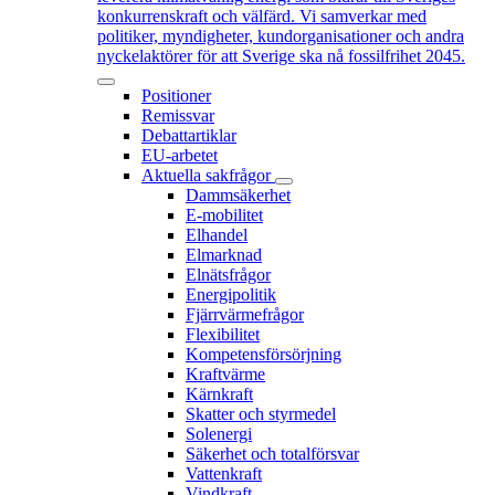
konkurrenskraft och välfärd. Vi samverkar med
politiker, myndigheter, kundorganisationer och andra
nyckelaktörer för att Sverige ska nå fossilfrihet 2045.
Positioner
Remissvar
Debattartiklar
EU-arbetet
Aktuella sakfrågor
Dammsäkerhet
E-mobilitet
Elhandel
Elmarknad
Elnätsfrågor
Energipolitik
Fjärrvärmefrågor
Flexibilitet
Kompetensförsörjning
Kraftvärme
Kärnkraft
Skatter och styrmedel
Solenergi
Säkerhet och totalförsvar
Vattenkraft
Vindkraft