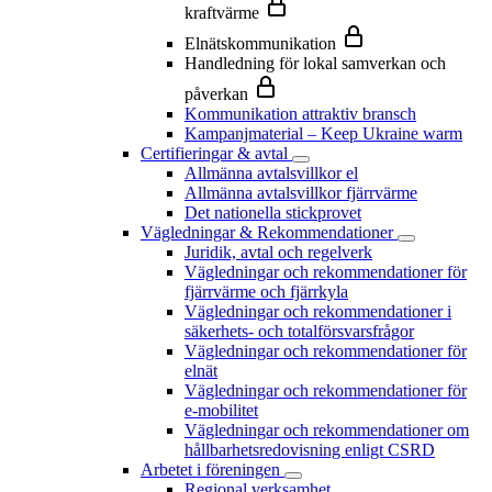
kraftvärme
Elnätskommunikation
Handledning för lokal samverkan och
påverkan
Kommunikation attraktiv bransch
Kampanjmaterial – Keep Ukraine warm
Certifieringar & avtal
Allmänna avtalsvillkor el
Allmänna avtalsvillkor fjärrvärme
Det nationella stickprovet
Vägledningar & Rekommendationer
Juridik, avtal och regelverk
Vägledningar och rekommendationer för
fjärrvärme och fjärrkyla
Vägledningar och rekommendationer i
säkerhets- och totalförsvarsfrågor
Vägledningar och rekommendationer för
elnät
Vägledningar och rekommendationer för
e-mobilitet
Vägledningar och rekommendationer om
hållbarhetsredovisning enligt CSRD
Arbetet i föreningen
Regional verksamhet