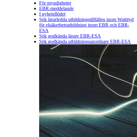
För myndigheter
EBR-meddelande
I nyhetsflödet
Sök lärarledda utbildningstillfällen inom Wattityd
för elsäkerhetsutbildning inom EBR och EBR-
ESA
Sök godkända lärare EBR-ESA
Sök godkända utbildningsanordnare EBR-ESA