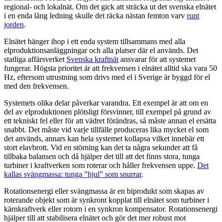
regional- och lokalnät. Om det gick att sträcka ut det svenska elnätet
i en enda lång ledning skulle det räcka nästan femton varv
runt
jorden
.
Elnätet hänger ihop i ett enda system tillsammans med alla
elproduktionsanläggningar och alla platser där el används. Det
statliga affärsverket
Svenska kraftnät
ansvarar för att systemet
fungerar. Högsta prioritet är att frekvensen i elnätet alltid ska vara 50
Hz, eftersom utrustning som drivs med el i Sverige är byggd för el
med den frekvensen.
Systemets olika delar påverkar varandra. Ett exempel är att om en
del av elproduktionen plötsligt försvinner, till exempel på grund av
ett tekniskt fel eller för att vädret förändras, så måste annan el ersätta
snabbt. Det måste vid varje tillfälle produceras lika mycket el som
det används, annars kan hela systemet kollapsa vilket innebär ett
stort elavbrott. Vid en störning kan det ta några sekunder att få
tillbaka balansen och då hjälper det till att det finns stora, tunga
turbiner i kraftverken som roterar och håller frekvensen uppe.
Det
kallas svängmassa: tunga ”hjul” som snurrar
.
Rotationsenergi eller svängmassa är en biprodukt som skapas av
roterande objekt som är synkront kopplat till elnätet som turbiner i
kärnkraftverk eller rotorn i en synkron kompensator. Rotationsenergi
hjälper till att stabilisera elnätet och gör det mer robust mot