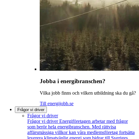
Jobba i energibranschen?
Vilka jobb finns och vilken utbildning ska du gå?
Till energijobb.se
Frågor vi driver
Frågor vi driver
Frågor vi driver
Energiföretagen arbetar med frågor
som berör hela energibranschen. Med rättvisa
affärsmässiga villkor kan våra medlemsföretag fortsätta
leverera klimatvänlig energi som bidrar till Sveriges