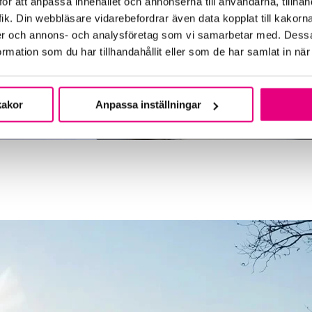
ör att anpassa innehållet och annonserna till användarna, tillhand
ik. Din webbläsare vidarebefordrar även data kopplat till kakorn
dier och annons- och analysföretag som vi samarbetar med. Dessa
mation som du har tillhandahållit eller som de har samlat in när
kakor
Anpassa inställningar