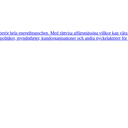
erör hela energibranschen. Med rättvisa affärsmässiga villkor kan våra m
litiker, myndigheter, kundorganisationer och andra nyckelaktörer för a