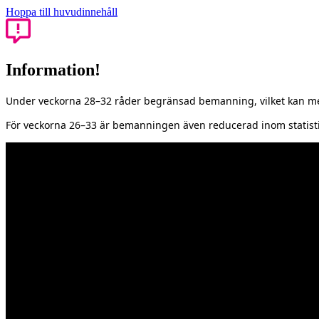
Hoppa till huvudinnehåll
Information!
Under veckorna 28–32 råder begränsad bemanning, vilket kan med
För veckorna 26–33 är bemanningen även reducerad inom statisti