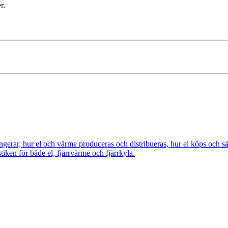
r.
ngerar, hur el och värme produceras och distribueras, hur el köps och s
tiken för både el, fjärrvärme och fjärrkyla.