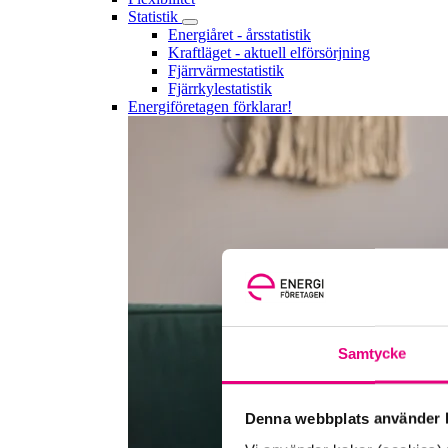
Statistik
Energiåret - årsstatistik
Kraftläget - aktuell elförsörjning
Fjärrvärmestatistik
Fjärrkylestatistik
Energiföretagen förklarar!
Samtycke
Denna webbplats använder k