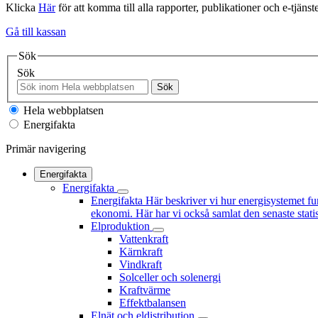
Klicka
Här
för att komma till alla rapporter, publikationer och e-tjänste
Gå till kassan
Sök
Sök
Sök
Hela webbplatsen
Energifakta
Primär navigering
Energifakta
Energifakta
Energifakta
Här beskriver vi hur energisystemet fu
ekonomi. Här har vi också samlat den senaste statis
Elproduktion
Vattenkraft
Kärnkraft
Vindkraft
Solceller och solenergi
Kraftvärme
Effektbalansen
Elnät och eldistribution