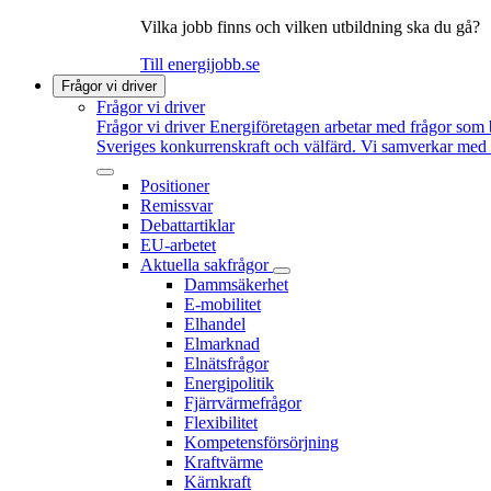
Vilka jobb finns och vilken utbildning ska du gå?
Till energijobb.se
Frågor vi driver
Frågor vi driver
Frågor vi driver
Energiföretagen arbetar med frågor som b
Sveriges konkurrenskraft och välfärd. Vi samverkar med po
Positioner
Remissvar
Debattartiklar
EU-arbetet
Aktuella sakfrågor
Dammsäkerhet
E-mobilitet
Elhandel
Elmarknad
Elnätsfrågor
Energipolitik
Fjärrvärmefrågor
Flexibilitet
Kompetensförsörjning
Kraftvärme
Kärnkraft