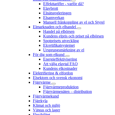
Effekttariffer - varför då?
Elavbrott
Elnätsregleringen
Elsamverkan
Manuell frånkoppling av el och Styrel
Elmarknaden och elhandel
Handel på elbörsen
Kundens elpris och priset på elbörsen
Spotprisets utveckling
Elcertifikatsystemet
Ursprungsmärkning av el
För dig som elkund
Energieffektivisering
Att välja elavtal FAQ
Kundens elkostnader
Elektrifiering & elfordon
Elsektorn och svensk ekonomi
Fjärrvärme
Fjärrvärmeproduktion
Fjärrvärmenäten – distribution
Fjärrvärmekund
Fjärrkyla
Klimat och miljö
Vätgas och lager
Flexibilitet