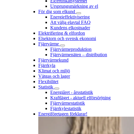
Elcertifikatsystemet
Ursprungsmärkning av el
För dig som elkund
Energieffektivisering
Att välja elavtal FAQ
Kundens elkostnader
Elektrifiering & elfordon
Elsektorn och svensk ekonomi
Fjärrvärme
Fjärrvärmeproduktion
Fjärrvärmenäten – distribution
Fjärrvärmekund
Fjärrkyla
Klimat och miljö
Vätgas och lager
Flexibilitet
Statistik
Energiåret - årsstatistik
Kraftläget - aktuell elförsörjning
Fjärrvärmestatistik
Fjärrkylestatistik
Energiföretagen förklarar!