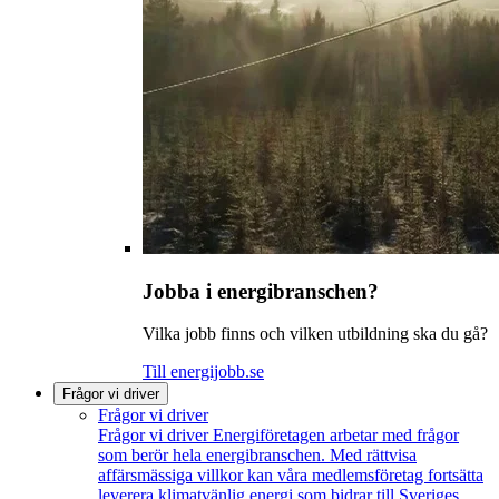
Jobba i energibranschen?
Vilka jobb finns och vilken utbildning ska du gå?
Till energijobb.se
Frågor vi driver
Frågor vi driver
Frågor vi driver
Energiföretagen arbetar med frågor
som berör hela energibranschen. Med rättvisa
affärsmässiga villkor kan våra medlemsföretag fortsätta
leverera klimatvänlig energi som bidrar till Sveriges