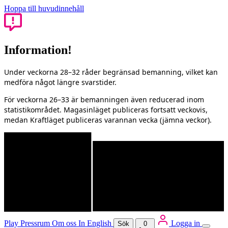
Hoppa till huvudinnehåll
Information!
Under veckorna 28–32 råder begränsad bemanning, vilket kan
medföra något längre svarstider.
För veckorna 26–33 är bemanningen även reducerad inom
statistikområdet. Magasinläget publiceras fortsatt veckovis,
medan Kraftläget publiceras varannan vecka (jämna veckor).
Play
Pressrum
Om oss
In English
Logga in
Sök
0