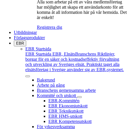
Alla som arbetar på ett av våra medlemsföretag
har möjlighet att skapa ett användarkonto för att
komma åt all information här på vår hemsida. Det
är enkelt!
Registrera dig
Utbildningar
Förlagsprodukter
EBR
EBR Startsida
EBR Startsida
EBR, ElnätsBranschens Riktlinjer,
borgar för en säker och kostnadseffektiv förvaltning
och utveckling av Sveriges elnät. Praktiskt taget alla
elnätsföretag i Sverige använder sig av EBR-systemet.
Bakgrund
Arbete på gång
Branschens gemensamma arbete
Kommitté och utskott
EBR-Kommittén
EBR Ekonomiutskott
EBR Teknikutskott
EBR HMS-utskott
EBR Kompetensutskott
För yrkesverksamma