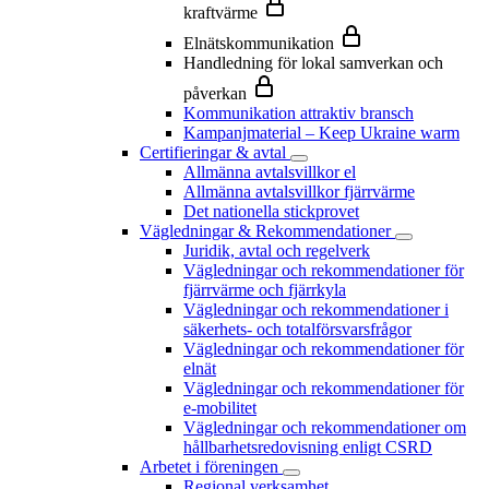
kraftvärme
Elnätskommunikation
Handledning för lokal samverkan och
påverkan
Kommunikation attraktiv bransch
Kampanjmaterial – Keep Ukraine warm
Certifieringar & avtal
Allmänna avtalsvillkor el
Allmänna avtalsvillkor fjärrvärme
Det nationella stickprovet
Vägledningar & Rekommendationer
Juridik, avtal och regelverk
Vägledningar och rekommendationer för
fjärrvärme och fjärrkyla
Vägledningar och rekommendationer i
säkerhets- och totalförsvarsfrågor
Vägledningar och rekommendationer för
elnät
Vägledningar och rekommendationer för
e-mobilitet
Vägledningar och rekommendationer om
hållbarhetsredovisning enligt CSRD
Arbetet i föreningen
Regional verksamhet