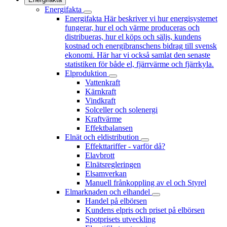
Energifakta
Energifakta
Här beskriver vi hur energisystemet
fungerar, hur el och värme produceras och
distribueras, hur el köps och säljs, kundens
kostnad och energibranschens bidrag till svensk
ekonomi. Här har vi också samlat den senaste
statistiken för både el, fjärrvärme och fjärrkyla.
Elproduktion
Vattenkraft
Kärnkraft
Vindkraft
Solceller och solenergi
Kraftvärme
Effektbalansen
Elnät och eldistribution
Effekttariffer - varför då?
Elavbrott
Elnätsregleringen
Elsamverkan
Manuell frånkoppling av el och Styrel
Elmarknaden och elhandel
Handel på elbörsen
Kundens elpris och priset på elbörsen
Spotprisets utveckling