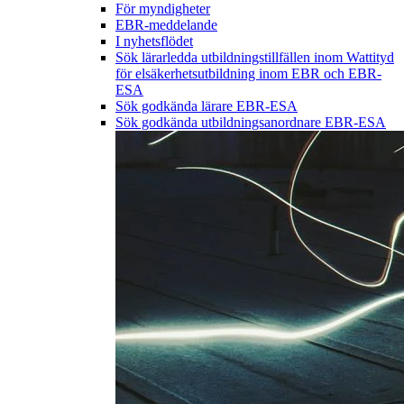
För myndigheter
EBR-meddelande
I nyhetsflödet
Sök lärarledda utbildningstillfällen inom Wattityd
för elsäkerhetsutbildning inom EBR och EBR-
ESA
Sök godkända lärare EBR-ESA
Sök godkända utbildningsanordnare EBR-ESA