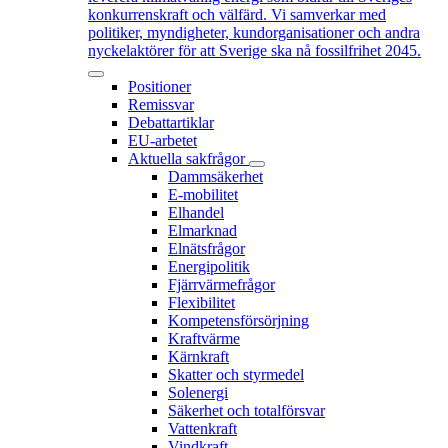
konkurrenskraft och välfärd. Vi samverkar med
politiker, myndigheter, kundorganisationer och andra
nyckelaktörer för att Sverige ska nå fossilfrihet 2045.
Positioner
Remissvar
Debattartiklar
EU-arbetet
Aktuella sakfrågor
Dammsäkerhet
E-mobilitet
Elhandel
Elmarknad
Elnätsfrågor
Energipolitik
Fjärrvärmefrågor
Flexibilitet
Kompetensförsörjning
Kraftvärme
Kärnkraft
Skatter och styrmedel
Solenergi
Säkerhet och totalförsvar
Vattenkraft
Vindkraft