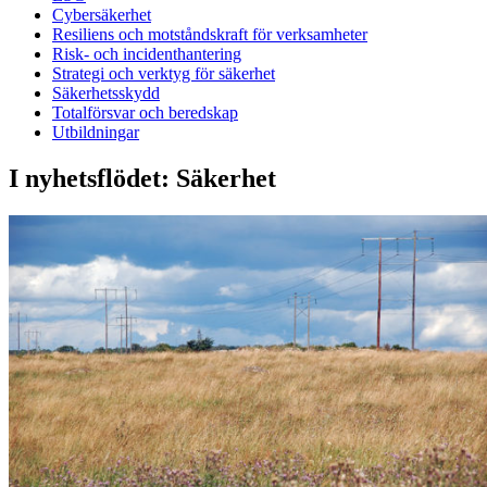
Cybersäkerhet
Resiliens och motståndskraft för verksamheter
Risk- och incidenthantering
Strategi och verktyg för säkerhet
Säkerhetsskydd
Totalförsvar och beredskap
Utbildningar
I nyhetsflödet: Säkerhet