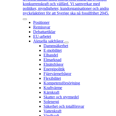
konkurrenskraft och välfärd. Vi samverkar med
politiker, myndigheter, kundorganisationer och andra
nyckelaktörer för att Sverige ska nå fossilfrihet 2045.
Positioner
Remissvar
Debattartiklar
EU-arbetet
Aktuella sakfrågor
Dammsäkerhet
E-mobilitet
Elhandel
Elmarknad
Elnätsfrågor
Energipolitik
Fjärrvärmefrågor
Flexibilitet
Kompetensförsörjning
Kraftvärme
Kärnkraft
Skatter och styrmedel
Solenergi
Säkerhet och totalförsvar
Vattenkraft
Vindkraft