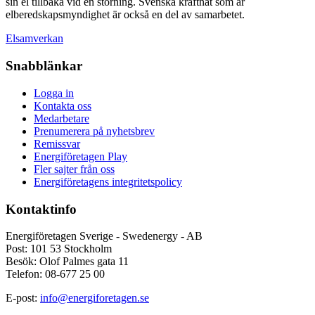
sin el tillbaka vid en störning. Svenska kraftnät som är
elberedskapsmyndighet är också en del av samarbetet.
Elsamverkan
Snabblänkar
Logga in
Kontakta oss
Medarbetare
Prenumerera på nyhetsbrev
Remissvar
Energiföretagen Play
Fler sajter från oss
Energiföretagens integritetspolicy
Kontaktinfo
Energiföretagen Sverige - Swedenergy - AB
Post: 101 53 Stockholm
Besök: Olof Palmes gata 11
Telefon: 08-677 25 00
E-post:
info@energiforetagen.se