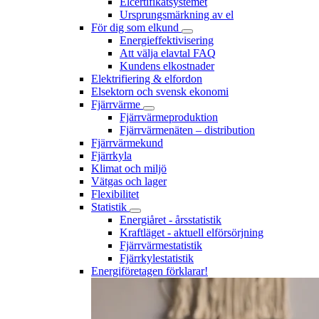
Elcertifikatsystemet
Ursprungsmärkning av el
För dig som elkund
Energieffektivisering
Att välja elavtal FAQ
Kundens elkostnader
Elektrifiering & elfordon
Elsektorn och svensk ekonomi
Fjärrvärme
Fjärrvärmeproduktion
Fjärrvärmenäten – distribution
Fjärrvärmekund
Fjärrkyla
Klimat och miljö
Vätgas och lager
Flexibilitet
Statistik
Energiåret - årsstatistik
Kraftläget - aktuell elförsörjning
Fjärrvärmestatistik
Fjärrkylestatistik
Energiföretagen förklarar!