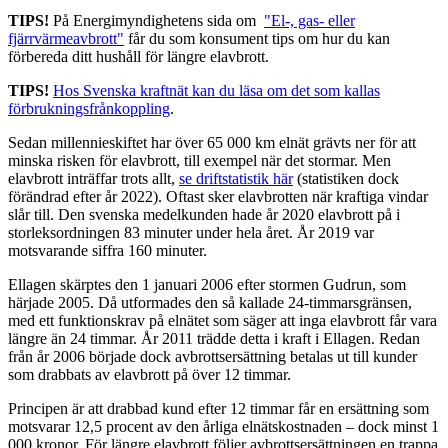
TIPS!
På Energimyndighetens sida om
"El-, gas- eller
fjärrvärmeavbrott"
får du som konsument tips om hur du kan
förbereda ditt hushåll för längre elavbrott.
TIPS!
Hos Svenska kraftnät kan du läsa om det som kallas
förbrukningsfrånkoppling
.
Sedan millennieskiftet har över 65 000 km elnät grävts ner för att
minska risken för elavbrott, till exempel när det stormar. Men
elavbrott inträffar trots allt,
se driftstatistik här
(statistiken dock
förändrad efter år 2022). Oftast sker elavbrotten när kraftiga vindar
slår till. Den svenska medelkunden hade år 2020 elavbrott på i
storleksordningen 83 minuter under hela året. År 2019 var
motsvarande siffra 160 minuter.
Ellagen skärptes den 1 januari 2006 efter stormen Gudrun, som
härjade 2005. Då utformades den så kallade 24-timmarsgränsen,
med ett funktionskrav på elnätet som säger att inga elavbrott får vara
längre än 24 timmar. År 2011 trädde detta i kraft i Ellagen. Redan
från år 2006 började dock avbrottsersättning betalas ut till kunder
som drabbats av elavbrott på över 12 timmar.
Principen är att drabbad kund efter 12 timmar får en ersättning som
motsvarar 12,5 procent av den årliga elnätskostnaden – dock minst 1
000 kronor. För längre elavbrott följer avbrottsersättningen en trappa