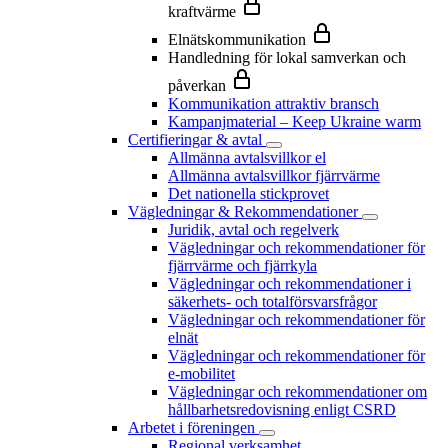
kraftvärme
Elnätskommunikation
Handledning för lokal samverkan och
påverkan
Kommunikation attraktiv bransch
Kampanjmaterial – Keep Ukraine warm
Certifieringar & avtal
Allmänna avtalsvillkor el
Allmänna avtalsvillkor fjärrvärme
Det nationella stickprovet
Vägledningar & Rekommendationer
Juridik, avtal och regelverk
Vägledningar och rekommendationer för
fjärrvärme och fjärrkyla
Vägledningar och rekommendationer i
säkerhets- och totalförsvarsfrågor
Vägledningar och rekommendationer för
elnät
Vägledningar och rekommendationer för
e-mobilitet
Vägledningar och rekommendationer om
hållbarhetsredovisning enligt CSRD
Arbetet i föreningen
Regional verksamhet