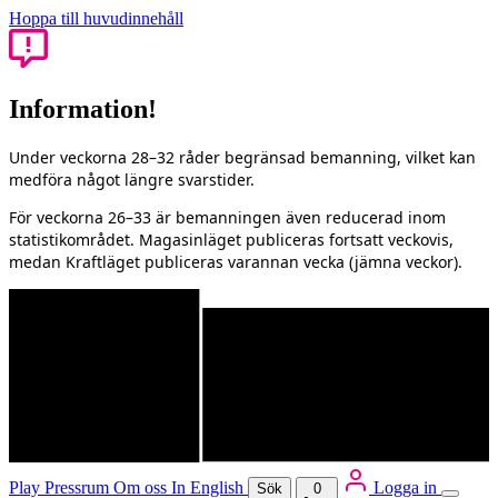
Hoppa till huvudinnehåll
Information!
Under veckorna 28–32 råder begränsad bemanning, vilket kan
medföra något längre svarstider.
För veckorna 26–33 är bemanningen även reducerad inom
statistikområdet. Magasinläget publiceras fortsatt veckovis,
medan Kraftläget publiceras varannan vecka (jämna veckor).
Play
Pressrum
Om oss
In English
Logga in
Sök
0