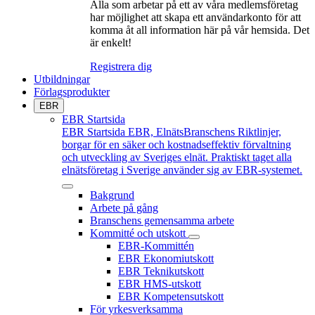
Alla som arbetar på ett av våra medlemsföretag
har möjlighet att skapa ett användarkonto för att
komma åt all information här på vår hemsida. Det
är enkelt!
Registrera dig
Utbildningar
Förlagsprodukter
EBR
EBR Startsida
EBR Startsida
EBR, ElnätsBranschens Riktlinjer,
borgar för en säker och kostnadseffektiv förvaltning
och utveckling av Sveriges elnät. Praktiskt taget alla
elnätsföretag i Sverige använder sig av EBR-systemet.
Bakgrund
Arbete på gång
Branschens gemensamma arbete
Kommitté och utskott
EBR-Kommittén
EBR Ekonomiutskott
EBR Teknikutskott
EBR HMS-utskott
EBR Kompetensutskott
För yrkesverksamma