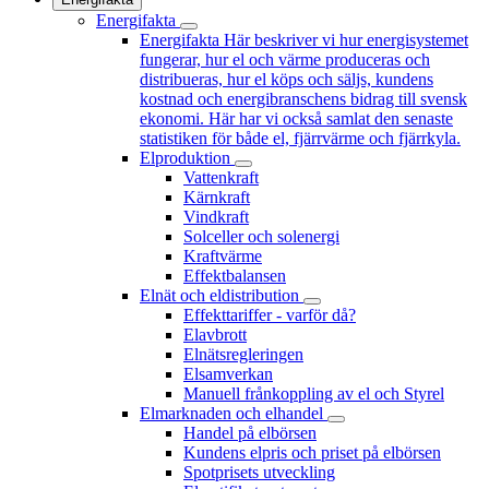
Energifakta
Energifakta
Här beskriver vi hur energisystemet
fungerar, hur el och värme produceras och
distribueras, hur el köps och säljs, kundens
kostnad och energibranschens bidrag till svensk
ekonomi. Här har vi också samlat den senaste
statistiken för både el, fjärrvärme och fjärrkyla.
Elproduktion
Vattenkraft
Kärnkraft
Vindkraft
Solceller och solenergi
Kraftvärme
Effektbalansen
Elnät och eldistribution
Effekttariffer - varför då?
Elavbrott
Elnätsregleringen
Elsamverkan
Manuell frånkoppling av el och Styrel
Elmarknaden och elhandel
Handel på elbörsen
Kundens elpris och priset på elbörsen
Spotprisets utveckling