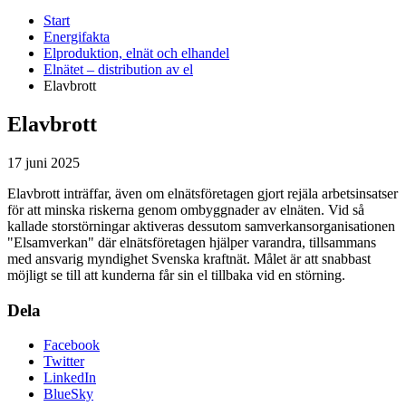
Start
Energifakta
Elproduktion, elnät och elhandel
Elnätet – distribution av el
Elavbrott
Elavbrott
17 juni 2025
Elavbrott inträffar, även om elnätsföretagen gjort rejäla arbetsinsatser
för att minska riskerna genom ombyggnader av elnäten. Vid så
kallade storstörningar aktiveras dessutom samverkansorganisationen
"Elsamverkan" där elnätsföretagen hjälper varandra, tillsammans
med ansvarig myndighet Svenska kraftnät. Målet är att snabbast
möjligt se till att kunderna får sin el tillbaka vid en störning.
Dela
Facebook
Twitter
LinkedIn
BlueSky