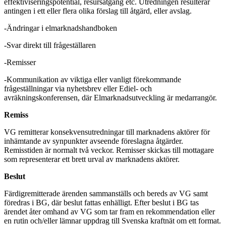
effektiviseringspotential, resursåtgång etc. Utredningen resulterar
antingen i ett eller flera olika förslag till åtgärd, eller avslag.
-Ändringar i elmarknadshandboken
-Svar direkt till frågeställaren
-Remisser
-Kommunikation av viktiga eller vanligt förekommande
frågeställningar via nyhetsbrev eller Ediel- och
avräkningskonferensen, där Elmarknadsutveckling är medarrangör.
Remiss
VG remitterar konsekvensutredningar till marknadens aktörer för
inhämtande av synpunkter avseende föreslagna åtgärder.
Remisstiden är normalt två veckor. Remisser skickas till mottagare
som representerar ett brett urval av marknadens aktörer.
Beslut
Färdigremitterade ärenden sammanställs och bereds av VG samt
föredras i BG, där beslut fattas enhälligt. Efter beslut i BG tas
ärendet åter omhand av VG som tar fram en rekommendation eller
en rutin och/eller lämnar uppdrag till Svenska kraftnät om ett format.