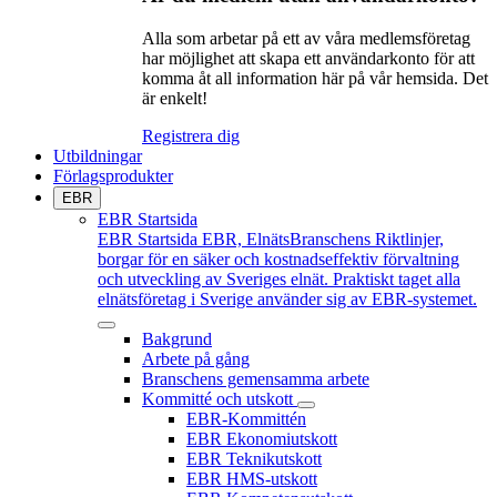
Alla som arbetar på ett av våra medlemsföretag
har möjlighet att skapa ett användarkonto för att
komma åt all information här på vår hemsida. Det
är enkelt!
Registrera dig
Utbildningar
Förlagsprodukter
EBR
EBR Startsida
EBR Startsida
EBR, ElnätsBranschens Riktlinjer,
borgar för en säker och kostnadseffektiv förvaltning
och utveckling av Sveriges elnät. Praktiskt taget alla
elnätsföretag i Sverige använder sig av EBR-systemet.
Bakgrund
Arbete på gång
Branschens gemensamma arbete
Kommitté och utskott
EBR-Kommittén
EBR Ekonomiutskott
EBR Teknikutskott
EBR HMS-utskott