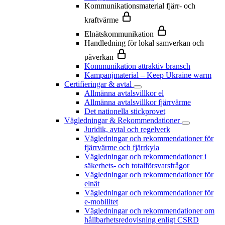
Kommunikationsmaterial fjärr- och
kraftvärme
Elnätskommunikation
Handledning för lokal samverkan och
påverkan
Kommunikation attraktiv bransch
Kampanjmaterial – Keep Ukraine warm
Certifieringar & avtal
Allmänna avtalsvillkor el
Allmänna avtalsvillkor fjärrvärme
Det nationella stickprovet
Vägledningar & Rekommendationer
Juridik, avtal och regelverk
Vägledningar och rekommendationer för
fjärrvärme och fjärrkyla
Vägledningar och rekommendationer i
säkerhets- och totalförsvarsfrågor
Vägledningar och rekommendationer för
elnät
Vägledningar och rekommendationer för
e-mobilitet
Vägledningar och rekommendationer om
hållbarhetsredovisning enligt CSRD