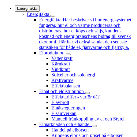
Energifakta
Energifakta
Energifakta
Här beskriver vi hur energisystemet
fungerar, hur el och värme produceras och
distribueras, hur el köps och säljs, kundens
kostnad och energibranschens bidrag till svensk
ekonomi. Här har vi också samlat den senaste
statistiken för både el, fjärrvärme och fjärrkyla.
Elproduktion
Vattenkraft
Kärnkraft
Vindkraft
Solceller och solenergi
Kraftvärme
Effektbalansen
Elnät och eldistribution
Effekttariffer - varför då?
Elavbrott
Elnätsregleringen
Elsamverkan
Manuell frånkoppling av el och Styrel
Elmarknaden och elhandel
Handel på elbörsen
Kundens elpris och priset på elbörsen