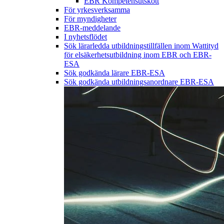
EBR Kompetensutskott
För yrkesverksamma
För myndigheter
EBR-meddelande
I nyhetsflödet
Sök lärarledda utbildningstillfällen inom Wattityd
för elsäkerhetsutbildning inom EBR och EBR-
ESA
Sök godkända lärare EBR-ESA
Sök godkända utbildningsanordnare EBR-ESA