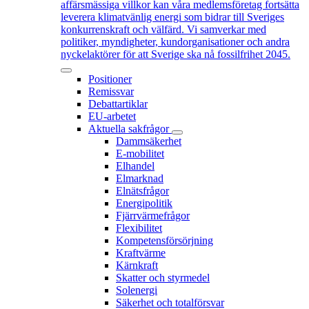
affärsmässiga villkor kan våra medlemsföretag fortsätta
leverera klimatvänlig energi som bidrar till Sveriges
konkurrenskraft och välfärd. Vi samverkar med
politiker, myndigheter, kundorganisationer och andra
nyckelaktörer för att Sverige ska nå fossilfrihet 2045.
Positioner
Remissvar
Debattartiklar
EU-arbetet
Aktuella sakfrågor
Dammsäkerhet
E-mobilitet
Elhandel
Elmarknad
Elnätsfrågor
Energipolitik
Fjärrvärmefrågor
Flexibilitet
Kompetensförsörjning
Kraftvärme
Kärnkraft
Skatter och styrmedel
Solenergi
Säkerhet och totalförsvar