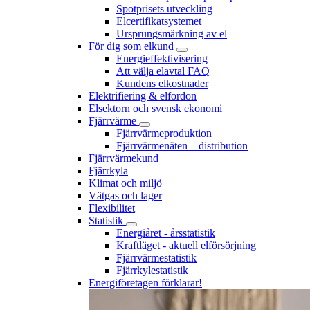
Spotprisets utveckling
Elcertifikatsystemet
Ursprungsmärkning av el
För dig som elkund
Energieffektivisering
Att välja elavtal FAQ
Kundens elkostnader
Elektrifiering & elfordon
Elsektorn och svensk ekonomi
Fjärrvärme
Fjärrvärmeproduktion
Fjärrvärmenäten – distribution
Fjärrvärmekund
Fjärrkyla
Klimat och miljö
Vätgas och lager
Flexibilitet
Statistik
Energiåret - årsstatistik
Kraftläget - aktuell elförsörjning
Fjärrvärmestatistik
Fjärrkylestatistik
Energiföretagen förklarar!