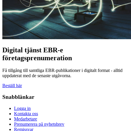
Digital tjänst
EBR-e
företagsprenumeration
Få tillgång till samtliga EBR-publikationer i digitalt format - alltid
uppdaterat med de senaste utgåvorna.
Beställ här
Snabblänkar
Logga in
Kontakta oss
Medarbetare
Prenumerera på nyhetsbrev
Remissvar