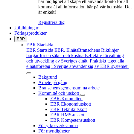
har möjlighet att skapa ett användarkonto för att
komma åt all information här på vår hemsida. Det
är enkelt!
Registrera dig
Utbildningar
Förlagsprodukter
EBR
EBR Startsida
EBR Startsida
EBR, ElnätsBranschens Riktlinjer,
borgar för en säker och kostnadseffektiv förvaltning
och utveckling av Sveriges elnät. Praktiskt taget alla
elnätsföretag i Sverige använder sig av EBR-systemet.
Bakgrund
Arbete på gång
Branschens gemensamma arbete
Kommitté och utskott
EBR-Kommittén
EBR Ekonomiutskott
EBR Teknikutskott
EBR HMS-utskott
EBR Kompetensutskott
För yrkesverksamma
För myndigheter