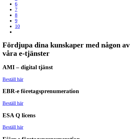
6
7
8
9
10
Fördjupa dina kunskaper med någon av
våra e-tjänster
AMI – digital tjänst
Beställ här
EBR-e företagsprenumeration
Beställ här
ESA Q licens
Beställ här