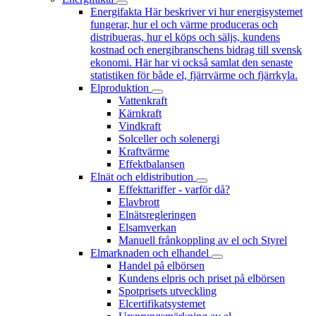
Energifakta
Här beskriver vi hur energisystemet
fungerar, hur el och värme produceras och
distribueras, hur el köps och säljs, kundens
kostnad och energibranschens bidrag till svensk
ekonomi. Här har vi också samlat den senaste
statistiken för både el, fjärrvärme och fjärrkyla.
Elproduktion
Vattenkraft
Kärnkraft
Vindkraft
Solceller och solenergi
Kraftvärme
Effektbalansen
Elnät och eldistribution
Effekttariffer - varför då?
Elavbrott
Elnätsregleringen
Elsamverkan
Manuell frånkoppling av el och Styrel
Elmarknaden och elhandel
Handel på elbörsen
Kundens elpris och priset på elbörsen
Spotprisets utveckling
Elcertifikatsystemet