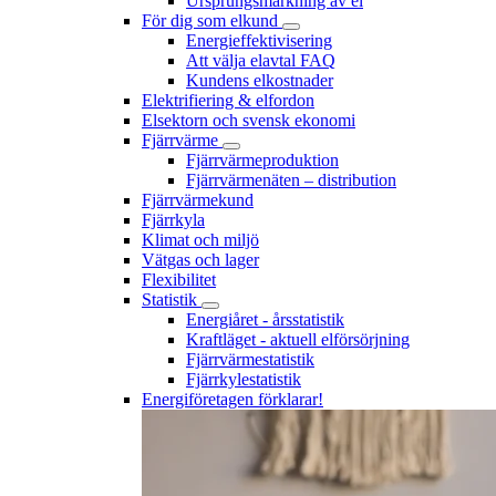
Ursprungsmärkning av el
För dig som elkund
Energieffektivisering
Att välja elavtal FAQ
Kundens elkostnader
Elektrifiering & elfordon
Elsektorn och svensk ekonomi
Fjärrvärme
Fjärrvärmeproduktion
Fjärrvärmenäten – distribution
Fjärrvärmekund
Fjärrkyla
Klimat och miljö
Vätgas och lager
Flexibilitet
Statistik
Energiåret - årsstatistik
Kraftläget - aktuell elförsörjning
Fjärrvärmestatistik
Fjärrkylestatistik
Energiföretagen förklarar!