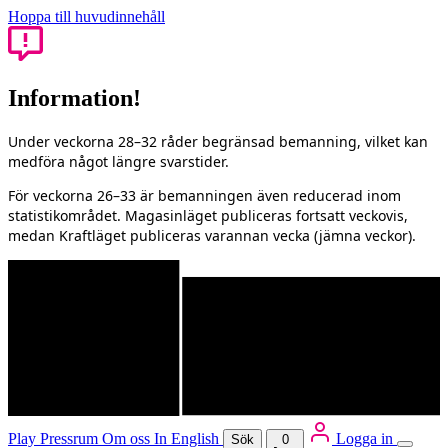
Hoppa till huvudinnehåll
Information!
Under veckorna 28–32 råder begränsad bemanning, vilket kan
medföra något längre svarstider.
För veckorna 26–33 är bemanningen även reducerad inom
statistikområdet. Magasinläget publiceras fortsatt veckovis,
medan Kraftläget publiceras varannan vecka (jämna veckor).
Play
Pressrum
Om oss
In English
Logga in
Sök
0