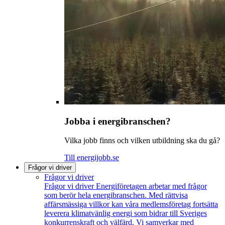
Jobba i energibranschen?
Vilka jobb finns och vilken utbildning ska du gå?
Till energijobb.se
Frågor vi driver
Frågor vi driver
Frågor vi driver
Energiföretagen arbetar med frågor
som berör hela energibranschen. Med rättvisa
affärsmässiga villkor kan våra medlemsföretag fortsätta
leverera klimatvänlig energi som bidrar till Sveriges
konkurrenskraft och välfärd. Vi samverkar med