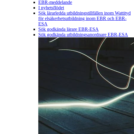
EBR-meddelande
I nyhetsflödet
Sök lärarledda utbildningstillfällen inom Wattityd
för elsäkerhetsutbildning inom EBR och EBR-
ESA
Sök godkända lärare EBR-ESA
Sök godkända utbildningsanordnare EBR-ESA