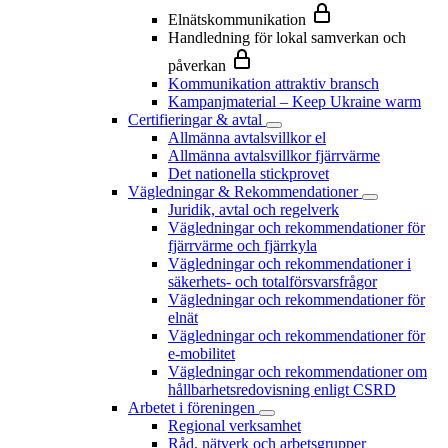
Elnätskommunikation
Handledning för lokal samverkan och
påverkan
Kommunikation attraktiv bransch
Kampanjmaterial – Keep Ukraine warm
Certifieringar & avtal
Allmänna avtalsvillkor el
Allmänna avtalsvillkor fjärrvärme
Det nationella stickprovet
Vägledningar & Rekommendationer
Juridik, avtal och regelverk
Vägledningar och rekommendationer för
fjärrvärme och fjärrkyla
Vägledningar och rekommendationer i
säkerhets- och totalförsvarsfrågor
Vägledningar och rekommendationer för
elnät
Vägledningar och rekommendationer för
e-mobilitet
Vägledningar och rekommendationer om
hållbarhetsredovisning enligt CSRD
Arbetet i föreningen
Regional verksamhet
Råd, nätverk och arbetsgrupper