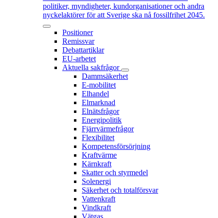
politiker, myndigheter, kundorganisationer och andra
nyckelaktörer för att Sverige ska nå fossilfrihet 2045.
Positioner
Remissvar
Debattartiklar
EU-arbetet
Aktuella sakfrågor
Dammsäkerhet
E-mobilitet
Elhandel
Elmarknad
Elnätsfrågor
Energipolitik
Fjärrvärmefrågor
Flexibilitet
Kompetensförsörjning
Kraftvärme
Kärnkraft
Skatter och styrmedel
Solenergi
Säkerhet och totalförsvar
Vattenkraft
Vindkraft
Vätgas