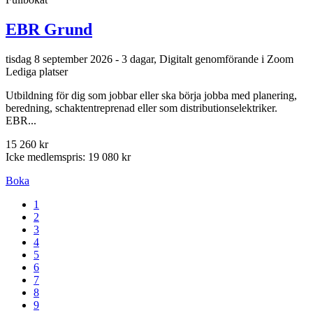
EBR Grund
tisdag 8 september 2026 - 3 dagar, Digitalt genomförande i Zoom
Lediga platser
Utbildning för dig som jobbar eller ska börja jobba med planering,
beredning, schaktentreprenad eller som distributionselektriker.
EBR...
15 260 kr
Icke medlemspris: 19 080 kr
Boka
1
2
3
4
5
6
7
8
9