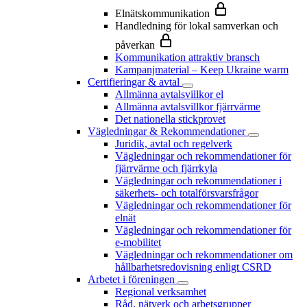
Elnätskommunikation
Handledning för lokal samverkan och
påverkan
Kommunikation attraktiv bransch
Kampanjmaterial – Keep Ukraine warm
Certifieringar & avtal
Allmänna avtalsvillkor el
Allmänna avtalsvillkor fjärrvärme
Det nationella stickprovet
Vägledningar & Rekommendationer
Juridik, avtal och regelverk
Vägledningar och rekommendationer för
fjärrvärme och fjärrkyla
Vägledningar och rekommendationer i
säkerhets- och totalförsvarsfrågor
Vägledningar och rekommendationer för
elnät
Vägledningar och rekommendationer för
e-mobilitet
Vägledningar och rekommendationer om
hållbarhetsredovisning enligt CSRD
Arbetet i föreningen
Regional verksamhet
Råd, nätverk och arbetsgrupper