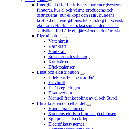
Energifakta
Här beskriver vi hur energisystemet
fungerar, hur el och värme produceras och
distribueras, hur el köps och säljs, kundens
kostnad och energibranschens bidrag till svensk
ekonomi. Här har vi också samlat den senaste
statistiken för både el, fjärrvärme och fjärrkyla.
Elproduktion
Vattenkraft
Kärnkraft
Vindkraft
Solceller och solenergi
Kraftvärme
Effektbalansen
Elnät och eldistribution
Effekttariffer - varför då?
Elavbrott
Elnätsregleringen
Elsamverkan
Manuell frånkoppling av el och Styrel
Elmarknaden och elhandel
Handel på elbörsen
Kundens elpris och priset på elbörsen
Spotprisets utveckling
Elcertifikatsystemet