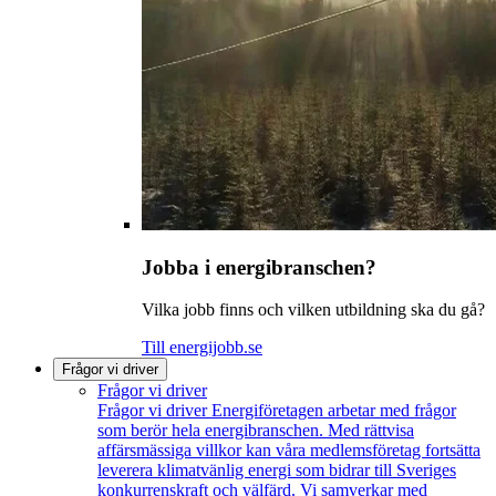
Jobba i energibranschen?
Vilka jobb finns och vilken utbildning ska du gå?
Till energijobb.se
Frågor vi driver
Frågor vi driver
Frågor vi driver
Energiföretagen arbetar med frågor
som berör hela energibranschen. Med rättvisa
affärsmässiga villkor kan våra medlemsföretag fortsätta
leverera klimatvänlig energi som bidrar till Sveriges
konkurrenskraft och välfärd. Vi samverkar med