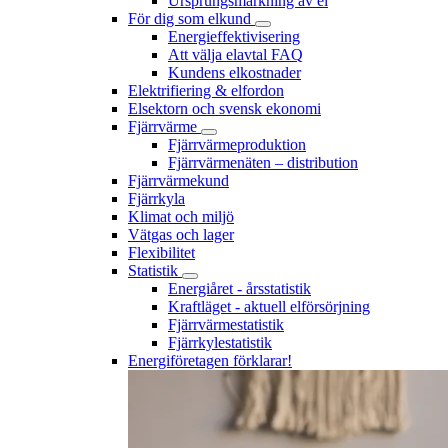
Ursprungsmärkning av el
För dig som elkund
Energieffektivisering
Att välja elavtal FAQ
Kundens elkostnader
Elektrifiering & elfordon
Elsektorn och svensk ekonomi
Fjärrvärme
Fjärrvärmeproduktion
Fjärrvärmenäten – distribution
Fjärrvärmekund
Fjärrkyla
Klimat och miljö
Vätgas och lager
Flexibilitet
Statistik
Energiåret - årsstatistik
Kraftläget - aktuell elförsörjning
Fjärrvärmestatistik
Fjärrkylestatistik
Energiföretagen förklarar!