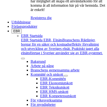
har möjlighet att skapa ett användarkonto för att
komma åt all information här på vår hemsida. Det
är enkelt!
Registrera dig
Utbildningar
Förlagsprodukter
EBR
EBR Startsida
EBR Startsida
EBR, ElnätsBranschens Riktlinjer,
borgar för en säker och kostnadseffektiv förvaltning
och utveckling av Sveriges elnät. Praktiskt taget alla
elnätsföretag i Sverige använder sig av EBR-systemet.
Bakgrund
Arbete på gång
Branschens gemensamma arbete
Kommitté och utskott
EBR-Kommittén
EBR Ekonomiutskott
EBR Teknikutskott
EBR HMS-utskott
EBR Kompetensutskott
För yrkesverksamma
För myndigheter