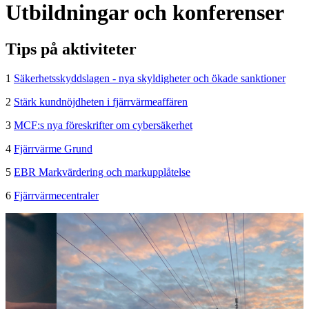
Utbildningar och konferenser
Tips på aktiviteter
1
Säkerhetsskyddslagen - nya skyldigheter och ökade sanktioner
2
Stärk kundnöjdheten i fjärrvärmeaffären
3
MCF:s nya föreskrifter om cybersäkerhet
4
Fjärrvärme Grund
5
EBR Markvärdering och markupplåtelse
6
Fjärrvärmecentraler
A