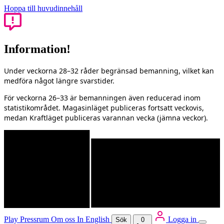
Hoppa till huvudinnehåll
Information!
Under veckorna 28–32 råder begränsad bemanning, vilket kan
medföra något längre svarstider.
För veckorna 26–33 är bemanningen även reducerad inom
statistikområdet. Magasinläget publiceras fortsatt veckovis,
medan Kraftläget publiceras varannan vecka (jämna veckor).
Play
Pressrum
Om oss
In English
Logga in
Sök
0