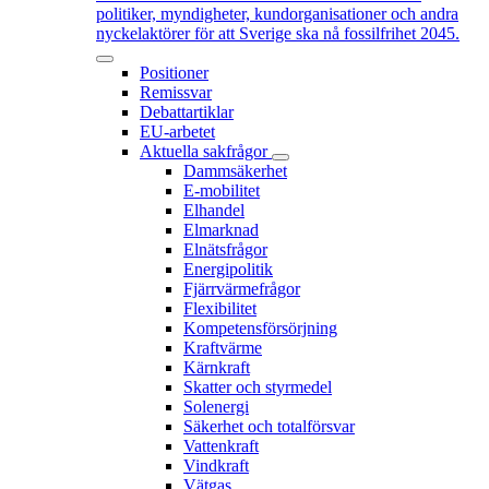
politiker, myndigheter, kundorganisationer och andra
nyckelaktörer för att Sverige ska nå fossilfrihet 2045.
Positioner
Remissvar
Debattartiklar
EU-arbetet
Aktuella sakfrågor
Dammsäkerhet
E-mobilitet
Elhandel
Elmarknad
Elnätsfrågor
Energipolitik
Fjärrvärmefrågor
Flexibilitet
Kompetensförsörjning
Kraftvärme
Kärnkraft
Skatter och styrmedel
Solenergi
Säkerhet och totalförsvar
Vattenkraft
Vindkraft
Vätgas