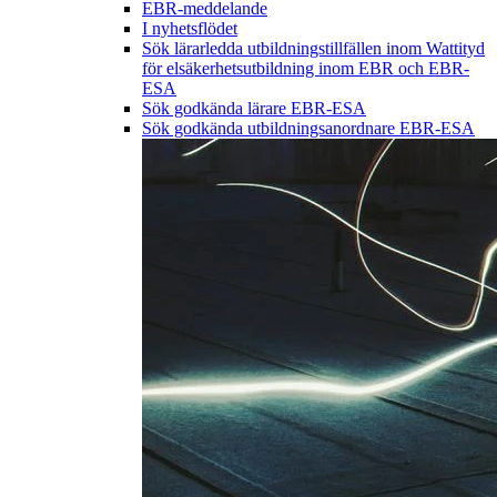
EBR-meddelande
I nyhetsflödet
Sök lärarledda utbildningstillfällen inom Wattityd
för elsäkerhetsutbildning inom EBR och EBR-
ESA
Sök godkända lärare EBR-ESA
Sök godkända utbildningsanordnare EBR-ESA