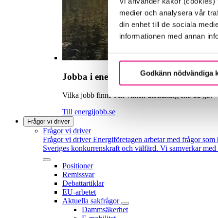
Vi använder kakor (cookies) f
medier och analysera vår traf
din enhet till de sociala me
informationen med annan infor
Godkänn nödvändiga 
Jobba i energibranschen?
Vilka jobb finns och vilken utbildning ska du gå?
Till energijobb.se
Frågor vi driver
Frågor vi driver
Frågor vi driver
Energiföretagen arbetar med frågor som b
Sveriges konkurrenskraft och välfärd. Vi samverkar med po
Positioner
Remissvar
Debattartiklar
EU-arbetet
Aktuella sakfrågor
Dammsäkerhet