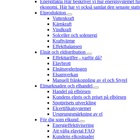
Energifakta
Här beskriver vi hur energisystemet fu
ekonomi. Här har vi också samlat den senaste statis
Elproduktion
Vattenkraft
Kärnkraft
Vindkraft
Solceller och solenergi
Kraftvärme
Effektbalansen
Elnät och eldistribution
Effekttariffer - varför då?
Elavbrott
Elnätsregleringen
Elsamverkan
Manuell frånkoppling av el och Styrel
Elmarknaden och elhandel
Handel på elbörsen
Kundens elpris och priset på elbörsen
Spotprisets utveckling
Elcertifikatsystemet
Ursprungsmärkning av el
För dig som elkund
Energieffektivisering
Att välja elavtal FAQ
Kundens elkostnader