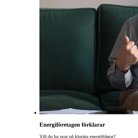
Energiföretagen förklarar
Vill du ha svar på kluriga energifrågor?