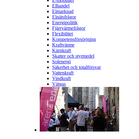
E-mobilitet
Elhandel
Elmarknad
Elnätsfrågor
Energipolitik
Fjärrvärmefrågor
Flexibilitet
Kompetensförsörjning
Kraftvärme
Kärnkraft
Skatter och styrmedel
Solenergi
Säkerhet och totalförsvar
Vattenkraft
Vindkraft
Vätgas