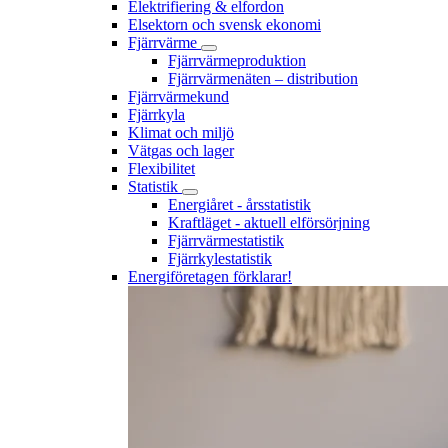
Elektrifiering & elfordon
Elsektorn och svensk ekonomi
Fjärrvärme
Fjärrvärmeproduktion
Fjärrvärmenäten – distribution
Fjärrvärmekund
Fjärrkyla
Klimat och miljö
Vätgas och lager
Flexibilitet
Statistik
Energiåret - årsstatistik
Kraftläget - aktuell elförsörjning
Fjärrvärmestatistik
Fjärrkylestatistik
Energiföretagen förklarar!