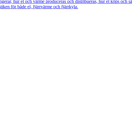
ngerar, hur el och värme produceras och distribueras, hur el köps och s
tiken för både el, fjärrvärme och fjärrkyla.