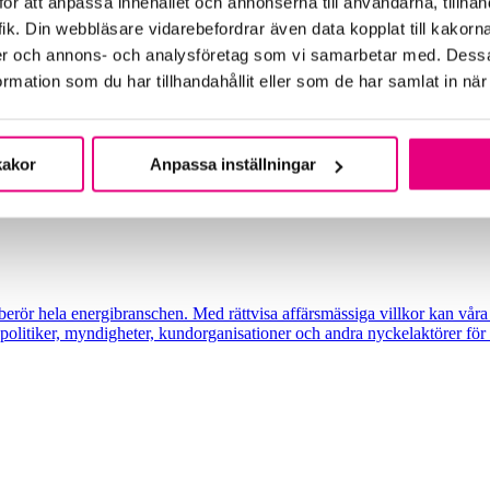
ör att anpassa innehållet och annonserna till användarna, tillhand
ik. Din webbläsare vidarebefordrar även data kopplat till kakorn
dier och annons- och analysföretag som vi samarbetar med. Dessa
mation som du har tillhandahållit eller som de har samlat in när
kakor
Anpassa inställningar
erör hela energibranschen. Med rättvisa affärsmässiga villkor kan våra m
litiker, myndigheter, kundorganisationer och andra nyckelaktörer för a