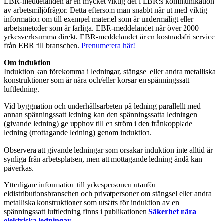
EBR-meddelanden är
en
mycket viktig
del
i
EBR:s
kommunikation
av arbetsmiljöfrågor
. Detta
eftersom
man snabbt
nå
r
ut med viktig
information
om
till exempel
materiel som är undermåligt
eller
arbetsmetoder som är farliga
.
EBR-m
eddelandet
når över 2000
yr
kesverksamma
di
rekt
.
EBR-meddelandet är en kostnadsfri service
från EBR till branschen.
Prenumerera här!
Om induktion
Induktion
kan förekomma i ledningar, stängsel eller andra metalliska
konstruktioner som är nära och/eller korsar en spänningssatt
luftledning.
Vid byggnation och underhållsarbeten på ledning parallellt med
annan spänningssatt ledning kan den spänningssatta ledningen
(givande ledning) ge upphov till en ström i den frånkopplade
ledning (mottagande ledning) genom induktion.
Observera att givande ledningar som orsakar induktion inte alltid är
synliga från arbetsplatsen, men att mottagande ledning ändå kan
påverkas.
Ytterligare information till yrkespersonen utanför
eldistributionsbranschen och privatpersoner om stängsel eller andra
metalliska konstruktioner som utsätts för induktion av en
spänningssatt luftledning finns i publikationen
Säkerhet nära
elektriska ledningar
.