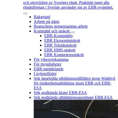
och utveckling av Sveriges elnät. Praktiskt taget alla
elnätsföretag i Sverige använder sig av EBR-systemet.
Bakgrund
Arbete på gång
Branschens gemensamma arbete
Kommitté och utskott
EBR-Kommittén
EBR Ekonomiutskott
EBR Teknikutskott
EBR HMS-utskott
EBR Kompetensutskott
För yrkesverksamma
För myndigheter
EBR-meddelande
I nyhetsflödet
Sök lärarledda utbildningstillfällen inom Wattityd
för elsäkerhetsutbildning inom EBR och EBR-
ESA
Sök godkända lärare EBR-ESA
Sök godkända utbildningsanordnare EBR-ESA