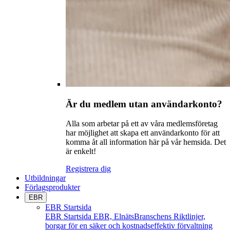
Är du medlem utan användarkonto?
Alla som arbetar på ett av våra medlemsföretag
har möjlighet att skapa ett användarkonto för att
komma åt all information här på vår hemsida. Det
är enkelt!
Registrera dig
Utbildningar
Förlagsprodukter
EBR
EBR Startsida
EBR Startsida
EBR, ElnätsBranschens Riktlinjer,
borgar för en säker och kostnadseffektiv förvaltning