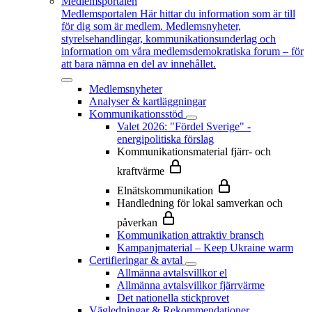
Medlemsportalen
Medlemsportalen
Här hittar du information som är till
för dig som är medlem. Medlemsnyheter,
styrelsehandlingar, kommunikationsunderlag och
information om våra medlemsdemokratiska forum – för
att bara nämna en del av innehållet.
Medlemsnyheter
Analyser & kartläggningar
Kommunikationsstöd
Valet 2026: "Fördel Sverige" -
energipolitiska förslag
Kommunikationsmaterial fjärr- och
kraftvärme
Elnätskommunikation
Handledning för lokal samverkan och
påverkan
Kommunikation attraktiv bransch
Kampanjmaterial – Keep Ukraine warm
Certifieringar & avtal
Allmänna avtalsvillkor el
Allmänna avtalsvillkor fjärrvärme
Det nationella stickprovet
Vägledningar & Rekommendationer