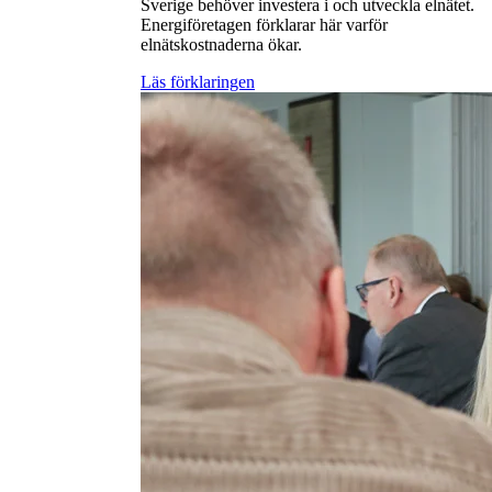
Sverige behöver investera i och utveckla elnätet.
Energiföretagen förklarar här varför
elnätskostnaderna ökar.
Läs förklaringen