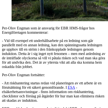
Per-Olov Engman som är ansvarig för EBR HMS-frågor hos
Energiföretagen
kommenterar:
-
Vid
till exempel ett
underhållsarbete på
en
ledning
som går
parallell
t
med
en
annan
ledning,
kan
d
en spänningssatt
a
ledningen
ge upphov till en ström i
d
en frånkopplade ledning
en
genom
induktion.
Detta är
i sig
inget nytt fenomen – men med anledning av
de
inträffade olyckorna så vill vi
påtala
risken och vad man ska göra
för att undvika den.
Det är av yttersta vikt att a
lla
ska
komm
a
hem
oskadda
från jobbet
.
Per-Olov Engman fortsätter:
- Att riskhantering startas redan vid planeringen av ett arbete är en
förutsättning för ett säkert genomförande.
I
ESA
-
elsäkerhetsansvisningar - finns information om riskhantering,
checklistor och förslag på åtgärder för hur man kan eliminera risken
att skadas av induktion.