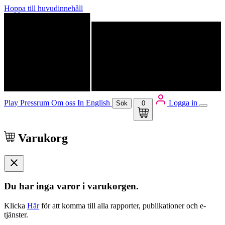
Hoppa till huvudinnehåll
Play
Pressrum
Om oss
In English
Logga in
Sök
0
Varukorg
Du har inga varor i varukorgen.
Klicka
Här
för att komma till alla rapporter, publikationer och e-
tjänster.