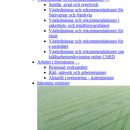
Juridik, avtal och regelverk
Vägledningar och rekommendationer för
fjärrvärme och fjärrkyla
Vägledningar och rekommendationer i
säkerhets- och totalförsvarsfrågor
Vägledningar och rekommendationer för
elnät
Vägledningar och rekommendationer för
e-mobilitet
Vägledningar och rekommendationer om
hållbarhetsredovisning enligt CSRD
Arbetet i föreningen
Regional verksamhet
Råd, nätverk och arbetsgrupper
Aktuellt i regionerna – kalendarium
Inkomna remisser