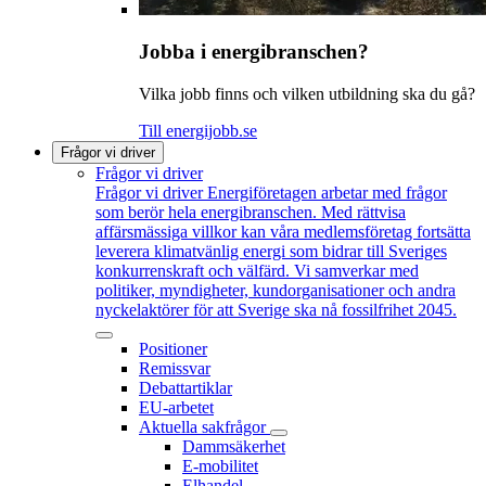
Jobba i energibranschen?
Vilka jobb finns och vilken utbildning ska du gå?
Till energijobb.se
Frågor vi driver
Frågor vi driver
Frågor vi driver
Energiföretagen arbetar med frågor
som berör hela energibranschen. Med rättvisa
affärsmässiga villkor kan våra medlemsföretag fortsätta
leverera klimatvänlig energi som bidrar till Sveriges
konkurrenskraft och välfärd. Vi samverkar med
politiker, myndigheter, kundorganisationer och andra
nyckelaktörer för att Sverige ska nå fossilfrihet 2045.
Positioner
Remissvar
Debattartiklar
EU-arbetet
Aktuella sakfrågor
Dammsäkerhet
E-mobilitet
Elhandel