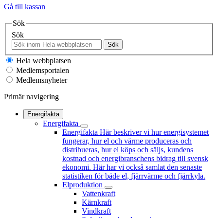
Gå till kassan
Sök
Sök
Sök
Hela webbplatsen
Medlemsportalen
Medlemsnyheter
Primär navigering
Energifakta
Energifakta
Energifakta
Här beskriver vi hur energisystemet
fungerar, hur el och värme produceras och
distribueras, hur el köps och säljs, kundens
kostnad och energibranschens bidrag till svensk
ekonomi. Här har vi också samlat den senaste
statistiken för både el, fjärrvärme och fjärrkyla.
Elproduktion
Vattenkraft
Kärnkraft
Vindkraft