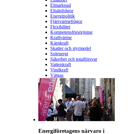
Elmarknad
Elnätsfrågor
Energipolitik
Fjärrvärmefrågor
Flexibilitet
Kompetensförsörjning
Kraftvärme
Kärnkraft
Skatter och styrmedel
Solenergi
Säkerhet och totalförsvar
Vattenkraft
Vindkraft
Vätgas
Energiföretagens närvaro i