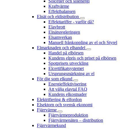
Solceller och solenergi
Kraftvärme
Effektbalansen
Elnät och eldistribution
Effekttariffer - varför då?
Elavbrott
Elnätsregleringen
Elsamverkan
Manuell frånkoppling av el och Styrel
Elmarknaden och elhandel
Handel på elbörsen
Kundens elpris och priset på elbörsen
Spotprisets utveckling
Elcertifikatsystemet
Ursprungsmärkning av el
För dig som elkund
Energieffektivisering
Att välja elavtal FAQ
Kundens elkostnader
Elektrifiering & elfordon
Elsektorn och svensk ekonomi
Fjärrvärme
Fjärrvärmeproduktion
Fjärrvärmenäten – distribution
Fjärrvärmekund