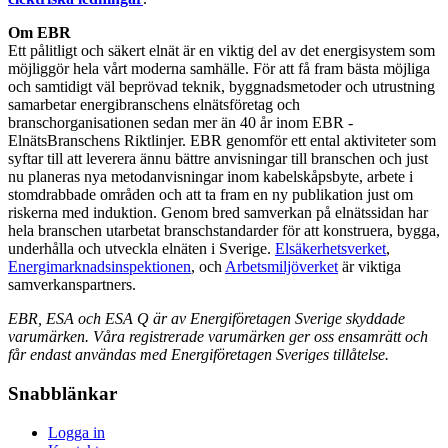
Om
EBR
Ett pålitligt och säkert elnät är en viktig del av det energisystem som
möjliggör hela vårt moderna samhälle. För att få fram bästa möjliga
och samtidigt väl beprövad teknik, byggnadsmetoder och utrustning
samarbetar energibranschens elnätsföretag och
branschorganisationen sedan mer än 40 år inom EBR -
ElnätsBranschens
Riktlinjer.
EBR genomför ett ental aktiviteter som
syftar till att leverera ännu bättre anvisningar till branschen och just
nu planeras nya metodanvisningar inom kabelskåpsbyte, arbete i
stomdrabbade områden och att ta fram en ny publikation just om
riskerna med induktion.
Genom bred samverkan på elnätssidan har
hela branschen utarbetat branschstandarder för att konstruera, bygga,
underhålla och utveckla elnäten i Sverige.
Elsäkerhetsverket
,
Energimarknadsinspektionen
, och
Arbetsmiljöverket
är viktiga
samverkanspartners.
EBR, ESA och ESA Q är av Energiföretagen Sverige skyddade
varumärken. Våra registrerade varumärken ger oss ensamrätt och
får endast användas med Energiföretagen Sveriges tillåtelse.
Snabblänkar
Logga in