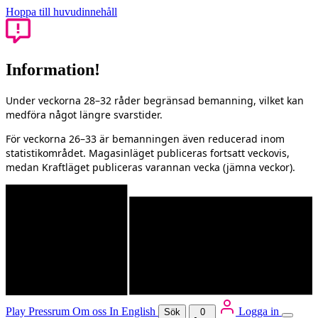
Hoppa till huvudinnehåll
Information!
Under veckorna 28–32 råder begränsad bemanning, vilket kan
medföra något längre svarstider.
För veckorna 26–33 är bemanningen även reducerad inom
statistikområdet. Magasinläget publiceras fortsatt veckovis,
medan Kraftläget publiceras varannan vecka (jämna veckor).
Play
Pressrum
Om oss
In English
Logga in
Sök
0