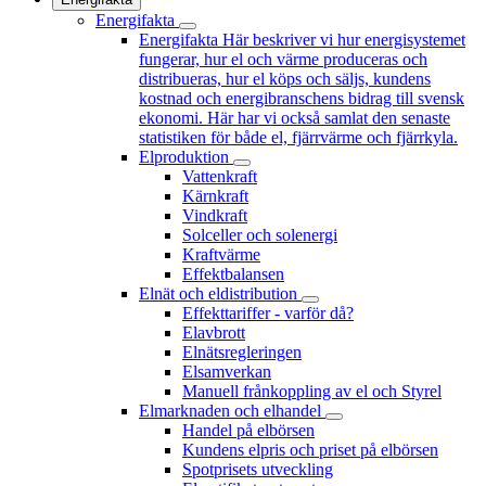
Energifakta
Energifakta
Här beskriver vi hur energisystemet
fungerar, hur el och värme produceras och
distribueras, hur el köps och säljs, kundens
kostnad och energibranschens bidrag till svensk
ekonomi. Här har vi också samlat den senaste
statistiken för både el, fjärrvärme och fjärrkyla.
Elproduktion
Vattenkraft
Kärnkraft
Vindkraft
Solceller och solenergi
Kraftvärme
Effektbalansen
Elnät och eldistribution
Effekttariffer - varför då?
Elavbrott
Elnätsregleringen
Elsamverkan
Manuell frånkoppling av el och Styrel
Elmarknaden och elhandel
Handel på elbörsen
Kundens elpris och priset på elbörsen
Spotprisets utveckling