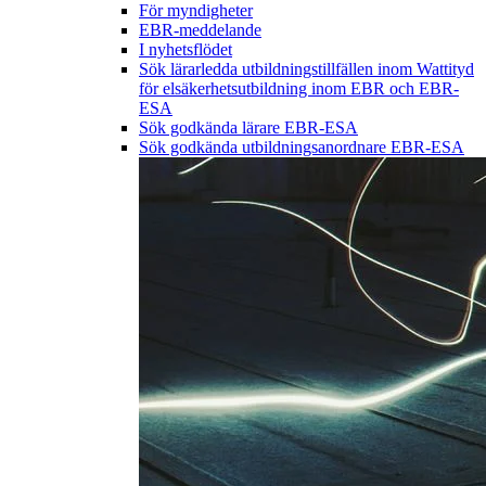
För myndigheter
EBR-meddelande
I nyhetsflödet
Sök lärarledda utbildningstillfällen inom Wattityd
för elsäkerhetsutbildning inom EBR och EBR-
ESA
Sök godkända lärare EBR-ESA
Sök godkända utbildningsanordnare EBR-ESA