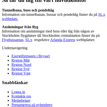
Så tar du dig till vårt huvudkontor
Tunnelbana, buss och pendeltåg
Information om tunnelbanan, bussar och pendeltåg finner du på
SL:s
webbplats.
Anslutningar från flyg
Information om anslutningar med buss eller tåg från någon av
Stockholms flygplatser till Stockholms centralstation finner du på
Flygbussarnas,
SL:s
respektive
Arlanda Express
webbplatser.
Undernavigering
Energiföretagen i Bryssel
Region Mitt
Region Nord
Region Syd
Region Väst
Snabblänkar
Logga in
Kontakta oss
Medarbetare
Prenumerera på nyhetsbrev