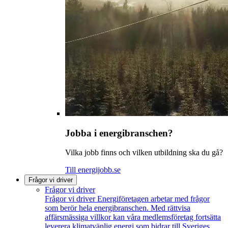
Jobba i energibranschen?
Vilka jobb finns och vilken utbildning ska du gå?
Till energijobb.se
Frågor vi driver
Frågor vi driver
Frågor vi driver
Energiföretagen arbetar med frågor
som berör hela energibranschen. Med rättvisa
affärsmässiga villkor kan våra medlemsföretag fortsätta
leverera klimatvänlig energi som bidrar till Sveriges