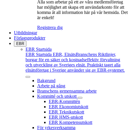
Alla som arbetar på ett av våra medlemsföretag
har möjlighet att skapa ett användarkonto för att
komma åt all information här på vår hemsida. Det
är enkelt!
Registrera dig
Utbildningar
Förlagsprodukter
EBR
EBR Startsida
EBR Startsida
EBR, ElnätsBranschens Riktlinjer,
borgar för en säker och kostnadseffektiv förvaltning
och utveckling av Sveriges elnät. Praktiskt taget alla
elnätsföretag i Sverige använder sig av EBR-systemet.
Bakgrund
Arbete på gång
Branschens gemensamma arbete
Kommitté och utskott
EBR-Kommittén
EBR Ekonomiutskott
EBR Teknikutskott
EBR HMS-utskott
EBR Kompetensutskott
För yrkesverksamma