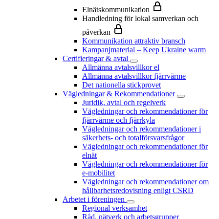
Elnätskommunikation
Handledning för lokal samverkan och
påverkan
Kommunikation attraktiv bransch
Kampanjmaterial – Keep Ukraine warm
Certifieringar & avtal
Allmänna avtalsvillkor el
Allmänna avtalsvillkor fjärrvärme
Det nationella stickprovet
Vägledningar & Rekommendationer
Juridik, avtal och regelverk
Vägledningar och rekommendationer för
fjärrvärme och fjärrkyla
Vägledningar och rekommendationer i
säkerhets- och totalförsvarsfrågor
Vägledningar och rekommendationer för
elnät
Vägledningar och rekommendationer för
e-mobilitet
Vägledningar och rekommendationer om
hållbarhetsredovisning enligt CSRD
Arbetet i föreningen
Regional verksamhet
Råd, nätverk och arbetsgrupper