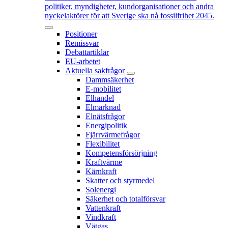
politiker, myndigheter, kundorganisationer och andra
nyckelaktörer för att Sverige ska nå fossilfrihet 2045.
Positioner
Remissvar
Debattartiklar
EU-arbetet
Aktuella sakfrågor
Dammsäkerhet
E-mobilitet
Elhandel
Elmarknad
Elnätsfrågor
Energipolitik
Fjärrvärmefrågor
Flexibilitet
Kompetensförsörjning
Kraftvärme
Kärnkraft
Skatter och styrmedel
Solenergi
Säkerhet och totalförsvar
Vattenkraft
Vindkraft
Vätgas