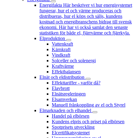
Energifakta
Här beskriver vi hur energisystemet
fungerar, hur el och värme produceras och
distribueras, hur el köps och säljs, kundens
kostnad och energibranschens bidrag till svensk
ekonomi. Här har vi också samlat den senaste
statistiken för både el, fjärrvärme och fjärrkyla.
Elproduktion
Vattenkraft
Kärnkraft
Vindkraft
Solceller och solenergi
Kraftvärme
Effektbalansen
Elnät och eldistribution
Effekttariffer - varför då?
Elavbrott
Elnätsregleringen
Elsamverkan
Manuell frånkoppling av el och Styrel
Elmarknaden och elhandel
Handel på elbörsen
Kundens elpris och priset på elbörsen
Spotprisets utveckling
Elcertifikatsystemet