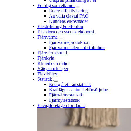
Ursprungsmärkning av el
För dig som elkund
Energieffektivisering
Att välja elavtal FAQ
Kundens elkostnader
Elektrifiering & elfordon
Elsektorn och svensk ekonomi
Fjärrvärme
Fjärrvärmeproduktion
Fjärrvärmenäten – distribution
Fjärrvärmekund
Fjärrkyla
Klimat och miljö
Vätgas och lager
Flexibilitet
Statistik
Energiåret - årsstatistik
Kraftläget - aktuell elförsörjning
Fjärrvärmestatistik
Fjärrkylestatistik
Energiföretagen förklarar!