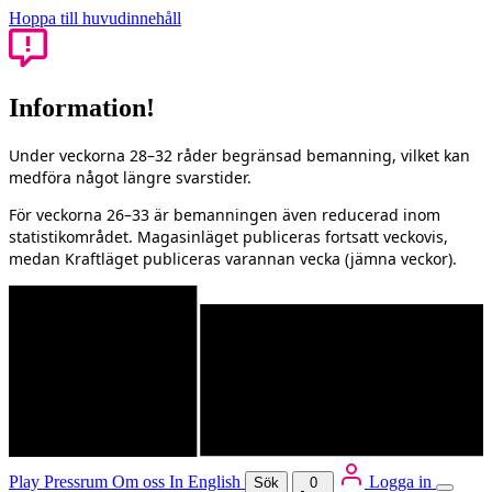
Hoppa till huvudinnehåll
Information!
Under veckorna 28–32 råder begränsad bemanning, vilket kan
medföra något längre svarstider.
För veckorna 26–33 är bemanningen även reducerad inom
statistikområdet. Magasinläget publiceras fortsatt veckovis,
medan Kraftläget publiceras varannan vecka (jämna veckor).
Play
Pressrum
Om oss
In English
Logga in
Sök
0