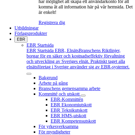
har möjlighet att skapa ett användarkonto för att
komma åt all information här på vår hemsida. Det
är enkelt!
Registrera dig
Utbildningar
Förlagsprodukter
EBR
EBR Startsida
EBR Startsida
EBR, ElnätsBranschens Riktlinjer,
borgar för en säker och kostnadseffektiv förvaltning
och utveckling av Sveriges elnät. Praktiskt taget alla
elnätsföretag i Sverige använder sig av EBR-systemet.
Bakgrund
Arbete på gång
Branschens gemensamma arbete
Kommitté och utskott
EBR-Kommittén
EBR Ekonomiutskott
EBR Teknikutskott
EBR HMS-utskott
EBR Kompetensutskott
För yrkesverksamma
För myndigheter