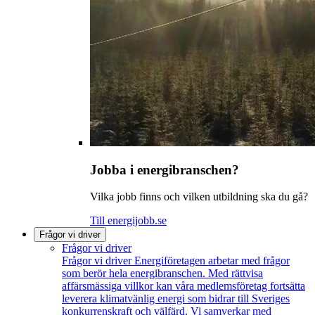
Jobba i energibranschen?
Vilka jobb finns och vilken utbildning ska du gå?
Till energijobb.se
Frågor vi driver
Frågor vi driver
Frågor vi driver
Energiföretagen arbetar med frågor
som berör hela energibranschen. Med rättvisa
affärsmässiga villkor kan våra medlemsföretag fortsätta
leverera klimatvänlig energi som bidrar till Sveriges
konkurrenskraft och välfärd. Vi samverkar med