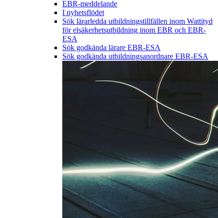
EBR-meddelande
I nyhetsflödet
Sök lärarledda utbildningstillfällen inom Wattityd
för elsäkerhetsutbildning inom EBR och EBR-
ESA
Sök godkända lärare EBR-ESA
Sök godkända utbildningsanordnare EBR-ESA