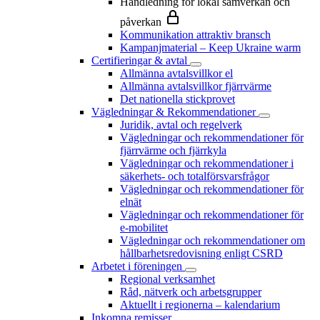
Handledning för lokal samverkan och
påverkan
Kommunikation attraktiv bransch
Kampanjmaterial – Keep Ukraine warm
Certifieringar & avtal
Allmänna avtalsvillkor el
Allmänna avtalsvillkor fjärrvärme
Det nationella stickprovet
Vägledningar & Rekommendationer
Juridik, avtal och regelverk
Vägledningar och rekommendationer för
fjärrvärme och fjärrkyla
Vägledningar och rekommendationer i
säkerhets- och totalförsvarsfrågor
Vägledningar och rekommendationer för
elnät
Vägledningar och rekommendationer för
e-mobilitet
Vägledningar och rekommendationer om
hållbarhetsredovisning enligt CSRD
Arbetet i föreningen
Regional verksamhet
Råd, nätverk och arbetsgrupper
Aktuellt i regionerna – kalendarium
Inkomna remisser