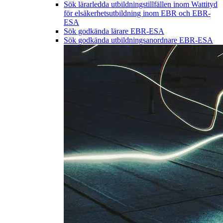
Sök lärarledda utbildningstillfällen inom Wattityd
för elsäkerhetsutbildning inom EBR och EBR-
ESA
Sök godkända lärare EBR-ESA
Sök godkända utbildningsanordnare EBR-ESA