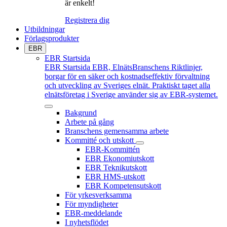
är enkelt!
Registrera dig
Utbildningar
Förlagsprodukter
EBR
EBR Startsida
EBR Startsida
EBR, ElnätsBranschens Riktlinjer,
borgar för en säker och kostnadseffektiv förvaltning
och utveckling av Sveriges elnät. Praktiskt taget alla
elnätsföretag i Sverige använder sig av EBR-systemet.
Bakgrund
Arbete på gång
Branschens gemensamma arbete
Kommitté och utskott
EBR-Kommittén
EBR Ekonomiutskott
EBR Teknikutskott
EBR HMS-utskott
EBR Kompetensutskott
För yrkesverksamma
För myndigheter
EBR-meddelande
I nyhetsflödet