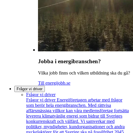
Jobba i energibranschen?
Vilka jobb finns och vilken utbildning ska du gå?
Till energijobb.se
Frågor vi driver
Frågor vi driver
Frågor vi driver
Energiföretagen arbetar med frågor
som berör hela energibranschen. Med rättvisa
affärsmässiga villkor kan våra medlemsföretag fortsätta
leverera klimatvänlig energi som bidrar till Sveriges
konkurrenskraft och välfärd. Vi samverkar med
politiker, myndigheter, kundorganisationer och andra
nyckelaktörer för att Sverige ska nå fossilfrihet 2045.