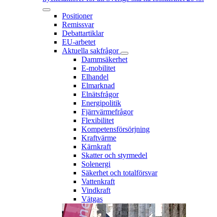
Positioner
Remissvar
Debattartiklar
EU-arbetet
Aktuella sakfrågor
Dammsäkerhet
E-mobilitet
Elhandel
Elmarknad
Elnätsfrågor
Energipolitik
Fjärrvärmefrågor
Flexibilitet
Kompetensförsörjning
Kraftvärme
Kärnkraft
Skatter och styrmedel
Solenergi
Säkerhet och totalförsvar
Vattenkraft
Vindkraft
Vätgas