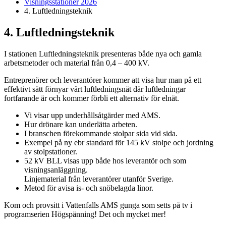
Visningsstationer 2026
4. Luftledningsteknik
4. Luftledningsteknik
I stationen Luftledningsteknik
presenteras både nya och gamla
arbetsmetoder och material från 0,4 – 400
kV.
Entreprenörer och leverantörer kommer att visa hur man på ett
effektivt sätt förnyar vårt luftledningsnät där luftledningar
fortfarande är
och kommer förbli
ett alternativ
för elnät.
Vi visar upp underhållsåtgärder med AMS.
Hur drönare kan underlätta arbeten.
I branschen förekommande stolpar sida vid sida.
Exempel på ny
ebr
standard för 145 kV stolpe och jordning
av stolpstationer.
52 kV BLL visas upp både hos leverantör och som
visningsanläggning.
L
injematerial från
leverantörer utanför Sverige.
Metod för
avisa
is- och snöbelagda linor.
Kom och provsitt i Vattenfalls AMS
gunga som setts på tv i
programserien Högspänning
!
Det och mycket mer!