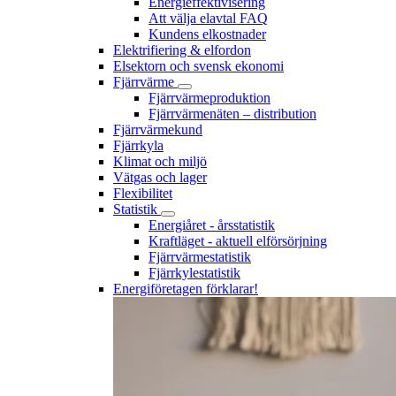
Energieffektivisering
Att välja elavtal FAQ
Kundens elkostnader
Elektrifiering & elfordon
Elsektorn och svensk ekonomi
Fjärrvärme
Fjärrvärmeproduktion
Fjärrvärmenäten – distribution
Fjärrvärmekund
Fjärrkyla
Klimat och miljö
Vätgas och lager
Flexibilitet
Statistik
Energiåret - årsstatistik
Kraftläget - aktuell elförsörjning
Fjärrvärmestatistik
Fjärrkylestatistik
Energiföretagen förklarar!