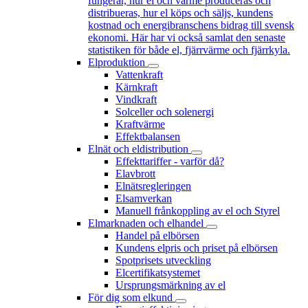
fungerar, hur el och värme produceras och
distribueras, hur el köps och säljs, kundens
kostnad och energibranschens bidrag till svensk
ekonomi. Här har vi också samlat den senaste
statistiken för både el, fjärrvärme och fjärrkyla.
Elproduktion
Vattenkraft
Kärnkraft
Vindkraft
Solceller och solenergi
Kraftvärme
Effektbalansen
Elnät och eldistribution
Effekttariffer - varför då?
Elavbrott
Elnätsregleringen
Elsamverkan
Manuell frånkoppling av el och Styrel
Elmarknaden och elhandel
Handel på elbörsen
Kundens elpris och priset på elbörsen
Spotprisets utveckling
Elcertifikatsystemet
Ursprungsmärkning av el
För dig som elkund