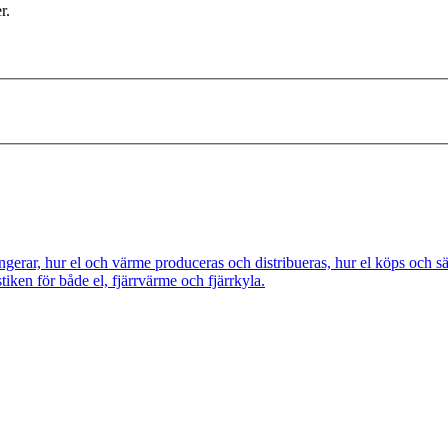
r.
ngerar, hur el och värme produceras och distribueras, hur el köps och s
tiken för både el, fjärrvärme och fjärrkyla.