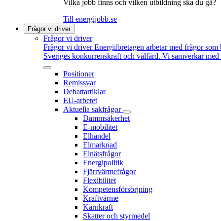
Vilka jobb finns och vilken utbildning ska du gå?
Till energijobb.se
Frågor vi driver
Frågor vi driver
Frågor vi driver
Energiföretagen arbetar med frågor som b
Sveriges konkurrenskraft och välfärd. Vi samverkar med po
Positioner
Remissvar
Debattartiklar
EU-arbetet
Aktuella sakfrågor
Dammsäkerhet
E-mobilitet
Elhandel
Elmarknad
Elnätsfrågor
Energipolitik
Fjärrvärmefrågor
Flexibilitet
Kompetensförsörjning
Kraftvärme
Kärnkraft
Skatter och styrmedel