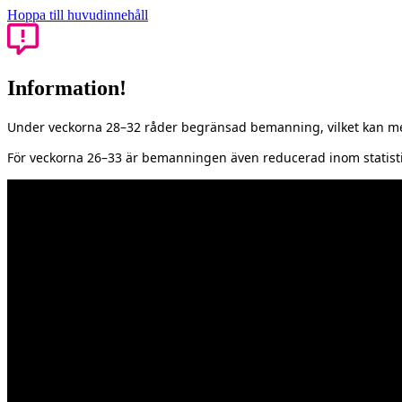
Hoppa till huvudinnehåll
Information!
Under veckorna 28–32 råder begränsad bemanning, vilket kan med
För veckorna 26–33 är bemanningen även reducerad inom statisti