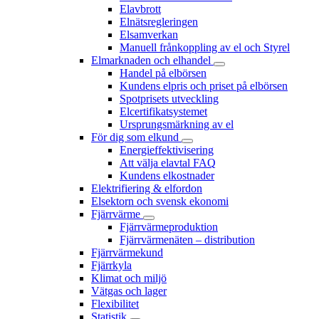
Elavbrott
Elnätsregleringen
Elsamverkan
Manuell frånkoppling av el och Styrel
Elmarknaden och elhandel
Handel på elbörsen
Kundens elpris och priset på elbörsen
Spotprisets utveckling
Elcertifikatsystemet
Ursprungsmärkning av el
För dig som elkund
Energieffektivisering
Att välja elavtal FAQ
Kundens elkostnader
Elektrifiering & elfordon
Elsektorn och svensk ekonomi
Fjärrvärme
Fjärrvärmeproduktion
Fjärrvärmenäten – distribution
Fjärrvärmekund
Fjärrkyla
Klimat och miljö
Vätgas och lager
Flexibilitet
Statistik