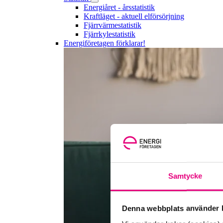
Energiåret - årsstatistik
Kraftläget - aktuell elförsörjning
Fjärrvärmestatistik
Fjärrkylestatistik
Energiföretagen förklarar!
Samtycke
Denna webbplats använder k