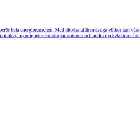
erör hela energibranschen. Med rättvisa affärsmässiga villkor kan våra m
litiker, myndigheter, kundorganisationer och andra nyckelaktörer för a