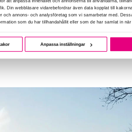
ör att anpassa innehållet och annonserna till användarna, tillhand
ik. Din webbläsare vidarebefordrar även data kopplat till kakorn
dier och annons- och analysföretag som vi samarbetar med. Dessa
mation som du har tillhandahållit eller som de har samlat in när
kakor
Anpassa inställningar