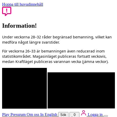
Hoppa till huvudinnehåll
Information!
Under veckorna 28–32 råder begränsad bemanning, vilket kan
medföra något längre svarstider.
För veckorna 26–33 är bemanningen även reducerad inom
statistikområdet. Magasinläget publiceras fortsatt veckovis,
medan Kraftläget publiceras varannan vecka (jämna veckor).
Play
Pressrum
Om oss
In English
Logga in
Sök
0