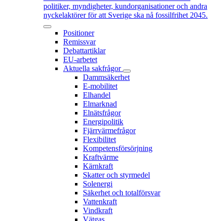
politiker, myndigheter, kundorganisationer och andra
nyckelaktörer för att Sverige ska nå fossilfrihet 2045.
Positioner
Remissvar
Debattartiklar
EU-arbetet
Aktuella sakfrågor
Dammsäkerhet
E-mobilitet
Elhandel
Elmarknad
Elnätsfrågor
Energipolitik
Fjärrvärmefrågor
Flexibilitet
Kompetensförsörjning
Kraftvärme
Kärnkraft
Skatter och styrmedel
Solenergi
Säkerhet och totalförsvar
Vattenkraft
Vindkraft
Vätgas