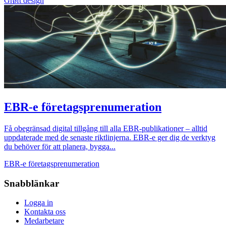
Grøft design
EBR-e företagsprenumeration
Få obegränsad digital tillgång till alla EBR-publikationer – alltid
uppdaterade med de senaste riktlinjerna. EBR-e ger dig de verktyg
du behöver för att planera, bygga...
EBR-e företagsprenumeration
Snabblänkar
Logga in
Kontakta oss
Medarbetare