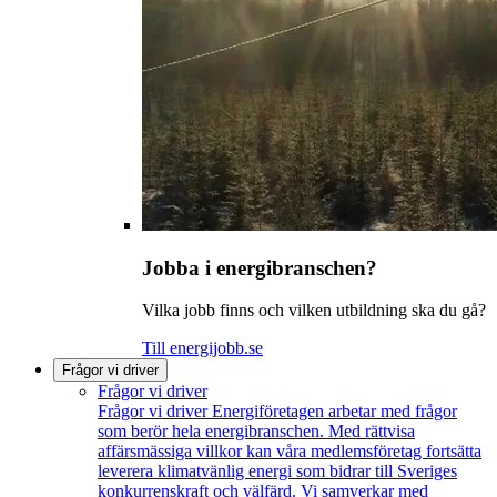
Jobba i energibranschen?
Vilka jobb finns och vilken utbildning ska du gå?
Till energijobb.se
Frågor vi driver
Frågor vi driver
Frågor vi driver
Energiföretagen arbetar med frågor
som berör hela energibranschen. Med rättvisa
affärsmässiga villkor kan våra medlemsföretag fortsätta
leverera klimatvänlig energi som bidrar till Sveriges
konkurrenskraft och välfärd. Vi samverkar med