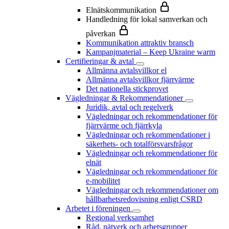
Elnätskommunikation
Handledning för lokal samverkan och
påverkan
Kommunikation attraktiv bransch
Kampanjmaterial – Keep Ukraine warm
Certifieringar & avtal
Allmänna avtalsvillkor el
Allmänna avtalsvillkor fjärrvärme
Det nationella stickprovet
Vägledningar & Rekommendationer
Juridik, avtal och regelverk
Vägledningar och rekommendationer för
fjärrvärme och fjärrkyla
Vägledningar och rekommendationer i
säkerhets- och totalförsvarsfrågor
Vägledningar och rekommendationer för
elnät
Vägledningar och rekommendationer för
e-mobilitet
Vägledningar och rekommendationer om
hållbarhetsredovisning enligt CSRD
Arbetet i föreningen
Regional verksamhet
Råd, nätverk och arbetsgrupper