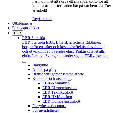
har möjlighet att skapa ett användarkonto för att
komma åt all information här på vår hemsida. Det
är enkelt!
Registrera dig
Utbildningar
Förlagsprodukter
EBR
EBR Startsida
EBR Startsida
EBR, ElnätsBranschens Riktlinjer,
borgar för en säker och kostnadseffektiv förvaltning
och utveckling av Sveriges elnät. Praktiskt taget alla
elnätsföretag i Sverige använder sig av EBR-systemet.
Bakgrund
Arbete på gång
Branschens gemensamma arbete
Kommitté och utskott
EBR-Kommittén
EBR Ekonomiutskott
EBR Teknikutskott
EBR HMS-utskott
EBR Kompetensutskott
För yrkesverksamma
För myndigheter