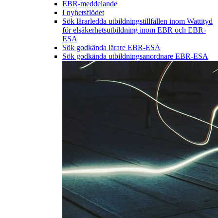
EBR-meddelande
I nyhetsflödet
Sök lärarledda utbildningstillfällen inom Wattityd
för elsäkerhetsutbildning inom EBR och EBR-
ESA
Sök godkända lärare EBR-ESA
Sök godkända utbildningsanordnare EBR-ESA