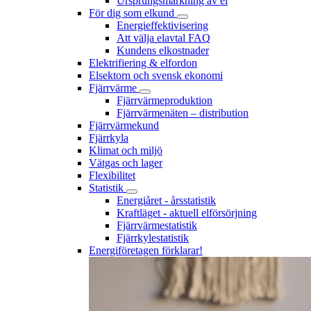
Ursprungsmärkning av el
För dig som elkund
Energieffektivisering
Att välja elavtal FAQ
Kundens elkostnader
Elektrifiering & elfordon
Elsektorn och svensk ekonomi
Fjärrvärme
Fjärrvärmeproduktion
Fjärrvärmenäten – distribution
Fjärrvärmekund
Fjärrkyla
Klimat och miljö
Vätgas och lager
Flexibilitet
Statistik
Energiåret - årsstatistik
Kraftläget - aktuell elförsörjning
Fjärrvärmestatistik
Fjärrkylestatistik
Energiföretagen förklarar!