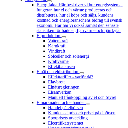
Energifakta
Här beskriver vi hur energisystemet
fungerar, hur el och värme produceras och
distribueras, hur el köps och säljs, kundens
kostnad och energibranschens bidrag till svensk
ekonomi. Här har vi också samlat den senaste
statistiken för både el, fjärrvärme och fjärrkyla.
Elproduktion
Vattenkraft
Kärnkraft
Vindkraft
Solceller och solenergi
Kraftvärme
Effektbalansen
Elnät och eldistribution
Effekttariffer - varför då?
Elavbrott
Elnätsregleringen
Elsamverkan
Manuell frånkoppling av el och Styrel
Elmarknaden och elhandel
Handel på elbörsen
Kundens elpris och priset på elbörsen
Spotprisets utveckling
Elcertifikatsystemet