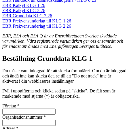
EBR Handbok till kostnadskatalogerna - KLG 0:23
EBR Kalkyl KLG 1:26
EBR Kalkyl KLG 2:26
EBR Grunddata KLG 2:26
EBR Frekvensunderlag till KLG 1:26
EBR Frekvensunderlag till KLG 2:26
EBR, ESA och ESA Q är av Energiföretagen Sverige skyddade
varumärken. Våra registrerade varumärken ger oss ensamrätt och
får endast användas med Energiföretagen Sveriges tillåtelse.
Beställning Grunddata KLG 1
Du måste vara inloggad för att skicka formuläret. Om du är inloggad
och ändå inte kan skicka det, se till att "Do not track" inte är
aktiverat i din webbläsares inställningar.
Fyll i uppgifterna och klicka sedan på "skicka". De fält som är
markerade med stjärna (*) är obligatoriska.
Företag *
Organisationsnummer *
Adress *