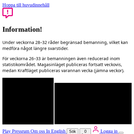
Hoppa till huvudinnehåll
Information!
Under veckorna 28–32 råder begränsad bemanning, vilket kan
medföra något längre svarstider.
För veckorna 26–33 är bemanningen även reducerad inom
statistikområdet. Magasinläget publiceras fortsatt veckovis,
medan Kraftläget publiceras varannan vecka (jämna veckor).
Play
Pressrum
Om oss
In English
Logga in
Sök
0