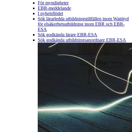
För myndigheter
EBR-meddelande
I nyhetsflödet
Sök lärarledda utbildningstillfällen inom Wattityd
för elsäkerhetsutbildning inom EBR och EBR-
ESA
Sök godkända lärare EBR-ESA
Sök godkända utbildningsanordnare EBR-ESA