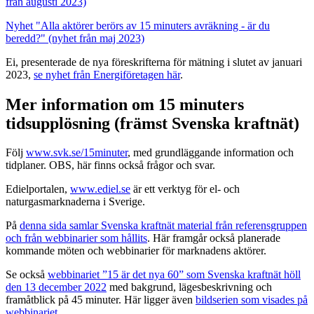
från augusti 2023)
Nyhet "Alla aktörer berörs av 15 minuters avräkning - är du
beredd?" (nyhet från maj 2023)
Ei, presenterade de nya föreskrifterna för mätning i slutet av januari
2023,
se nyhet från Energiföretagen här
.
Mer information om 15 minuters
tidsupplösning (främst Svenska kraftnät)
Följ
www.svk.se/15minuter
, med grundläggande information och
tidplaner. OBS, här finns också frågor och svar.
Edielportalen,
www.ediel.se
är ett verktyg för el- och
naturgasmarknaderna i Sverige.
På
denna sida samlar Svenska kraftnät material från referensgruppen
och från webbinarier som hållits
. Här framgår också planerade
kommande möten och webbinarier för marknadens aktörer.
Se också
webbinariet ”15 är det nya 60” som Svenska kraftnät höll
den 13 december 2022
med bakgrund, lägesbeskrivning och
framåtblick på 45 minuter. Här ligger även
bildserien som visades på
webbinariet
.