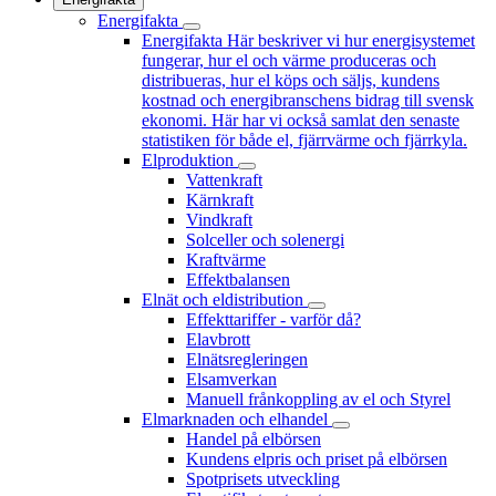
Energifakta
Energifakta
Här beskriver vi hur energisystemet
fungerar, hur el och värme produceras och
distribueras, hur el köps och säljs, kundens
kostnad och energibranschens bidrag till svensk
ekonomi. Här har vi också samlat den senaste
statistiken för både el, fjärrvärme och fjärrkyla.
Elproduktion
Vattenkraft
Kärnkraft
Vindkraft
Solceller och solenergi
Kraftvärme
Effektbalansen
Elnät och eldistribution
Effekttariffer - varför då?
Elavbrott
Elnätsregleringen
Elsamverkan
Manuell frånkoppling av el och Styrel
Elmarknaden och elhandel
Handel på elbörsen
Kundens elpris och priset på elbörsen
Spotprisets utveckling