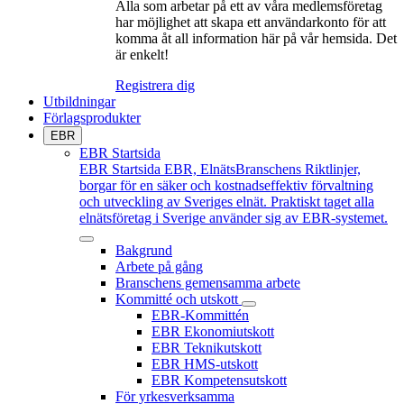
Alla som arbetar på ett av våra medlemsföretag
har möjlighet att skapa ett användarkonto för att
komma åt all information här på vår hemsida. Det
är enkelt!
Registrera dig
Utbildningar
Förlagsprodukter
EBR
EBR Startsida
EBR Startsida
EBR, ElnätsBranschens Riktlinjer,
borgar för en säker och kostnadseffektiv förvaltning
och utveckling av Sveriges elnät. Praktiskt taget alla
elnätsföretag i Sverige använder sig av EBR-systemet.
Bakgrund
Arbete på gång
Branschens gemensamma arbete
Kommitté och utskott
EBR-Kommittén
EBR Ekonomiutskott
EBR Teknikutskott
EBR HMS-utskott
EBR Kompetensutskott
För yrkesverksamma