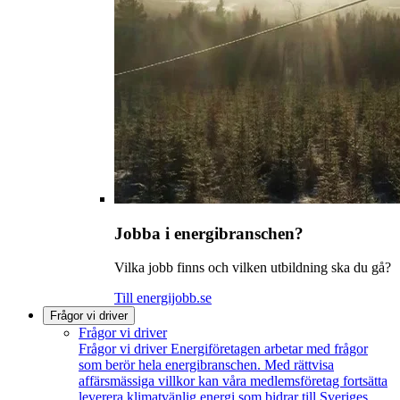
Jobba i energibranschen?
Vilka jobb finns och vilken utbildning ska du gå?
Till energijobb.se
Frågor vi driver
Frågor vi driver
Frågor vi driver
Energiföretagen arbetar med frågor
som berör hela energibranschen. Med rättvisa
affärsmässiga villkor kan våra medlemsföretag fortsätta
leverera klimatvänlig energi som bidrar till Sveriges