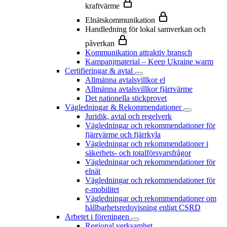
kraftvärme
Elnätskommunikation
Handledning för lokal samverkan och
påverkan
Kommunikation attraktiv bransch
Kampanjmaterial – Keep Ukraine warm
Certifieringar & avtal
Allmänna avtalsvillkor el
Allmänna avtalsvillkor fjärrvärme
Det nationella stickprovet
Vägledningar & Rekommendationer
Juridik, avtal och regelverk
Vägledningar och rekommendationer för
fjärrvärme och fjärrkyla
Vägledningar och rekommendationer i
säkerhets- och totalförsvarsfrågor
Vägledningar och rekommendationer för
elnät
Vägledningar och rekommendationer för
e-mobilitet
Vägledningar och rekommendationer om
hållbarhetsredovisning enligt CSRD
Arbetet i föreningen
Regional verksamhet