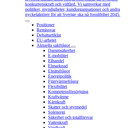
konkurrenskraft och välfärd. Vi samverkar med
politiker, myndigheter, kundorganisationer och andra
nyckelaktörer för att Sverige ska nå fossilfrihet 2045.
Positioner
Remissvar
Debattartiklar
EU-arbetet
Aktuella sakfrågor
Dammsäkerhet
E-mobilitet
Elhandel
Elmarknad
Elnätsfrågor
Energipolitik
Fjärrvärmefrågor
Flexibilitet
Kompetensförsörjning
Kraftvärme
Kärnkraft
Skatter och styrmedel
Solenergi
Säkerhet och totalförsvar
Vattenkraft
Vindkraft