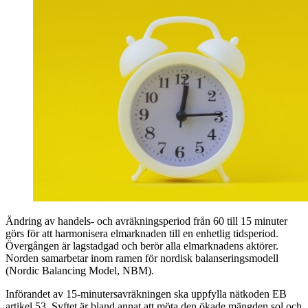
Ändring av handels- och avräkningsperiod från 60 till 15 minuter
görs för att harmonisera elmarknaden till en enhetlig tidsperiod.
Övergången är lagstadgad och berör alla elmarknadens aktörer.
Norden samarbetar inom ramen för nordisk balanseringsmodell
(Nordic Balancing Model, NBM).
Införandet av 15-minutersavräkningen ska uppfylla nätkoden EB
artikel 53. Syftet är bland annat att möta den ökade mängden sol och