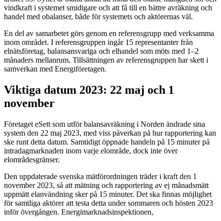
vindkraft i systemet smidigare och att få till en bättre avräkning och
handel med obalanser, både för systemets och aktörernas väl.
En del av samarbetet görs genom en referensgrupp med verksamma
inom området. I referensgruppen ingår 15 representanter från
elnätsföretag, balansansvariga och elhandel som möts med 1–2
månaders mellanrum. Tillsättningen av referensgruppen har skett i
samverkan med Energiföretagen.
Viktiga datum 2023: 22 maj och 1
november
Företaget eSett som utför balansavräkning i Norden ändrade sina
system den 22 maj 2023, med viss påverkan på hur rapportering kan
ske runt detta datum. Samtidigt öppnade handeln på 15 minuter på
intradagmarknaden inom varje elområde, dock inte över
elområdesgränser.
Den uppdaterade svenska mätförordningen träder i kraft den 1
november 2023, så att mätning och rapportering av ej månadsmätt
uppmätt elanvändning sker på 15 minuter. Det ska finnas möjlighet
för samtliga aktörer att testa detta under sommaren och hösten 2023
inför övergången. Energimarknadsinspektionen,