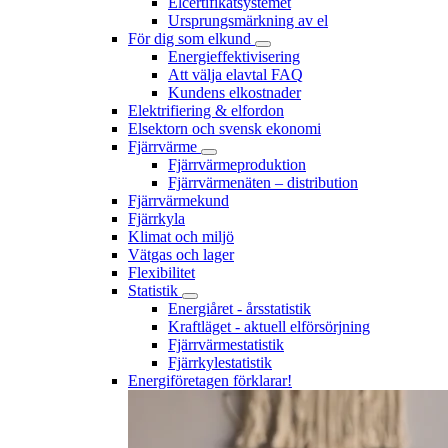
Elcertifikatsystemet
Ursprungsmärkning av el
För dig som elkund
Energieffektivisering
Att välja elavtal FAQ
Kundens elkostnader
Elektrifiering & elfordon
Elsektorn och svensk ekonomi
Fjärrvärme
Fjärrvärmeproduktion
Fjärrvärmenäten – distribution
Fjärrvärmekund
Fjärrkyla
Klimat och miljö
Vätgas och lager
Flexibilitet
Statistik
Energiåret - årsstatistik
Kraftläget - aktuell elförsörjning
Fjärrvärmestatistik
Fjärrkylestatistik
Energiföretagen förklarar!