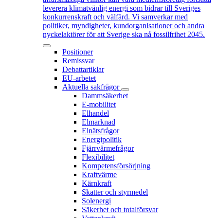
leverera klimatvänlig energi som bidrar till Sveriges
konkurrenskraft och välfärd. Vi samverkar med
politiker, myndigheter, kundorganisationer och andra
nyckelaktörer för att Sverige ska nå fossilfrihet 2045.
Positioner
Remissvar
Debattartiklar
EU-arbetet
Aktuella sakfrågor
Dammsäkerhet
E-mobilitet
Elhandel
Elmarknad
Elnätsfrågor
Energipolitik
Fjärrvärmefrågor
Flexibilitet
Kompetensförsörjning
Kraftvärme
Kärnkraft
Skatter och styrmedel
Solenergi
Säkerhet och totalförsvar