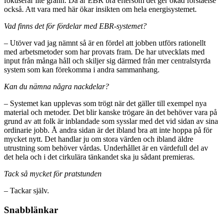
fokuserar lite grann. Då är EBR bra eftersom det ger ökad förståelse
också. Att vara med här ökar insikten om hela energisystemet.
Vad finns det för fördelar med EBR-systemet?
– Utöver vad jag nämnt så är en fördel att jobben utförs rationellt
med arbetsmetoder som har provats fram. De har utvecklats med
input från många håll och skiljer sig därmed från mer centralstyrda
system som kan förekomma i andra sammanhang.
Kan du nämna några nackdelar?
– Systemet kan upplevas som trögt när det gäller till exempel nya
material och metoder. Det blir kanske trögare än det behöver vara på
grund av att folk är inblandade som sysslar med det vid sidan av sina
ordinarie jobb. Å andra sidan är det ibland bra att inte hoppa på för
mycket nytt. Det handlar ju om stora värden och ibland äldre
utrustning som behöver vårdas. Underhållet är en värdefull del av
det hela och i det cirkulära tänkandet ska ju sådant premieras.
Tack så mycket för pratstunden
– Tackar själv.
Snabblänkar