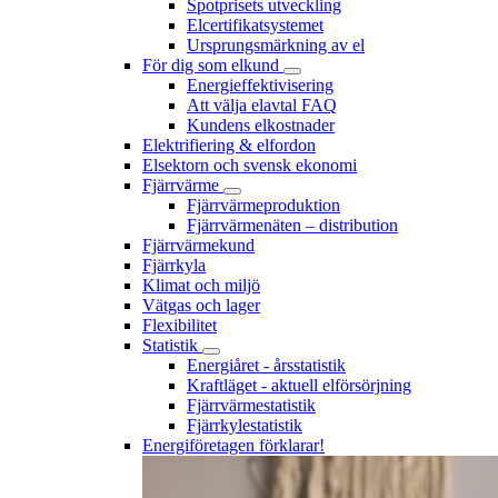
Spotprisets utveckling
Elcertifikatsystemet
Ursprungsmärkning av el
För dig som elkund
Energieffektivisering
Att välja elavtal FAQ
Kundens elkostnader
Elektrifiering & elfordon
Elsektorn och svensk ekonomi
Fjärrvärme
Fjärrvärmeproduktion
Fjärrvärmenäten – distribution
Fjärrvärmekund
Fjärrkyla
Klimat och miljö
Vätgas och lager
Flexibilitet
Statistik
Energiåret - årsstatistik
Kraftläget - aktuell elförsörjning
Fjärrvärmestatistik
Fjärrkylestatistik
Energiföretagen förklarar!