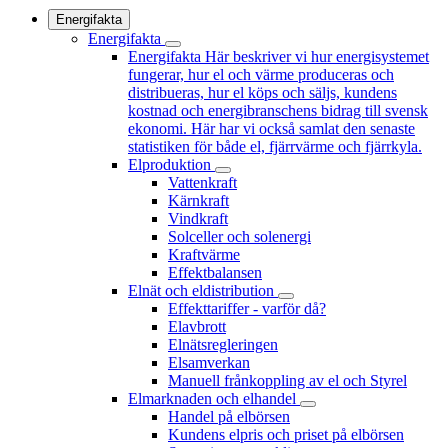
Energifakta
Energifakta
Energifakta
Här beskriver vi hur energisystemet
fungerar, hur el och värme produceras och
distribueras, hur el köps och säljs, kundens
kostnad och energibranschens bidrag till svensk
ekonomi. Här har vi också samlat den senaste
statistiken för både el, fjärrvärme och fjärrkyla.
Elproduktion
Vattenkraft
Kärnkraft
Vindkraft
Solceller och solenergi
Kraftvärme
Effektbalansen
Elnät och eldistribution
Effekttariffer - varför då?
Elavbrott
Elnätsregleringen
Elsamverkan
Manuell frånkoppling av el och Styrel
Elmarknaden och elhandel
Handel på elbörsen
Kundens elpris och priset på elbörsen