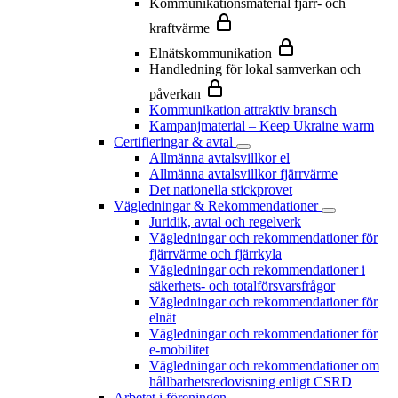
Kommunikationsmaterial fjärr- och
kraftvärme
Elnätskommunikation
Handledning för lokal samverkan och
påverkan
Kommunikation attraktiv bransch
Kampanjmaterial – Keep Ukraine warm
Certifieringar & avtal
Allmänna avtalsvillkor el
Allmänna avtalsvillkor fjärrvärme
Det nationella stickprovet
Vägledningar & Rekommendationer
Juridik, avtal och regelverk
Vägledningar och rekommendationer för
fjärrvärme och fjärrkyla
Vägledningar och rekommendationer i
säkerhets- och totalförsvarsfrågor
Vägledningar och rekommendationer för
elnät
Vägledningar och rekommendationer för
e-mobilitet
Vägledningar och rekommendationer om
hållbarhetsredovisning enligt CSRD
Arbetet i föreningen