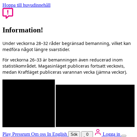
Hoppa till huvudinnehåll
Information!
Under veckorna 28–32 råder begränsad bemanning, vilket kan
medföra något längre svarstider.
För veckorna 26–33 är bemanningen även reducerad inom
statistikområdet. Magasinläget publiceras fortsatt veckovis,
medan Kraftläget publiceras varannan vecka (jämna veckor).
Play
Pressrum
Om oss
In English
Logga in
Sök
0