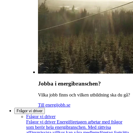
Jobba i energibranschen?
Vilka jobb finns och vilken utbildning ska du gå?
Till energijobb.se
Frågor vi driver
Frågor vi driver
Frågor vi driver
Energiföretagen arbetar med frågor
som berör hela energibranschen. Med rättvisa
affärsmässiga villkor kan våra medlemsföretag fortsätta