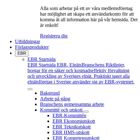
Alla som arbetar på ett av våra medlemsföretag
har möjlighet att skapa ett användarkonto för att
komma åt all information här på vår hemsida. Det
är enkelt!
Registrera dig
Utbildningar
Förlagsprodukter
EBR
EBR Startsida
EBR Startsida
EBR, ElnätsBranschens Riktlinjer,
borgar för en säker och kostnadseffektiv förvaltning
och utveckling av Sveriges elnät. Praktiskt taget alla
elnätsföretag i Sverige använder sig av EBR-systemet.
Bakgrund
Arbete på gång
Branschens gemensamma arbete
Kommitté och utskott
EBR-Kommittén
EBR Ekonomiutskott
EBR Teknikutskott
EBR HMS-utskott
EBR Kompetensutskott