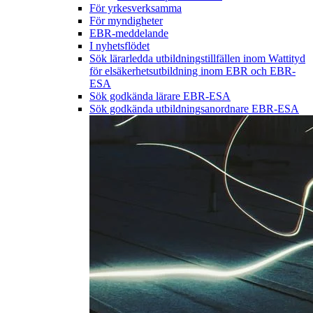
För yrkesverksamma
För myndigheter
EBR-meddelande
I nyhetsflödet
Sök lärarledda utbildningstillfällen inom Wattityd
för elsäkerhetsutbildning inom EBR och EBR-
ESA
Sök godkända lärare EBR-ESA
Sök godkända utbildningsanordnare EBR-ESA