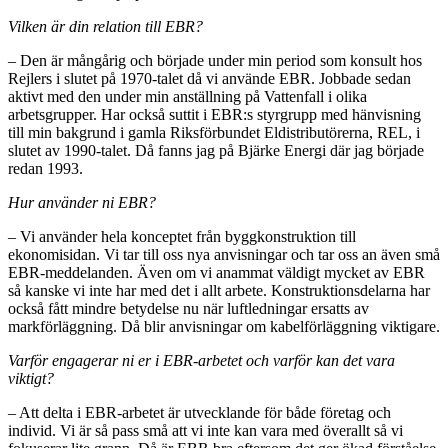
Vilken är din relation till EBR?
– Den är mångårig och började under min period som konsult hos
Rejlers i slutet på 1970-talet då vi använde EBR. Jobbade sedan
aktivt med den under min anställning på Vattenfall i olika
arbetsgrupper. Har också suttit i EBR:s styrgrupp med hänvisning
till min bakgrund i gamla Riksförbundet Eldistributörerna, REL, i
slutet av 1990-talet. Då fanns jag på Bjärke Energi där jag började
redan 1993.
Hur använder ni EBR?
– Vi använder hela konceptet från byggkonstruktion till
ekonomisidan. Vi tar till oss nya anvisningar och tar oss an även små
EBR-meddelanden. Även om vi anammat väldigt mycket av EBR
så kanske vi inte har med det i allt arbete. Konstruktionsdelarna har
också fått mindre betydelse nu när luftledningar ersatts av
markförläggning. Då blir anvisningar om kabelförläggning viktigare.
Varför engagerar ni er i EBR-arbetet och varför kan det vara
viktigt?
– Att delta i EBR-arbetet är utvecklande för både företag och
individ. Vi är så pass små att vi inte kan vara med överallt så vi