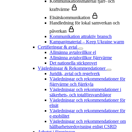
Kommunikationsmaterial fjärr- och
kraftvärme
Elnätskommunikation
Handledning för lokal samverkan och
påverkan
Kommunikation attraktiv bransch
Kampanjmaterial – Keep Ukraine warm
Certifieringar & avtal
Allmänna avtalsvillkor el
Allmänna avtalsvillkor fjärrvärme
Det nationella stickprovet
Vägledningar & Rekommendationer
Juridik, avtal och regelverk
Vägledningar och rekommendationer för
fjärrvärme och fjärrkyla
Vägledningar och rekommendationer i
säkerhets- och totalförsvarsfrågor
Vägledningar och rekommendationer för
elnät
Vägledningar och rekommendationer för
e-mobilitet
Vägledningar och rekommendationer om
hållbarhetsredovisning enligt CSRD
Arbetet i föreningen