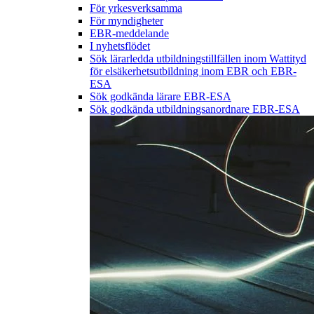
För yrkesverksamma
För myndigheter
EBR-meddelande
I nyhetsflödet
Sök lärarledda utbildningstillfällen inom Wattityd
för elsäkerhetsutbildning inom EBR och EBR-
ESA
Sök godkända lärare EBR-ESA
Sök godkända utbildningsanordnare EBR-ESA