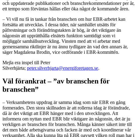
och uppdaterade publikationer och branschrekommendationer per år,
ett tempo som förväntas hållas eller öka något de kommande åren.
– Vi vill nu få in tankar från branschen om hur EBR-arbetet kan
fortsätta att utvecklas. I dessa tider, när samhället utsätts för
påfrestningar och förändringstakten är hög, är det viktigare än
någonsin att upprätthålla elnätets funktion samtidigt som vi
möjliggör samhällsutveckling. Vinsten med att vi arbetar med
gemensamma riktlinjer är nu ännu tydligare än vad den annars är,
säger Magdalena Brodin, vice ordförande i EBR-kommittén.
Mejla era inspel till Peter
Silverhjärta;
peter.silverhjarta@energiforetagen.se
.
Väl förankrat – ”av branschen för
branschen”
– Verksamhetens uppdrag är samma idag som när EBR en gång
formerades. Den stora skillnaden är att rollerna idag är förändrade,
då är det viktigt att EBR hänger med i den utvecklingen. Att
informera om nyttan med EBR blir viktigare än någonsin, det är ju
verkligen av branschen för branschen. Många känner säkert inte till
det men både arbetsgivarna och facken är med och koordinerar vår
verksamhet. Alla ska kunna lita på EBR oavsett vilken roll man har i