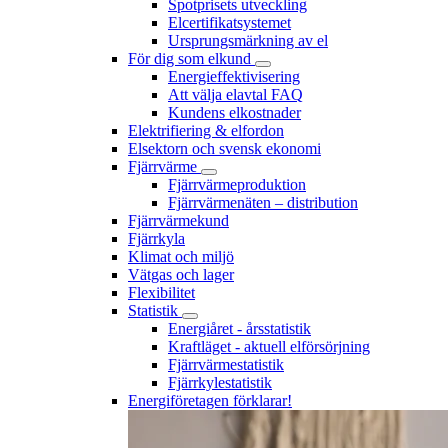
Spotprisets utveckling
Elcertifikatsystemet
Ursprungsmärkning av el
För dig som elkund
Energieffektivisering
Att välja elavtal FAQ
Kundens elkostnader
Elektrifiering & elfordon
Elsektorn och svensk ekonomi
Fjärrvärme
Fjärrvärmeproduktion
Fjärrvärmenäten – distribution
Fjärrvärmekund
Fjärrkyla
Klimat och miljö
Vätgas och lager
Flexibilitet
Statistik
Energiåret - årsstatistik
Kraftläget - aktuell elförsörjning
Fjärrvärmestatistik
Fjärrkylestatistik
Energiföretagen förklarar!