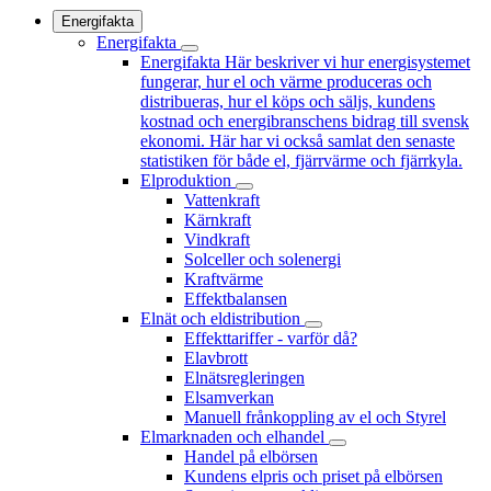
Energifakta
Energifakta
Energifakta
Här beskriver vi hur energisystemet
fungerar, hur el och värme produceras och
distribueras, hur el köps och säljs, kundens
kostnad och energibranschens bidrag till svensk
ekonomi. Här har vi också samlat den senaste
statistiken för både el, fjärrvärme och fjärrkyla.
Elproduktion
Vattenkraft
Kärnkraft
Vindkraft
Solceller och solenergi
Kraftvärme
Effektbalansen
Elnät och eldistribution
Effekttariffer - varför då?
Elavbrott
Elnätsregleringen
Elsamverkan
Manuell frånkoppling av el och Styrel
Elmarknaden och elhandel
Handel på elbörsen
Kundens elpris och priset på elbörsen