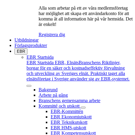
Alla som arbetar på ett av våra medlemsföretag
har möjlighet att skapa ett användarkonto för att
komma åt all information här på vår hemsida. Det
är enkelt!
Registrera dig
Utbildningar
Förlagsprodukter
EBR
EBR Startsida
EBR Startsida
EBR, ElnätsBranschens Riktlinjer,
borgar för en säker och kostnadseffektiv förvaltning
och utveckling av Sveriges elnät. Praktiskt taget alla
elnätsföretag i Sverige använder sig av EBR-systemet.
Bakgrund
Arbete på gång
Branschens gemensamma arbete
Kommitté och utskott
EBR-Kommittén
EBR Ekonomiutskott
EBR Teknikutskott
EBR HMS-utskott
EBR Kompetensutskott