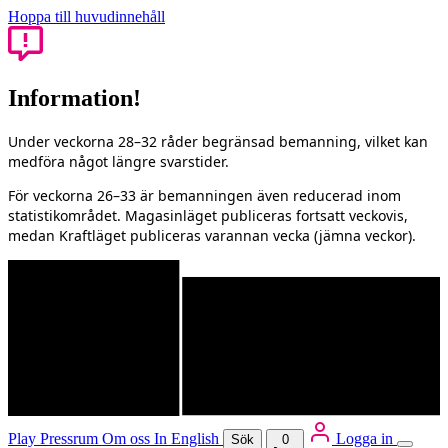
Hoppa till huvudinnehåll
Information!
Under veckorna 28–32 råder begränsad bemanning, vilket kan
medföra något längre svarstider.
För veckorna 26–33 är bemanningen även reducerad inom
statistikområdet. Magasinläget publiceras fortsatt veckovis,
medan Kraftläget publiceras varannan vecka (jämna veckor).
Play
Pressrum
Om oss
In English
Logga in
Sök
0