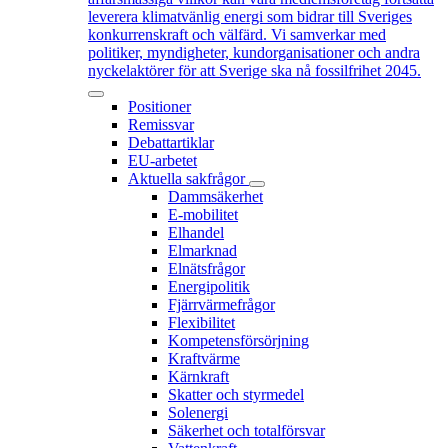
leverera klimatvänlig energi som bidrar till Sveriges
konkurrenskraft och välfärd. Vi samverkar med
politiker, myndigheter, kundorganisationer och andra
nyckelaktörer för att Sverige ska nå fossilfrihet 2045.
Positioner
Remissvar
Debattartiklar
EU-arbetet
Aktuella sakfrågor
Dammsäkerhet
E-mobilitet
Elhandel
Elmarknad
Elnätsfrågor
Energipolitik
Fjärrvärmefrågor
Flexibilitet
Kompetensförsörjning
Kraftvärme
Kärnkraft
Skatter och styrmedel
Solenergi
Säkerhet och totalförsvar