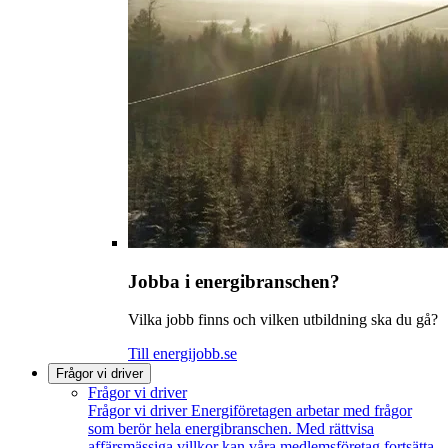
Jobba i energibranschen?
Vilka jobb finns och vilken utbildning ska du gå?
Till energijobb.se
Frågor vi driver
Frågor vi driver
Frågor vi driver
Energiföretagen arbetar med frågor
som berör hela energibranschen. Med rättvisa
affärsmässiga villkor kan våra medlemsföretag fortsätta