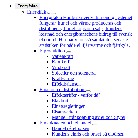
Energifakta
Energifakta
Energifakta
Här beskriver vi hur energisystemet
fungerar, hur el och värme produceras och
distribueras, hur el köps och säljs, kundens
kostnad och energibranschens bidrag till svensk
ekonomi. Här har vi också samlat den senaste
statistiken för både el, fjärrvärme och fjärrkyla.
Elproduktion
Vattenkraft
Kärnkraft
Vindkraft
Solceller och solenergi
Kraftvärme
Effektbalansen
Elnät och eldistribution
Effekttariffer - varför då?
Elavbrott
Elnätsregleringen
Elsamverkan
Manuell frånkoppling av el och Styrel
Elmarknaden och elhandel
Handel på elbörsen
Kundens elpris och priset på elbörsen