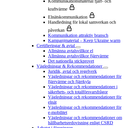
Kommunikationsmaterial fjärr- och
kraftvärme
Elnätskommunikation
Handledning för lokal samverkan och
påverkan
Kommunikation attraktiv bransch
Kampanjmaterial – Keep Ukraine warm
Certifieringar & avtal
Allmänna avtalsvillkor el
Allmänna avtalsvillkor fjärrvärme
Det nationella stickprovet
Vägledningar & Rekommendationer
Juridik, avtal och regelverk
Vägledningar och rekommendationer för
fjärrvärme och fjärrkyla
Vägledningar och rekommendationer i
säkerhets- och totalförsvarsfrågor
Vägledningar och rekommendationer för
elnät
Vägledningar och rekommendationer för
e-mobilitet
Vägledningar och rekommendationer om
hållbarhetsredovisning enligt CSRD
Arbetet i föreningen