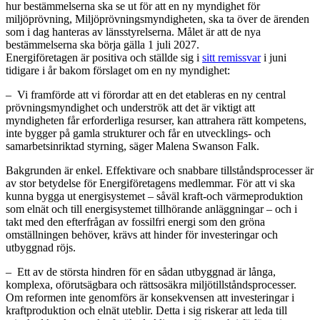
hur bestämmelserna ska se ut för att en ny myndighet för
miljöprövning, Miljöprövningsmyndigheten, ska ta över de ärenden
som i dag hanteras av länsstyrelserna. Målet är att de nya
bestämmelserna ska börja gälla 1 juli 2027.
Energiföretagen är positiva och ställde sig i
sitt remissvar
i juni
tidigare i år bakom förslaget om en ny myndighet:
– Vi framförde att vi förordar att en det etableras en ny central
prövningsmyndighet och underströk att det är viktigt att
myndigheten får erforderliga resurser, kan attrahera rätt kompetens,
inte bygger på gamla strukturer och får en utvecklings- och
samarbetsinriktad styrning, säger Malena Swanson Falk.
Bakgrunden är enkel. Effektivare och snabbare tillståndsprocesser är
av stor betydelse för Energiföretagens medlemmar. För att vi ska
kunna bygga ut energisystemet – såväl kraft-och värmeproduktion
som elnät och till energisystemet tillhörande anläggningar – och i
takt med den efterfrågan av fossilfri energi som den gröna
omställningen behöver, krävs att hinder för investeringar och
utbyggnad röjs.
– Ett av de största hindren för en sådan utbyggnad är långa,
komplexa, oförutsägbara och rättsosäkra miljötillståndsprocesser.
Om reformen inte genomförs är konsekvensen att investeringar i
kraftproduktion och elnät uteblir. Detta i sig riskerar att leda till