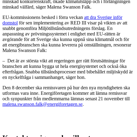
minskad konkurrenskraft, ökade klimatutsläpp och i förlängningen
minskad välfärd, säger Malena Swanson Falk.
EU-kommissionens besked i förra veckan
att dra Sverige inför
domstol
för sen implementering av RED III visar på vikten av att
snabbt genomföra Miljötillståndsutredningens förslag. En
anpassning av prövningssystemet i enlighet med EU-rätten är
avgörande för att Sverige ska kunna uppnå sina klimatmål och för
att energibranschen ska kunna leverera på omställningen, resonerar
Malena Swanson Falk:
– Det är av största vikt att regeringen ger rätt förutsättningar för
branschen att kunna bygga ut hela energisystemet och också öka
efterfrågan. Snabba tillståndsprocesser med bibehållet miljöskydd är
en nyckelfråga i sammanhanget, säger hon.
Den 8 december ska remissvaren på hur den nya myndigheten ska
utformas vara inne. Energiföretagen kommer att lämna remissvar
och synpunkter från medlemmarna lämnas senast 21 november till
malena.swanson.falk@energiforetagen.se
.