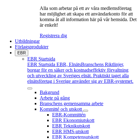
Alla som arbetar på ett av våra medlemsföretag
har möjlighet att skapa ett användarkonto för att
komma åt all information här på vår hemsida. Det
är enkelt!
Registrera dig
Utbildningar
Förlagsprodukter
EBR
EBR Startsida
EBR Startsida
EBR, ElnätsBranschens Riktlinjer,
borgar för en säker och kostnadseffektiv förvaltning
och utveckling av Sveriges elnät. Praktiskt taget alla
elnätsföretag i Sverige använder sig av EBR-systemet.
Bakgrund
Arbete på gång
Branschens gemensamma arbete
Kommitté och utskott
EBR-Kommittén
EBR Ekonomiutskott
EBR Teknikutskott
EBR HMS-utskott
EBR Kompetensutskott