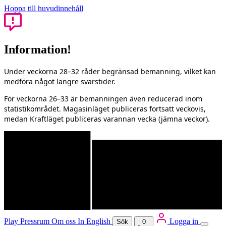
Hoppa till huvudinnehåll
Information!
Under veckorna 28–32 råder begränsad bemanning, vilket kan
medföra något längre svarstider.
För veckorna 26–33 är bemanningen även reducerad inom
statistikområdet. Magasinläget publiceras fortsatt veckovis,
medan Kraftläget publiceras varannan vecka (jämna veckor).
Play
Pressrum
Om oss
In English
Logga in
Sök
0