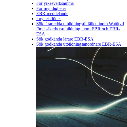
För yrkesverksamma
För myndigheter
EBR-meddelande
I nyhetsflödet
Sök lärarledda utbildningstillfällen inom Wattityd
för elsäkerhetsutbildning inom EBR och EBR-
ESA
Sök godkända lärare EBR-ESA
Sök godkända utbildningsanordnare EBR-ESA