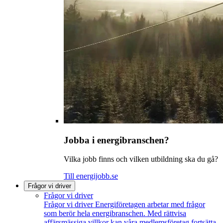
Jobba i energibranschen?
Vilka jobb finns och vilken utbildning ska du gå?
Till energijobb.se
Frågor vi driver
Frågor vi driver
Frågor vi driver
Energiföretagen arbetar med frågor
som berör hela energibranschen. Med rättvisa
affärsmässiga villkor kan våra medlemsföretag fortsätta