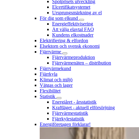
Spotprisets utveckling
Elcertifikatsystemet
Ursprungsmärkning av el
För dig som elkund
Energieffektivisering
Att välja elavtal FAQ
Kundens elkostnader
Elektrifiering & elfordon
Elsektorn och svensk ekonomi
Fjärrvärme
Fjärrvärmeproduktion
Fjärrvärmenäten – distribution
Fjärrvärmekund
Fjärrkyla
Klimat och miljö
Vätgas och lager
Flexibilitet
Statistik
Energiåret - årsstatistik
Kraftläget - aktuell elförsörjning
Fjärrvärmestatistik
Fjärrkylestatistik
Energiföretagen förklarar!