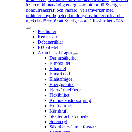
leverera klimatvänlig energi som bidrar till Sveriges
konkurrenskraft och välfärd. Vi samverkar med
politiker, myndigheter, kundorganisationer och andra
nyckelaktörer för att Sverige ska nå fossilfrihet 2045.
Positioner
Remissvar
Debattartiklar
EU-arbetet
Aktuella sakfrågor
Dammsäkerhet
E-mobilitet
Elhandel
Elmarknad
Elnätsfrågor
Energipolitik
Fjärrvärmefrågor
Flexibilitet
Kompetensförsörjning
Kraftvärme
Kärnkraft
Skatter och styrmedel
Solenergi
Säkerhet och totalförsvar