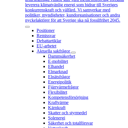
leverera klimatvänlig energi som bidrar till Sveriges
konkurrenskraft och välfärd. Vi samverkar med
politiker, myndigheter, kundorganisationer och andra
nyckelaktörer för att Sverige ska nå fossilfrihet 2045.
Positioner
Remissvar
Debattartiklar
EU-arbetet
Aktuella sakfrågor
Dammsäkerhet
E-mobilitet
Elhandel
Elmarknad
Elnätsfrågor
Energipolitik
Fjärrvärmefrågor
Flexibilitet
Kompetensförsörjning
Kraftvärme
Kärnkraft
Skatter och styrmedel
Solenergi
Säkerhet och totalförsvar