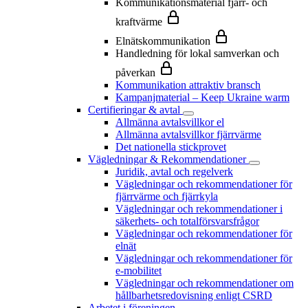
Kommunikationsmaterial fjärr- och
kraftvärme
Elnätskommunikation
Handledning för lokal samverkan och
påverkan
Kommunikation attraktiv bransch
Kampanjmaterial – Keep Ukraine warm
Certifieringar & avtal
Allmänna avtalsvillkor el
Allmänna avtalsvillkor fjärrvärme
Det nationella stickprovet
Vägledningar & Rekommendationer
Juridik, avtal och regelverk
Vägledningar och rekommendationer för
fjärrvärme och fjärrkyla
Vägledningar och rekommendationer i
säkerhets- och totalförsvarsfrågor
Vägledningar och rekommendationer för
elnät
Vägledningar och rekommendationer för
e-mobilitet
Vägledningar och rekommendationer om
hållbarhetsredovisning enligt CSRD
Arbetet i föreningen