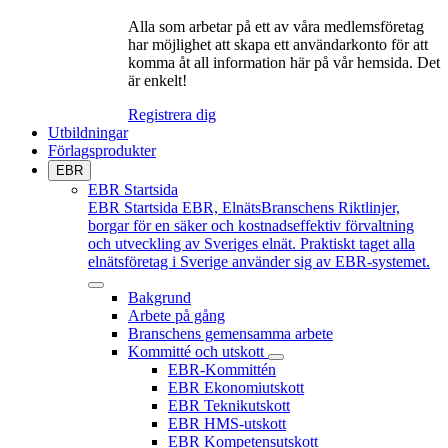
Alla som arbetar på ett av våra medlemsföretag
har möjlighet att skapa ett användarkonto för att
komma åt all information här på vår hemsida. Det
är enkelt!
Registrera dig
Utbildningar
Förlagsprodukter
EBR
EBR Startsida
EBR Startsida
EBR, ElnätsBranschens Riktlinjer,
borgar för en säker och kostnadseffektiv förvaltning
och utveckling av Sveriges elnät. Praktiskt taget alla
elnätsföretag i Sverige använder sig av EBR-systemet.
Bakgrund
Arbete på gång
Branschens gemensamma arbete
Kommitté och utskott
EBR-Kommittén
EBR Ekonomiutskott
EBR Teknikutskott
EBR HMS-utskott
EBR Kompetensutskott