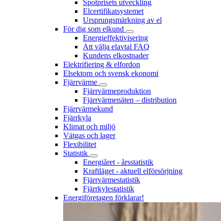
Spotprisets utveckling
Elcertifikatsystemet
Ursprungsmärkning av el
För dig som elkund
Energieffektivisering
Att välja elavtal FAQ
Kundens elkostnader
Elektrifiering & elfordon
Elsektorn och svensk ekonomi
Fjärrvärme
Fjärrvärmeproduktion
Fjärrvärmenäten – distribution
Fjärrvärmekund
Fjärrkyla
Klimat och miljö
Vätgas och lager
Flexibilitet
Statistik
Energiåret - årsstatistik
Kraftläget - aktuell elförsörjning
Fjärrvärmestatistik
Fjärrkylestatistik
Energiföretagen förklarar!