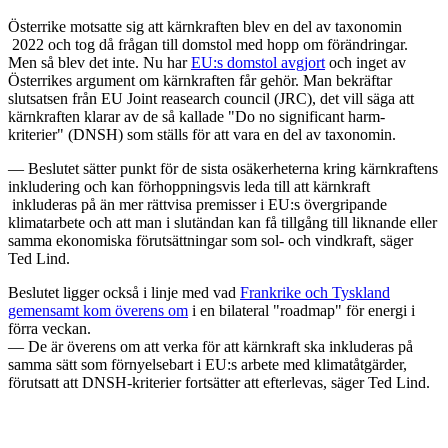
Österrike motsatte sig att kärnkraften blev en del av taxonomin
2022 och tog då frågan till domstol med hopp om förändringar.
Men så blev det inte. Nu har
EU:s domstol avgjort
och inget av
Österrikes argument om kärnkraften får gehör. Man bekräftar
slutsatsen från EU Joint reasearch council (JRC), det vill säga att
kärnkraften klarar av de så kallade "Do no significant harm-
kriterier" (DNSH) som ställs för att vara en del av taxonomin.
— Beslutet sätter punkt för de sista osäkerheterna kring kärnkraftens
inkludering och kan förhoppningsvis leda till att kärnkraft
inkluderas på än mer rättvisa premisser i EU:s övergripande
klimatarbete och att man i slutändan kan få tillgång till liknande eller
samma ekonomiska förutsättningar som sol- och vindkraft, säger
Ted Lind.
Beslutet ligger också i linje med vad
Frankrike och Tyskland
gemensamt kom överens om
i en bilateral "roadmap" för energi i
förra veckan.
— De är överens om att verka för att kärnkraft ska inkluderas på
samma sätt som förnyelsebart i EU:s arbete med klimatåtgärder,
förutsatt att DNSH-kriterier fortsätter att efterlevas, säger Ted Lind.