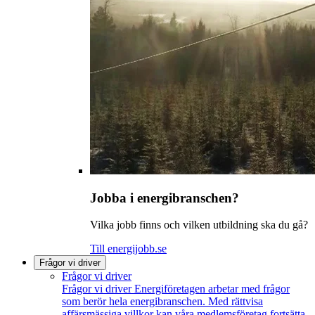
Jobba i energibranschen?
Vilka jobb finns och vilken utbildning ska du gå?
Till energijobb.se
Frågor vi driver
Frågor vi driver
Frågor vi driver
Energiföretagen arbetar med frågor
som berör hela energibranschen. Med rättvisa
affärsmässiga villkor kan våra medlemsföretag fortsätta