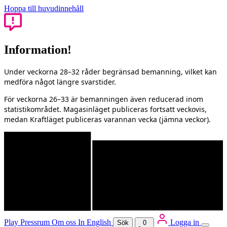
Hoppa till huvudinnehåll
Information!
Under veckorna 28–32 råder begränsad bemanning, vilket kan
medföra något längre svarstider.
För veckorna 26–33 är bemanningen även reducerad inom
statistikområdet. Magasinläget publiceras fortsatt veckovis,
medan Kraftläget publiceras varannan vecka (jämna veckor).
Play
Pressrum
Om oss
In English
Logga in
Sök
0