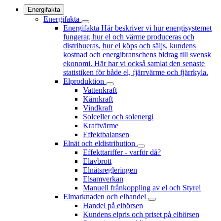
Energifakta
Energifakta
Energifakta
Här beskriver vi hur energisystemet
fungerar, hur el och värme produceras och
distribueras, hur el köps och säljs, kundens
kostnad och energibranschens bidrag till svensk
ekonomi. Här har vi också samlat den senaste
statistiken för både el, fjärrvärme och fjärrkyla.
Elproduktion
Vattenkraft
Kärnkraft
Vindkraft
Solceller och solenergi
Kraftvärme
Effektbalansen
Elnät och eldistribution
Effekttariffer - varför då?
Elavbrott
Elnätsregleringen
Elsamverkan
Manuell frånkoppling av el och Styrel
Elmarknaden och elhandel
Handel på elbörsen
Kundens elpris och priset på elbörsen