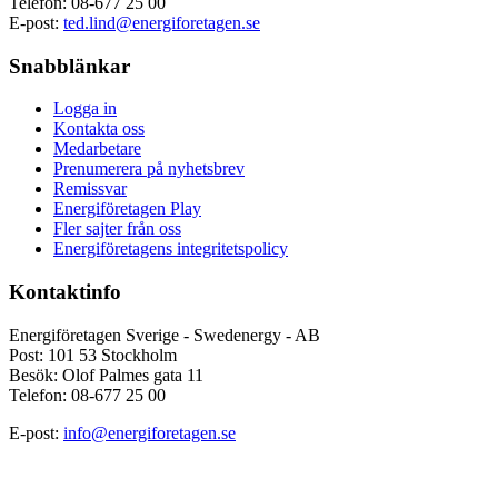
Telefon:
08-677 25 00
E-post:
ted.lind@energiforetagen.se
Snabblänkar
Logga in
Kontakta oss
Medarbetare
Prenumerera på nyhetsbrev
Remissvar
Energiföretagen Play
Fler sajter från oss
Energiföretagens integritetspolicy
Kontaktinfo
Energiföretagen Sverige - Swedenergy - AB
Post: 101 53 Stockholm
Besök: Olof Palmes gata 11
Telefon: 08-677 25 00
E-post:
info@energiforetagen.se