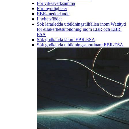
För yrkesverksamma
För myndigheter
EBR-meddelande
I nyhetsflödet
Sök lärarledda utbildningstillfällen inom Wattityd
för elsäkerhetsutbildning inom EBR och EBR-
ESA
Sök godkända lärare EBR-ESA
Sök godkända utbildningsanordnare EBR-ESA