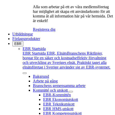
Alla som arbetar på ett av våra medlemsföretag
har möjlighet att skapa ett användarkonto för att
komma åt all information här på vår hemsida. Det
är enkelt!
Registrera dig
Utbildningar
Förlagsprodukter
EBR
EBR Startsida
EBR Startsida
EBR, ElnätsBranschens Riktlinjer,
borgar för en säker och kostnadseffektiv förvaltning
och utveckling av Sveriges elnät. Praktiskt taget alla
elnätsföretag i Sverige använder sig av EBR-systemet.
Bakgrund
Arbete på gång
Branschens gemensamma arbete
Kommitté och utskott
EBR-Kommittén
EBR Ekonomiutskott
EBR Teknikutskott
EBR HMS-utskott
EBR Kompetensutskott