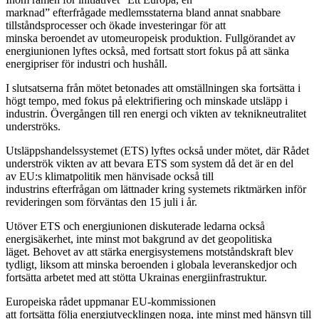
marknad” efterfrågade medlemsstaterna bland annat snabbare
tillståndsprocesser och ökade investeringar för att
minska beroendet av utomeuropeisk produktion. Fullgörandet av
energiunionen lyftes också, med fortsatt stort fokus på att sänka
energipriser för industri och hushåll.
I slutsatserna från mötet betonades att omställningen ska fortsätta i
högt tempo, med fokus på elektrifiering och minskade utsläpp i
industrin. Övergången till ren energi och vikten av teknikneutralitet
underströks.
Utsläppshandelssystemet (ETS) lyftes också under mötet, där Rådet
underströk vikten av att bevara ETS som system då det är en del
av EU:s klimatpolitik men hänvisade också till
industrins efterfrågan om lättnader kring systemets riktmärken inför
revideringen som förväntas den 15 juli i år.
Utöver ETS och energiunionen diskuterade ledarna också
energisäkerhet, inte minst mot bakgrund av det geopolitiska
läget. Behovet av att stärka energisystemens motståndskraft blev
tydligt, liksom att minska beroenden i globala leveranskedjor och
fortsätta arbetet med att stötta Ukrainas energiinfrastruktur.
Europeiska rådet uppmanar EU-kommissionen
att fortsätta följa energiutvecklingen noga, inte minst med hänsyn till