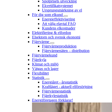
Spotprisets utveckling
Elcertifikatsystemet
Ursprungsmärkning av el
För dig som elkund
Energieffektivisering
Att välja elavtal FAQ
Kundens elkostnader
Elektrifiering & elfordon
Elsektorn och svensk ekonomi
Fjärrvärme
Fjärrvärmeproduktion
Fjärrvärmenäten – distribution
Fjärrvärmekund
Fjärrkyla
Klimat och miljö
Vätgas och lager
Flexibilitet
Statistik
Energiåret - årsstatistik
Kraftläget - aktuell elförsörjning
Fjärrvärmestatistik
Fjärrkylestatistik
Energiföretagen förklarar!