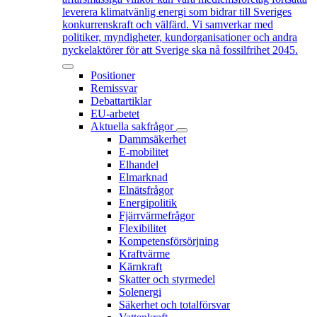
leverera klimatvänlig energi som bidrar till Sveriges
konkurrenskraft och välfärd. Vi samverkar med
politiker, myndigheter, kundorganisationer och andra
nyckelaktörer för att Sverige ska nå fossilfrihet 2045.
Positioner
Remissvar
Debattartiklar
EU-arbetet
Aktuella sakfrågor
Dammsäkerhet
E-mobilitet
Elhandel
Elmarknad
Elnätsfrågor
Energipolitik
Fjärrvärmefrågor
Flexibilitet
Kompetensförsörjning
Kraftvärme
Kärnkraft
Skatter och styrmedel
Solenergi
Säkerhet och totalförsvar