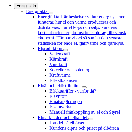
Energifakta
Energifakta
Energifakta
Här beskriver vi hur energisystemet
fungerar, hur el och värme produceras och
distribueras, hur el köps och säljs, kundens
kostnad och energibranschens bidrag till svensk
ekonomi. Här har vi också samlat den senaste
statistiken för både el, fjärrvärme och fjärrkyla.
Elproduktion
Vattenkraft
Kärnkraft
Vindkraft
Solceller och solenergi
Kraftvärme
Effektbalansen
Elnät och eldistribution
Effekttariffer - varför då?
Elavbrott
Elnätsregleringen
Elsamverkan
Manuell frånkoppling av el och Styrel
Elmarknaden och elhandel
Handel på elbörsen
Kundens elpris och priset på elbörsen