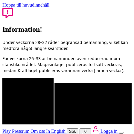
Hoppa till huvudinnehåll
Information!
Under veckorna 28–32 råder begränsad bemanning, vilket kan
medföra något längre svarstider.
För veckorna 26–33 är bemanningen även reducerad inom
statistikområdet. Magasinläget publiceras fortsatt veckovis,
medan Kraftläget publiceras varannan vecka (jämna veckor).
Play
Pressrum
Om oss
In English
Logga in
Sök
0