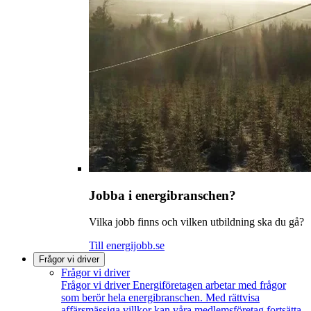
Jobba i energibranschen?
Vilka jobb finns och vilken utbildning ska du gå?
Till energijobb.se
Frågor vi driver
Frågor vi driver
Frågor vi driver
Energiföretagen arbetar med frågor
som berör hela energibranschen. Med rättvisa
affärsmässiga villkor kan våra medlemsföretag fortsätta