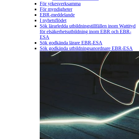
För yrkesverksamma
För myndigheter
EBR-meddelande
I nyhetsflödet
Sök lärarledda utbildningstillfällen inom Wattityd
för elsäkerhetsutbildning inom EBR och EBR-
ESA
Sök godkända lärare EBR-ESA
Sök godkända utbildningsanordnare EBR-ESA