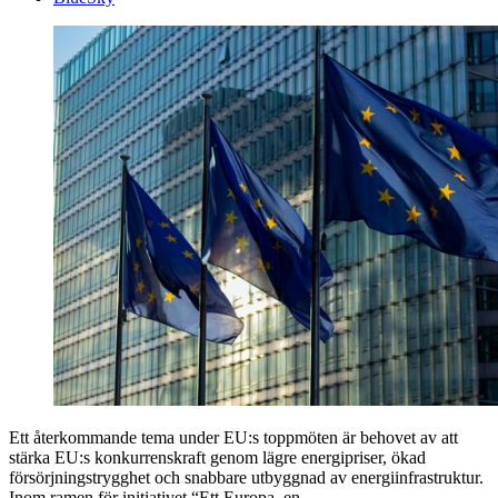
Ett återkommande tema under EU:s toppmöten är behovet av att
stärka EU:s konkurrenskraft genom lägre energipriser, ökad
försörjningstrygghet och snabbare utbyggnad av energiinfrastruktur.
Inom ramen för initiativet “Ett Europa, en