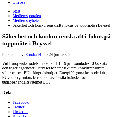
Om oss
Start
Medlemsportalen
Medlemsnyheter
Säkerhet och konkurrenskraft i fokus på toppmöte i Bryssel
Säkerhet och konkurrenskraft i fokus på
toppmöte i Bryssel
Publicerat av:
Sandra Hult
·
24 juni 2026
Vid Europeiska rådets möte den 18–19 juni samlades EU:s stats-
och regeringschefer i Bryssel för att diskutera konkurrenskraft,
säkerhet och EU:s lång
tids
budget.
Energifrågorna kretsade kring
EU:s energiunion, beroendet av fossila bränslen och
utsläppshandelssystemet ETS
.
Dela
Facebook
Twitter
LinkedIn
BlueSky