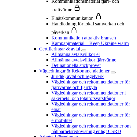
Kommunikationsmaterial fjärr- och
kraftvärme
Elnätskommunikation
Handledning för lokal samverkan och
påverkan
Kommunikation attraktiv bransch
Kampanjmaterial – Keep Ukraine warm
Certifieringar & avtal
Allmänna avtalsvillkor el
Allmänna avtalsvillkor fjärrvärme
Det nationella stickprovet
Vägledningar & Rekommendationer
Juridik, avtal och regelverk
Vägledningar och rekommendationer för
fjärrvärme och fjärrkyla
Vägledningar och rekommendationer i
säkerhets- och totalförsvarsfrågor
Vägledningar och rekommendationer för
elnät
Vägledningar och rekommendationer för
e-mobilitet
Vägledningar och rekommendationer om
hållbarhetsredovisning enligt CSRD
Arbetet i föreningen