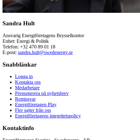
Sandra Hult
Ansvarig Energiföretagens Brysselkontor
Enhet: Energi & Politik
Telefon:
+32 470 89 01 18
E-post:
sandra.hult@swedenergy.se
Snabblänkar
Logga in
Kontakta oss
Medarbetare
Prenumerera på nyhetsbrev
Remissvar
Energiföretagen Play
Fler sajter från oss
Energiföretagens integritetspolicy
Kontaktinfo