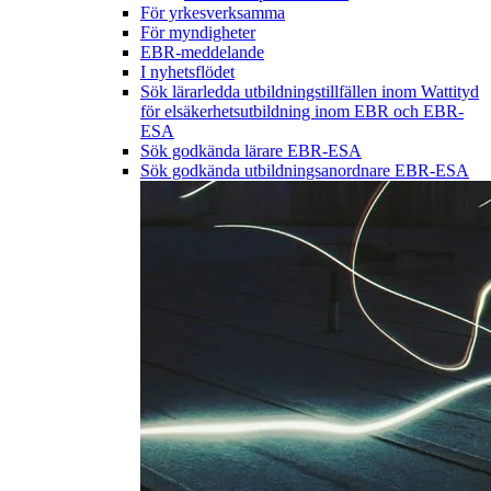
För yrkesverksamma
För myndigheter
EBR-meddelande
I nyhetsflödet
Sök lärarledda utbildningstillfällen inom Wattityd
för elsäkerhetsutbildning inom EBR och EBR-
ESA
Sök godkända lärare EBR-ESA
Sök godkända utbildningsanordnare EBR-ESA