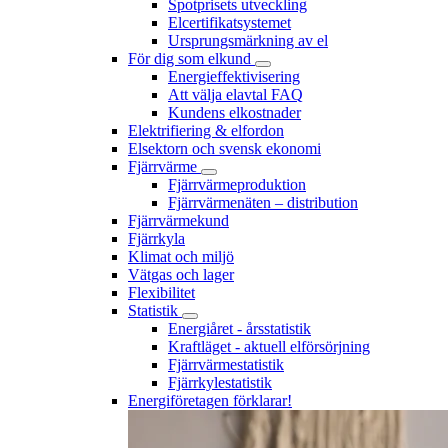
Spotprisets utveckling
Elcertifikatsystemet
Ursprungsmärkning av el
För dig som elkund
Energieffektivisering
Att välja elavtal FAQ
Kundens elkostnader
Elektrifiering & elfordon
Elsektorn och svensk ekonomi
Fjärrvärme
Fjärrvärmeproduktion
Fjärrvärmenäten – distribution
Fjärrvärmekund
Fjärrkyla
Klimat och miljö
Vätgas och lager
Flexibilitet
Statistik
Energiåret - årsstatistik
Kraftläget - aktuell elförsörjning
Fjärrvärmestatistik
Fjärrkylestatistik
Energiföretagen förklarar!