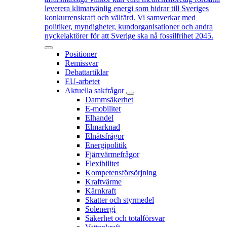
leverera klimatvänlig energi som bidrar till Sveriges
konkurrenskraft och välfärd. Vi samverkar med
politiker, myndigheter, kundorganisationer och andra
nyckelaktörer för att Sverige ska nå fossilfrihet 2045.
Positioner
Remissvar
Debattartiklar
EU-arbetet
Aktuella sakfrågor
Dammsäkerhet
E-mobilitet
Elhandel
Elmarknad
Elnätsfrågor
Energipolitik
Fjärrvärmefrågor
Flexibilitet
Kompetensförsörjning
Kraftvärme
Kärnkraft
Skatter och styrmedel
Solenergi
Säkerhet och totalförsvar