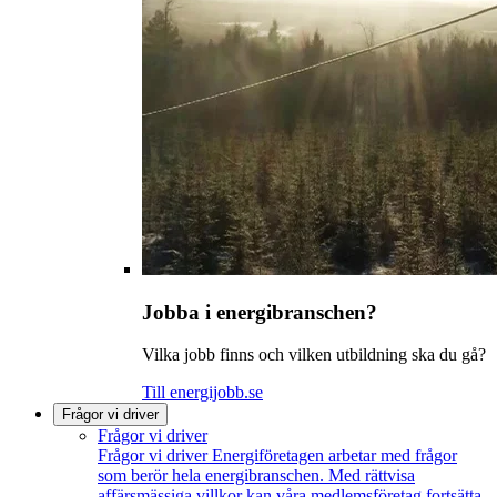
Jobba i energibranschen?
Vilka jobb finns och vilken utbildning ska du gå?
Till energijobb.se
Frågor vi driver
Frågor vi driver
Frågor vi driver
Energiföretagen arbetar med frågor
som berör hela energibranschen. Med rättvisa
affärsmässiga villkor kan våra medlemsföretag fortsätta