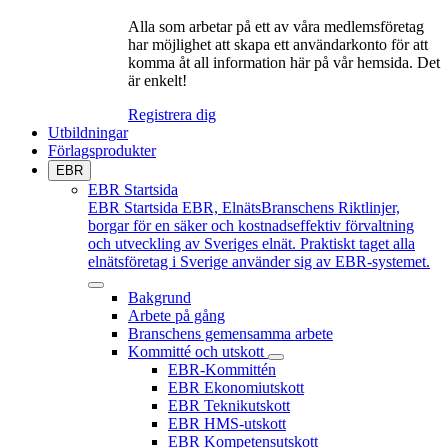
Alla som arbetar på ett av våra medlemsföretag
har möjlighet att skapa ett användarkonto för att
komma åt all information här på vår hemsida. Det
är enkelt!
Registrera dig
Utbildningar
Förlagsprodukter
EBR
EBR Startsida
EBR Startsida
EBR, ElnätsBranschens Riktlinjer,
borgar för en säker och kostnadseffektiv förvaltning
och utveckling av Sveriges elnät. Praktiskt taget alla
elnätsföretag i Sverige använder sig av EBR-systemet.
Bakgrund
Arbete på gång
Branschens gemensamma arbete
Kommitté och utskott
EBR-Kommittén
EBR Ekonomiutskott
EBR Teknikutskott
EBR HMS-utskott
EBR Kompetensutskott