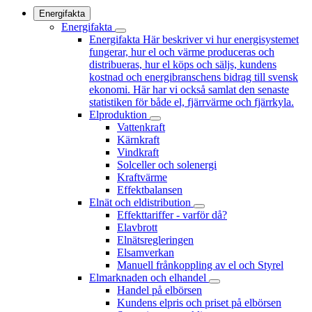
Energifakta
Energifakta
Energifakta
Här beskriver vi hur energisystemet
fungerar, hur el och värme produceras och
distribueras, hur el köps och säljs, kundens
kostnad och energibranschens bidrag till svensk
ekonomi. Här har vi också samlat den senaste
statistiken för både el, fjärrvärme och fjärrkyla.
Elproduktion
Vattenkraft
Kärnkraft
Vindkraft
Solceller och solenergi
Kraftvärme
Effektbalansen
Elnät och eldistribution
Effekttariffer - varför då?
Elavbrott
Elnätsregleringen
Elsamverkan
Manuell frånkoppling av el och Styrel
Elmarknaden och elhandel
Handel på elbörsen
Kundens elpris och priset på elbörsen