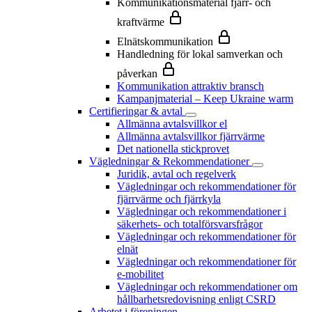
Kommunikationsmaterial fjärr- och
kraftvärme
Elnätskommunikation
Handledning för lokal samverkan och
påverkan
Kommunikation attraktiv bransch
Kampanjmaterial – Keep Ukraine warm
Certifieringar & avtal
Allmänna avtalsvillkor el
Allmänna avtalsvillkor fjärrvärme
Det nationella stickprovet
Vägledningar & Rekommendationer
Juridik, avtal och regelverk
Vägledningar och rekommendationer för
fjärrvärme och fjärrkyla
Vägledningar och rekommendationer i
säkerhets- och totalförsvarsfrågor
Vägledningar och rekommendationer för
elnät
Vägledningar och rekommendationer för
e-mobilitet
Vägledningar och rekommendationer om
hållbarhetsredovisning enligt CSRD
Arbetet i föreningen