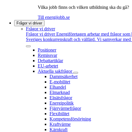
Vilka jobb finns och vilken utbildning ska du gå?
Till energijobb.se
Frågor vi driver
Frågor vi driver
Frågor vi driver
Energiföretagen arbetar med frågor som b
Sveriges konkurrenskraft och välfärd. Vi samverkar med po
Positioner
Remissvar
Debattartiklar
EU-arbetet
Aktuella sakfrågor
Dammsäkerhet
E-mobilitet
Elhandel
Elmarknad
Elnätsfrågor
Energipolitik
Fjärrvärmefrågor
Flexibilitet
Kompetensförsörjning
Kraftvärme
Kärnkraft