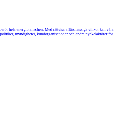
erör hela energibranschen. Med rättvisa affärsmässiga villkor kan våra m
litiker, myndigheter, kundorganisationer och andra nyckelaktörer för a