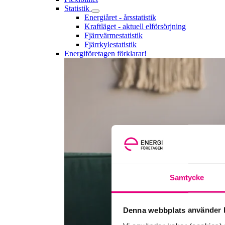
Statistik
Energiåret - årsstatistik
Kraftläget - aktuell elförsörjning
Fjärrvärmestatistik
Fjärrkylestatistik
Energiföretagen förklarar!
Samtycke
Denna webbplats använder k