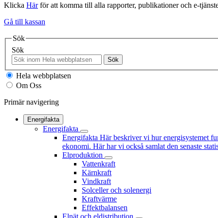
Klicka
Här
för att komma till alla rapporter, publikationer och e-tjänste
Gå till kassan
Sök
Sök
Sök
Hela webbplatsen
Om Oss
Primär navigering
Energifakta
Energifakta
Energifakta
Här beskriver vi hur energisystemet fu
ekonomi. Här har vi också samlat den senaste statis
Elproduktion
Vattenkraft
Kärnkraft
Vindkraft
Solceller och solenergi
Kraftvärme
Effektbalansen
Elnät och eldistribution