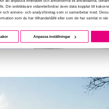
ör att anpassa innehållet och annonserna till användarna, tillhand
ik. Din webbläsare vidarebefordrar även data kopplat till kakorn
dier och annons- och analysföretag som vi samarbetar med. Dessa
mation som du har tillhandahållit eller som de har samlat in när
kakor
Anpassa inställningar