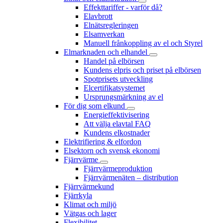
Effekttariffer - varför då?
Elavbrott
Elnätsregleringen
Elsamverkan
Manuell frånkoppling av el och Styrel
Elmarknaden och elhandel
Handel på elbörsen
Kundens elpris och priset på elbörsen
Spotprisets utveckling
Elcertifikatsystemet
Ursprungsmärkning av el
För dig som elkund
Energieffektivisering
Att välja elavtal FAQ
Kundens elkostnader
Elektrifiering & elfordon
Elsektorn och svensk ekonomi
Fjärrvärme
Fjärrvärmeproduktion
Fjärrvärmenäten – distribution
Fjärrvärmekund
Fjärrkyla
Klimat och miljö
Vätgas och lager
Flexibilitet