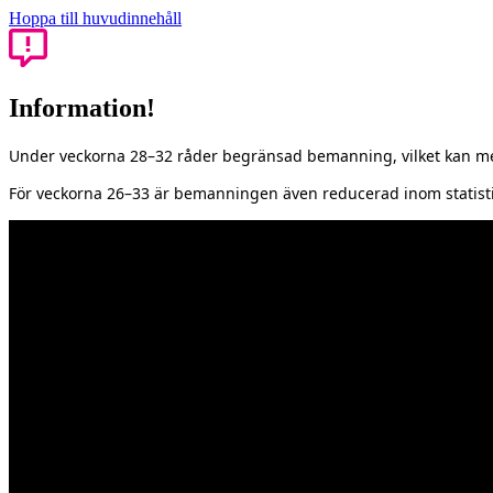
Hoppa till huvudinnehåll
Information!
Under veckorna 28–32 råder begränsad bemanning, vilket kan med
För veckorna 26–33 är bemanningen även reducerad inom statisti