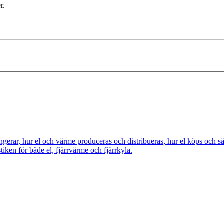
r.
ngerar, hur el och värme produceras och distribueras, hur el köps och s
tiken för både el, fjärrvärme och fjärrkyla.