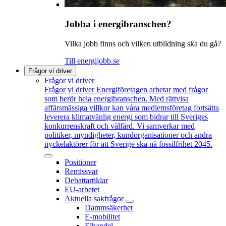
Jobba i energibranschen?
Vilka jobb finns och vilken utbildning ska du gå?
Till energijobb.se
Frågor vi driver
Frågor vi driver
Frågor vi driver
Energiföretagen arbetar med frågor
som berör hela energibranschen. Med rättvisa
affärsmässiga villkor kan våra medlemsföretag fortsätta
leverera klimatvänlig energi som bidrar till Sveriges
konkurrenskraft och välfärd. Vi samverkar med
politiker, myndigheter, kundorganisationer och andra
nyckelaktörer för att Sverige ska nå fossilfrihet 2045.
Positioner
Remissvar
Debattartiklar
EU-arbetet
Aktuella sakfrågor
Dammsäkerhet
E-mobilitet
Elhandel