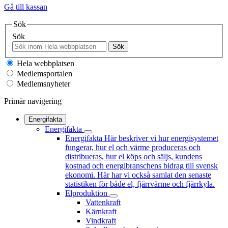
Gå till kassan
Sök
Sök
Sök
Hela webbplatsen
Medlemsportalen
Medlemsnyheter
Primär navigering
Energifakta
Energifakta
Energifakta
Här beskriver vi hur energisystemet
fungerar, hur el och värme produceras och
distribueras, hur el köps och säljs, kundens
kostnad och energibranschens bidrag till svensk
ekonomi. Här har vi också samlat den senaste
statistiken för både el, fjärrvärme och fjärrkyla.
Elproduktion
Vattenkraft
Kärnkraft
Vindkraft