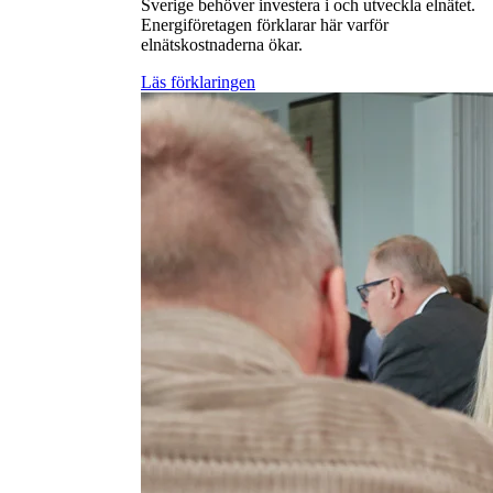
Sverige behöver investera i och utveckla elnätet.
Energiföretagen förklarar här varför
elnätskostnaderna ökar.
Läs förklaringen