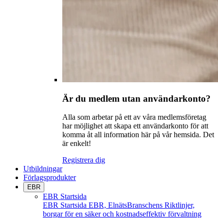
Är du medlem utan användarkonto?
Alla som arbetar på ett av våra medlemsföretag
har möjlighet att skapa ett användarkonto för att
komma åt all information här på vår hemsida. Det
är enkelt!
Registrera dig
Utbildningar
Förlagsprodukter
EBR
EBR Startsida
EBR Startsida
EBR, ElnätsBranschens Riktlinjer,
borgar för en säker och kostnadseffektiv förvaltning