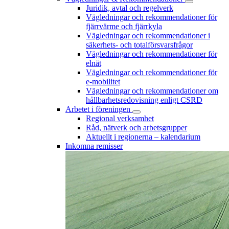
Juridik, avtal och regelverk
Vägledningar och rekommendationer för
fjärrvärme och fjärrkyla
Vägledningar och rekommendationer i
säkerhets- och totalförsvarsfrågor
Vägledningar och rekommendationer för
elnät
Vägledningar och rekommendationer för
e-mobilitet
Vägledningar och rekommendationer om
hållbarhetsredovisning enligt CSRD
Arbetet i föreningen
Regional verksamhet
Råd, nätverk och arbetsgrupper
Aktuellt i regionerna – kalendarium
Inkomna remisser