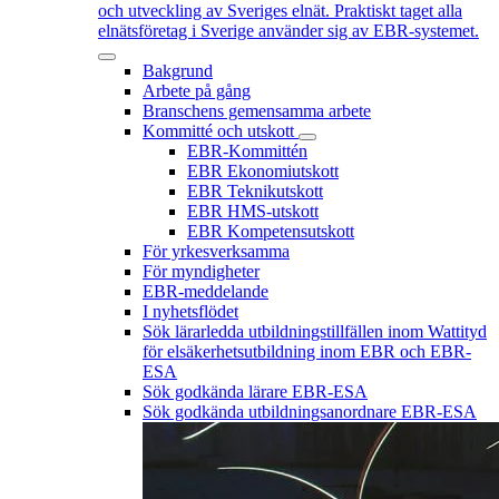
och utveckling av Sveriges elnät. Praktiskt taget alla
elnätsföretag i Sverige använder sig av EBR-systemet.
Bakgrund
Arbete på gång
Branschens gemensamma arbete
Kommitté och utskott
EBR-Kommittén
EBR Ekonomiutskott
EBR Teknikutskott
EBR HMS-utskott
EBR Kompetensutskott
För yrkesverksamma
För myndigheter
EBR-meddelande
I nyhetsflödet
Sök lärarledda utbildningstillfällen inom Wattityd
för elsäkerhetsutbildning inom EBR och EBR-
ESA
Sök godkända lärare EBR-ESA
Sök godkända utbildningsanordnare EBR-ESA