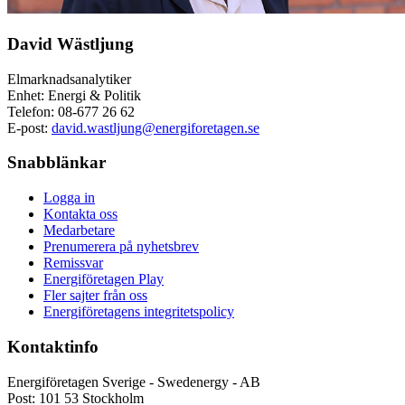
David Wästljung
Elmarknadsanalytiker
Enhet: Energi & Politik
Telefon:
08-677 26 62
E-post:
david.wastljung@energiforetagen.se
Snabblänkar
Logga in
Kontakta oss
Medarbetare
Prenumerera på nyhetsbrev
Remissvar
Energiföretagen Play
Fler sajter från oss
Energiföretagens integritetspolicy
Kontaktinfo
Energiföretagen Sverige - Swedenergy - AB
Post: 101 53 Stockholm