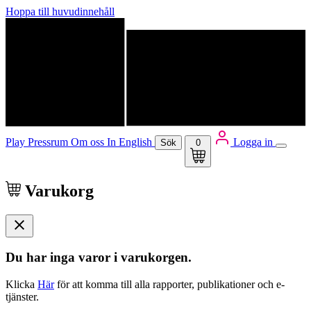
Hoppa till huvudinnehåll
Play
Pressrum
Om oss
In English
Logga in
Sök
0
Varukorg
Du har inga varor i varukorgen.
Klicka
Här
för att komma till alla rapporter, publikationer och e-
tjänster.