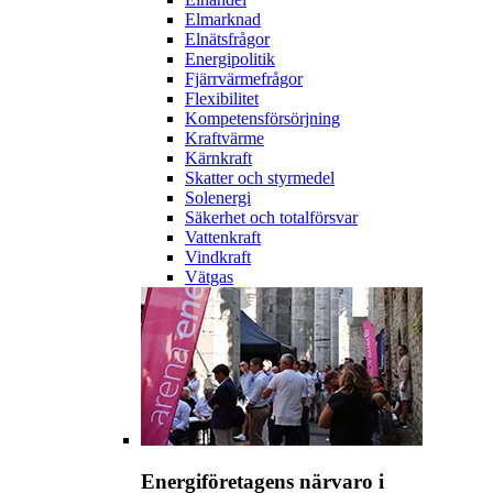
Elmarknad
Elnätsfrågor
Energipolitik
Fjärrvärmefrågor
Flexibilitet
Kompetensförsörjning
Kraftvärme
Kärnkraft
Skatter och styrmedel
Solenergi
Säkerhet och totalförsvar
Vattenkraft
Vindkraft
Vätgas
Energiföretagens närvaro i