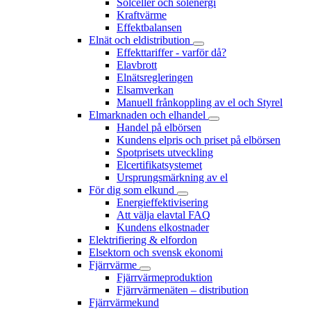
Solceller och solenergi
Kraftvärme
Effektbalansen
Elnät och eldistribution
Effekttariffer - varför då?
Elavbrott
Elnätsregleringen
Elsamverkan
Manuell frånkoppling av el och Styrel
Elmarknaden och elhandel
Handel på elbörsen
Kundens elpris och priset på elbörsen
Spotprisets utveckling
Elcertifikatsystemet
Ursprungsmärkning av el
För dig som elkund
Energieffektivisering
Att välja elavtal FAQ
Kundens elkostnader
Elektrifiering & elfordon
Elsektorn och svensk ekonomi
Fjärrvärme
Fjärrvärmeproduktion
Fjärrvärmenäten – distribution
Fjärrvärmekund