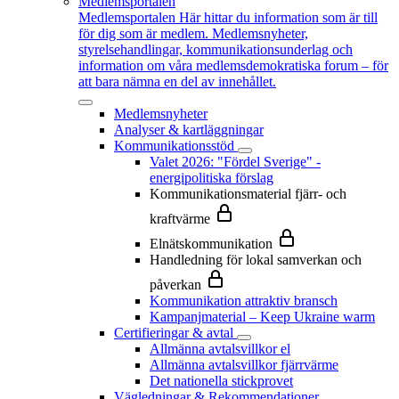
Medlemsportalen
Medlemsportalen
Här hittar du information som är till
för dig som är medlem. Medlemsnyheter,
styrelsehandlingar, kommunikationsunderlag och
information om våra medlemsdemokratiska forum – för
att bara nämna en del av innehållet.
Medlemsnyheter
Analyser & kartläggningar
Kommunikationsstöd
Valet 2026: "Fördel Sverige" -
energipolitiska förslag
Kommunikationsmaterial fjärr- och
kraftvärme
Elnätskommunikation
Handledning för lokal samverkan och
påverkan
Kommunikation attraktiv bransch
Kampanjmaterial – Keep Ukraine warm
Certifieringar & avtal
Allmänna avtalsvillkor el
Allmänna avtalsvillkor fjärrvärme
Det nationella stickprovet
Vägledningar & Rekommendationer