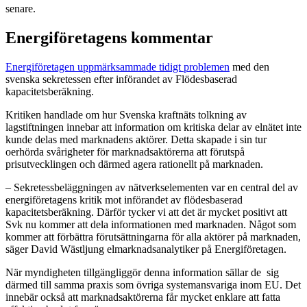
senare.
Energiföretagens kommentar
Energiföretagen uppmärksammade tidigt problemen
med den
svenska sekretessen efter införandet av Flödesbaserad
kapacitetsberäkning.
Kritiken handlade om hur Svenska kraftnäts tolkning av
lagstiftningen innebar att information om kritiska delar av elnätet inte
kunde delas med marknadens aktörer. Detta skapade i sin tur
oerhörda svårigheter för marknadsaktörerna att förutspå
prisutvecklingen och därmed agera rationellt på marknaden.
– Sekretessbeläggningen av nätverkselementen var en central del av
energiföretagens kritik mot införandet av flödesbaserad
kapacitetsberäkning. Därför tycker vi att det är mycket positivt att
Svk nu kommer att dela informationen med marknaden. Något som
kommer att förbättra förutsättningarna för alla aktörer på marknaden,
säger David Wästljung elmarknadsanalytiker på Energiföretagen.
När myndigheten tillgängliggör denna information sällar de sig
därmed till samma praxis som övriga systemansvariga inom EU. Det
innebär också att marknadsaktörerna får mycket enklare att fatta