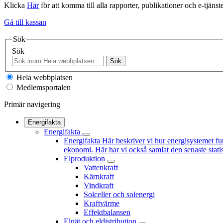
Klicka
Här
för att komma till alla rapporter, publikationer och e-tjänste
Gå till kassan
Sök
Sök
Sök
Hela webbplatsen
Medlemsportalen
Primär navigering
Energifakta
Energifakta
Energifakta
Här beskriver vi hur energisystemet fu
ekonomi. Här har vi också samlat den senaste statis
Elproduktion
Vattenkraft
Kärnkraft
Vindkraft
Solceller och solenergi
Kraftvärme
Effektbalansen
Elnät och eldistribution