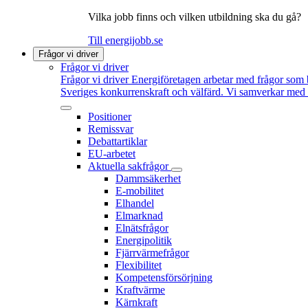
Vilka jobb finns och vilken utbildning ska du gå?
Till energijobb.se
Frågor vi driver
Frågor vi driver
Frågor vi driver
Energiföretagen arbetar med frågor som b
Sveriges konkurrenskraft och välfärd. Vi samverkar med po
Positioner
Remissvar
Debattartiklar
EU-arbetet
Aktuella sakfrågor
Dammsäkerhet
E-mobilitet
Elhandel
Elmarknad
Elnätsfrågor
Energipolitik
Fjärrvärmefrågor
Flexibilitet
Kompetensförsörjning
Kraftvärme
Kärnkraft