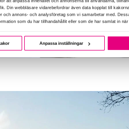
ör att anpassa innehållet och annonserna till användarna, tillhand
ik. Din webbläsare vidarebefordrar även data kopplat till kakorn
dier och annons- och analysföretag som vi samarbetar med. Dessa
mation som du har tillhandahållit eller som de har samlat in när
kakor
Anpassa inställningar