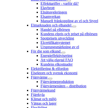
Effekttariffer - varför då?
Elavbrott
Elnätsregleringen
Elsamverkan
Manuell frånkoppling av el och Styrel
Elmarknaden och elhandel
Handel på elbörsen
Kundens elpris och priset på elbörsen
Spotprisets utveckling
Elcertifikatsystemet
Ursprungsmärkning av el
För dig som elkund
Energieffektivisering
Att välja elavtal FAQ
Kundens elkostnader
Elektrifiering & elfordon
Elsektorn och svensk ekonomi
Fjärrvärme
Fjärrvärmeproduktion
Fjärrvärmenäten – distribution
Fjärrvärmekund
Fjärrkyla
Klimat och miljö
Vätgas och lager
Flexibilitet