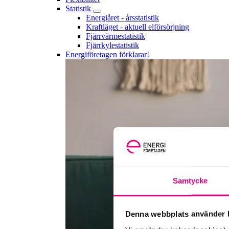
Statistik
Energiåret - årsstatistik
Kraftläget - aktuell elförsörjning
Fjärrvärmestatistik
Fjärrkylestatistik
Energiföretagen förklarar!
Samtycke
Denna webbplats använder k