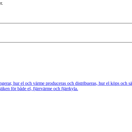
r.
ngerar, hur el och värme produceras och distribueras, hur el köps och s
tiken för både el, fjärrvärme och fjärrkyla.