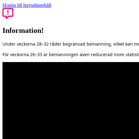
Hoppa till huvudinnehåll
Information!
Under veckorna 28–32 råder begränsad bemanning, vilket kan med
För veckorna 26–33 är bemanningen även reducerad inom statisti