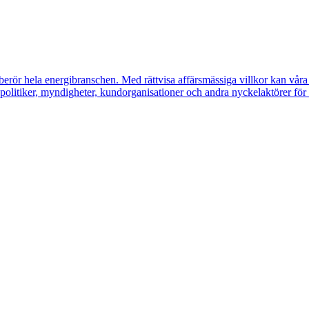
erör hela energibranschen. Med rättvisa affärsmässiga villkor kan våra m
litiker, myndigheter, kundorganisationer och andra nyckelaktörer för a