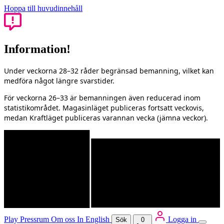
Hoppa till huvudinnehåll
Information!
Under veckorna 28–32 råder begränsad bemanning, vilket kan
medföra något längre svarstider.
För veckorna 26–33 är bemanningen även reducerad inom
statistikområdet. Magasinläget publiceras fortsatt veckovis,
medan Kraftläget publiceras varannan vecka (jämna veckor).
Play
Pressrum
Om oss
In English
Logga in
Sök
0