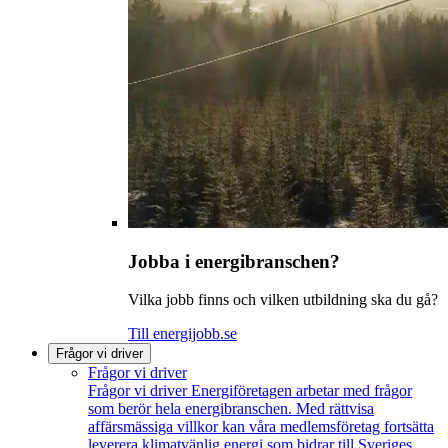
Jobba i energibranschen?
Vilka jobb finns och vilken utbildning ska du gå?
Till energijobb.se
Frågor vi driver
Frågor vi driver
Frågor vi driver
Energiföretagen arbetar med frågor
som berör hela energibranschen. Med rättvisa
affärsmässiga villkor kan våra medlemsföretag fortsätta
leverera klimatvänlig energi som bidrar till Sveriges