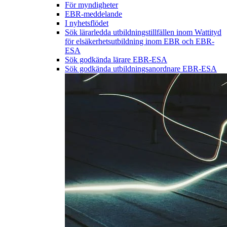
För myndigheter
EBR-meddelande
I nyhetsflödet
Sök lärarledda utbildningstillfällen inom Wattityd
för elsäkerhetsutbildning inom EBR och EBR-
ESA
Sök godkända lärare EBR-ESA
Sök godkända utbildningsanordnare EBR-ESA