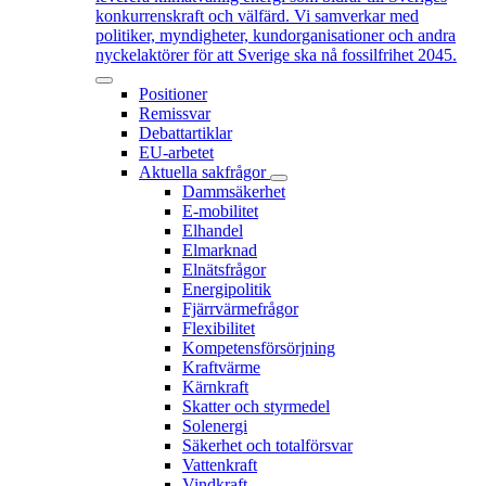
konkurrenskraft och välfärd. Vi samverkar med
politiker, myndigheter, kundorganisationer och andra
nyckelaktörer för att Sverige ska nå fossilfrihet 2045.
Positioner
Remissvar
Debattartiklar
EU-arbetet
Aktuella sakfrågor
Dammsäkerhet
E-mobilitet
Elhandel
Elmarknad
Elnätsfrågor
Energipolitik
Fjärrvärmefrågor
Flexibilitet
Kompetensförsörjning
Kraftvärme
Kärnkraft
Skatter och styrmedel
Solenergi
Säkerhet och totalförsvar
Vattenkraft
Vindkraft