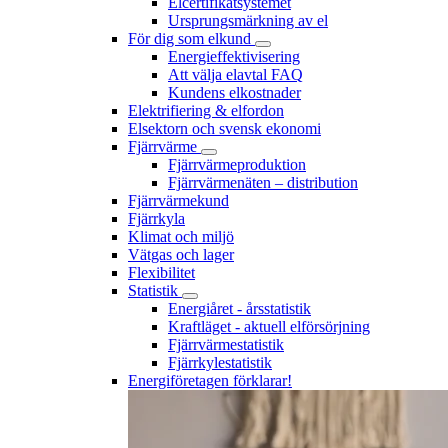
Elcertifikatsystemet
Ursprungsmärkning av el
För dig som elkund
Energieffektivisering
Att välja elavtal FAQ
Kundens elkostnader
Elektrifiering & elfordon
Elsektorn och svensk ekonomi
Fjärrvärme
Fjärrvärmeproduktion
Fjärrvärmenäten – distribution
Fjärrvärmekund
Fjärrkyla
Klimat och miljö
Vätgas och lager
Flexibilitet
Statistik
Energiåret - årsstatistik
Kraftläget - aktuell elförsörjning
Fjärrvärmestatistik
Fjärrkylestatistik
Energiföretagen förklarar!