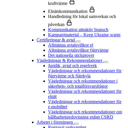
kraftvärme
Elnätskommunikation
Handledning för lokal samverkan och
påverkan
Kommunikation attraktiv bransch
Kampanjmaterial – Keep Ukraine warm
Certifieringar & avtal
Allmänna avtalsvillkor el
Allmänna avtalsvillkor fjärrvärme
Det nationella stickprovet
Vägledningar & Rekommendationer
Juridik, avtal och regelverk
Vägledningar och rekommendationer för
fjärrvärme och fjärrkyla
Vägledningar och rekommendationer i
säkerhets- och totalförsvarsfrågor
Vägledningar och rekommendationer för
elnät
Vägledningar och rekommendationer för
e-mobilitet
Vägledningar och rekommendationer om
hållbarhetsredovisning enligt CSRD
Arbetet i föreningen
Regional verksamhet