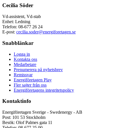
Cecilia Söder
Vd-assistent, Vd-stab
Enhet: Ledning
Telefon:
08-677 26 24
E-post:
cecilia.soder@energiforetagen.se
Snabblänkar
Logga in
Kontakta oss
Medarbetare
Prenumerera på nyhetsbrev
Remissvar
Energiföretagen Play
Fler sajter från oss
Energiföretagens integritetspolicy
Kontaktinfo
Energiföretagen Sverige - Swedenergy - AB
Post: 101 53 Stockholm
Besök: Olof Palmes gata 11
Telefon: 08-677 25 00