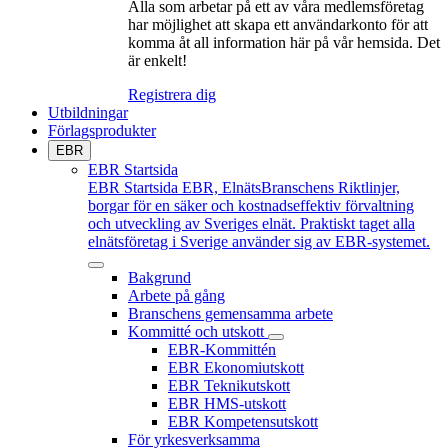
Alla som arbetar på ett av våra medlemsföretag
har möjlighet att skapa ett användarkonto för att
komma åt all information här på vår hemsida. Det
är enkelt!
Registrera dig
Utbildningar
Förlagsprodukter
EBR
EBR Startsida
EBR Startsida
EBR, ElnätsBranschens Riktlinjer,
borgar för en säker och kostnadseffektiv förvaltning
och utveckling av Sveriges elnät. Praktiskt taget alla
elnätsföretag i Sverige använder sig av EBR-systemet.
Bakgrund
Arbete på gång
Branschens gemensamma arbete
Kommitté och utskott
EBR-Kommittén
EBR Ekonomiutskott
EBR Teknikutskott
EBR HMS-utskott
EBR Kompetensutskott
För yrkesverksamma