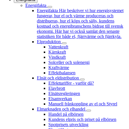
Energifakta
Energifakta
Här beskriver vi hur energisystemet
fungerar, hur el och värme produceras och
distribueras, hur el köps och säljs, kundens
kostnad och energibranschens bidrag till svensk
ekonomi. Här har vi också samlat den senaste
statistiken för både el, fjärrvärme och fjärrkyla.
Elproduktion
Vattenkraft
Kärnkraft
Vindkraft
Solceller och solenergi
Kraftvärme
Effektbalansen
Elnät och eldistribution
Effekttariffer - varför då?
Elavbrott
Elnätsregleringen
Elsamverkan
Manuell frånkoppling av el och Styrel
Elmarknaden och elhandel
Handel på elbörsen
Kundens elpris och priset på elbörsen
Spotprisets utveckling