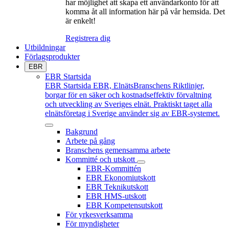
har möjlighet att skapa ett användarkonto för att
komma åt all information här på vår hemsida. Det
är enkelt!
Registrera dig
Utbildningar
Förlagsprodukter
EBR
EBR Startsida
EBR Startsida
EBR, ElnätsBranschens Riktlinjer,
borgar för en säker och kostnadseffektiv förvaltning
och utveckling av Sveriges elnät. Praktiskt taget alla
elnätsföretag i Sverige använder sig av EBR-systemet.
Bakgrund
Arbete på gång
Branschens gemensamma arbete
Kommitté och utskott
EBR-Kommittén
EBR Ekonomiutskott
EBR Teknikutskott
EBR HMS-utskott
EBR Kompetensutskott
För yrkesverksamma
För myndigheter