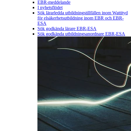
EBR-meddelande
I nyhetsflödet
Sök lärarledda utbildningstillfällen inom Wattityd
för elsäkerhetsutbildning inom EBR och EBR-
ESA
Sök godkända lärare EBR-ESA
Sök godkända utbildningsanordnare EBR-ESA