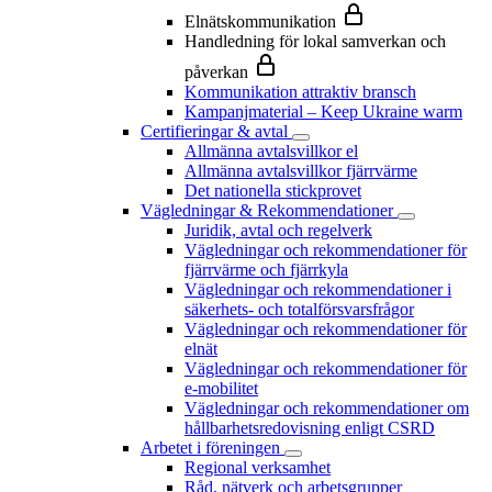
Elnätskommunikation
Handledning för lokal samverkan och
påverkan
Kommunikation attraktiv bransch
Kampanjmaterial – Keep Ukraine warm
Certifieringar & avtal
Allmänna avtalsvillkor el
Allmänna avtalsvillkor fjärrvärme
Det nationella stickprovet
Vägledningar & Rekommendationer
Juridik, avtal och regelverk
Vägledningar och rekommendationer för
fjärrvärme och fjärrkyla
Vägledningar och rekommendationer i
säkerhets- och totalförsvarsfrågor
Vägledningar och rekommendationer för
elnät
Vägledningar och rekommendationer för
e-mobilitet
Vägledningar och rekommendationer om
hållbarhetsredovisning enligt CSRD
Arbetet i föreningen
Regional verksamhet
Råd, nätverk och arbetsgrupper