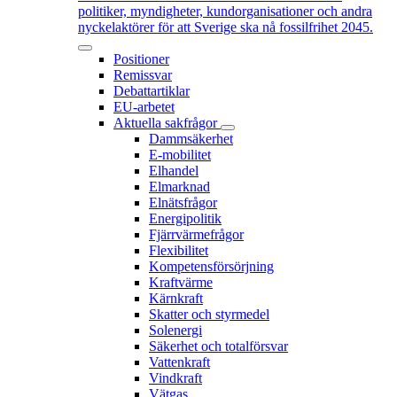
politiker, myndigheter, kundorganisationer och andra
nyckelaktörer för att Sverige ska nå fossilfrihet 2045.
Positioner
Remissvar
Debattartiklar
EU-arbetet
Aktuella sakfrågor
Dammsäkerhet
E-mobilitet
Elhandel
Elmarknad
Elnätsfrågor
Energipolitik
Fjärrvärmefrågor
Flexibilitet
Kompetensförsörjning
Kraftvärme
Kärnkraft
Skatter och styrmedel
Solenergi
Säkerhet och totalförsvar
Vattenkraft
Vindkraft
Vätgas