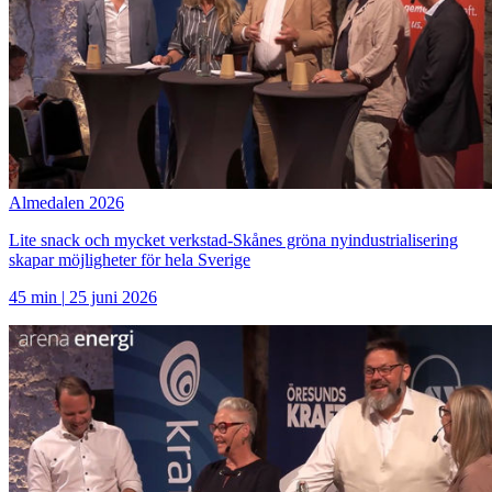
Almedalen 2026
Lite snack och mycket verkstad-Skånes gröna nyindustrialisering
skapar möjligheter för hela Sverige
45 min
|
25 juni 2026