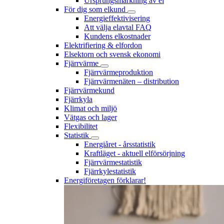
Ursprungsmärkning av el
För dig som elkund
Energieffektivisering
Att välja elavtal FAQ
Kundens elkostnader
Elektrifiering & elfordon
Elsektorn och svensk ekonomi
Fjärrvärme
Fjärrvärmeproduktion
Fjärrvärmenäten – distribution
Fjärrvärmekund
Fjärrkyla
Klimat och miljö
Vätgas och lager
Flexibilitet
Statistik
Energiåret - årsstatistik
Kraftläget - aktuell elförsörjning
Fjärrvärmestatistik
Fjärrkylestatistik
Energiföretagen förklarar!