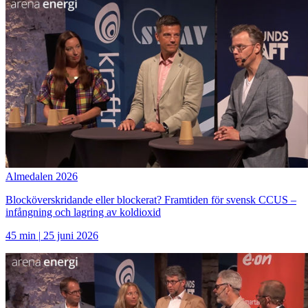
Almedalen 2026
Blocköverskridande eller blockerat? Framtiden för svensk CCUS –
infångning och lagring av koldioxid
45 min
|
25 juni 2026