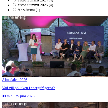
Ystad Summit 2024
(4)
Ystad Summit 2025
(4)
Årsstämma
(1)
Almedalen 2026
Vad vill politiken i energifrågorna?
90 min
|
25 juni 2026