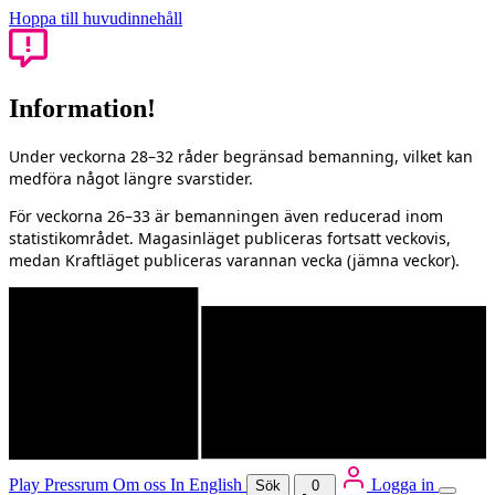
Hoppa till huvudinnehåll
Information!
Under veckorna 28–32 råder begränsad bemanning, vilket kan
medföra något längre svarstider.
För veckorna 26–33 är bemanningen även reducerad inom
statistikområdet. Magasinläget publiceras fortsatt veckovis,
medan Kraftläget publiceras varannan vecka (jämna veckor).
Play
Pressrum
Om oss
In English
Logga in
Sök
0