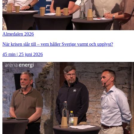
Almedalen 2026
När krisen slår till – vem håller Sverige varmt och upplyst?
45 min
|
25 juni 2026