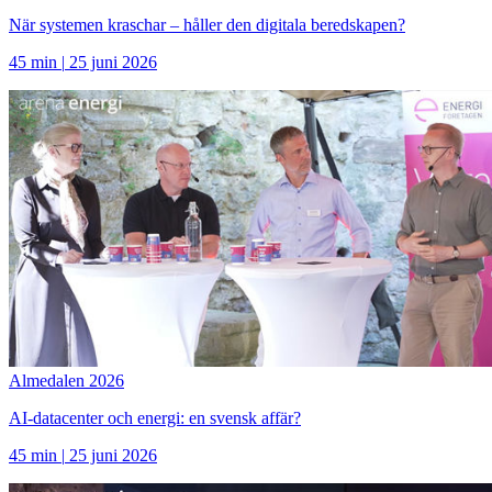
När systemen kraschar – håller den digitala beredskapen?
45 min
|
25 juni 2026
Almedalen 2026
AI-datacenter och energi: en svensk affär?
45 min
|
25 juni 2026