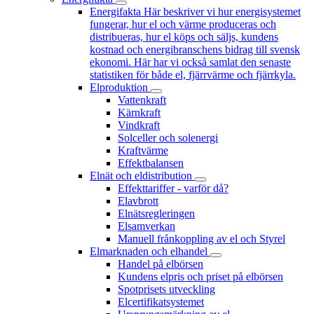
Energifakta
Här beskriver vi hur energisystemet
fungerar, hur el och värme produceras och
distribueras, hur el köps och säljs, kundens
kostnad och energibranschens bidrag till svensk
ekonomi. Här har vi också samlat den senaste
statistiken för både el, fjärrvärme och fjärrkyla.
Elproduktion
Vattenkraft
Kärnkraft
Vindkraft
Solceller och solenergi
Kraftvärme
Effektbalansen
Elnät och eldistribution
Effekttariffer - varför då?
Elavbrott
Elnätsregleringen
Elsamverkan
Manuell frånkoppling av el och Styrel
Elmarknaden och elhandel
Handel på elbörsen
Kundens elpris och priset på elbörsen
Spotprisets utveckling
Elcertifikatsystemet