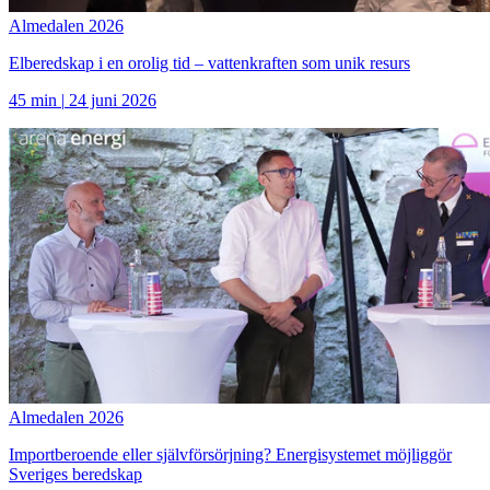
Almedalen 2026
Elberedskap i en orolig tid – vattenkraften som unik resurs
45 min
|
24 juni 2026
Almedalen 2026
Importberoende eller självförsörjning? Energisystemet möjliggör
Sveriges beredskap