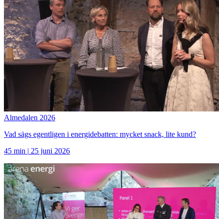
Almedalen 2026
Vad sägs egentligen i energidebatten: mycket snack, lite kund?
45 min
|
25 juni 2026