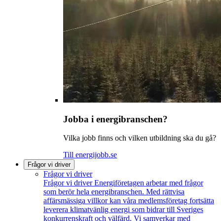
Jobba i energibranschen?
Vilka jobb finns och vilken utbildning ska du gå?
Till energijobb.se
Frågor vi driver
Frågor vi driver
Frågor vi driver
Energiföretagen arbetar med frågor
som berör hela energibranschen. Med rättvisa
affärsmässiga villkor kan våra medlemsföretag fortsätta
leverera klimatvänlig energi som bidrar till Sveriges
konkurrenskraft och välfärd. Vi samverkar med