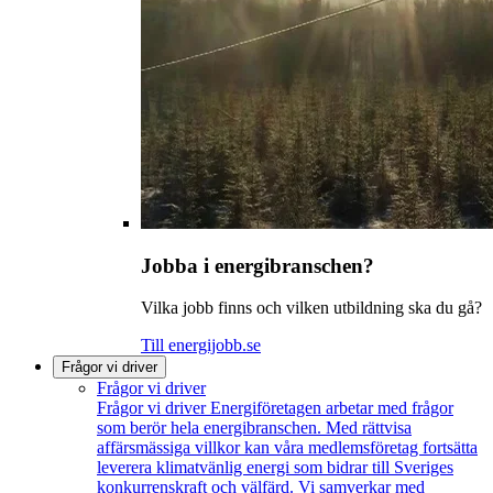
Jobba i energibranschen?
Vilka jobb finns och vilken utbildning ska du gå?
Till energijobb.se
Frågor vi driver
Frågor vi driver
Frågor vi driver
Energiföretagen arbetar med frågor
som berör hela energibranschen. Med rättvisa
affärsmässiga villkor kan våra medlemsföretag fortsätta
leverera klimatvänlig energi som bidrar till Sveriges
konkurrenskraft och välfärd. Vi samverkar med