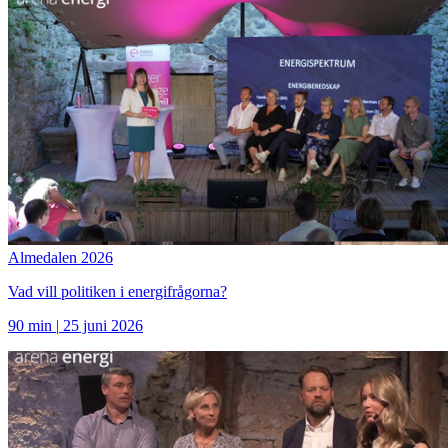
Almedalen 2026
Vad vill politiken i energifrågorna?
90 min
|
25 juni 2026