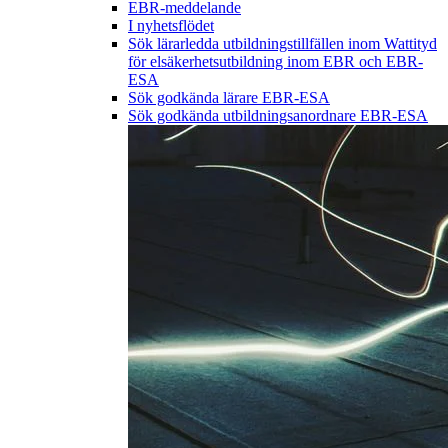
EBR-meddelande
I nyhetsflödet
Sök lärarledda utbildningstillfällen inom Wattityd
för elsäkerhetsutbildning inom EBR och EBR-
ESA
Sök godkända lärare EBR-ESA
Sök godkända utbildningsanordnare EBR-ESA