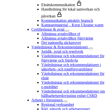
Elnätskommunikation
Handledning för lokal samverkan och
påverkan
Kommunikation attraktiv bransch
Kampanjmaterial – Keep Ukraine warm
Certifieringar & avtal
Allmänna avtalsvillkor el
Allmänna avtalsvillkor fjärrvärme
Det nationella stickprovet
Vägledningar & Rekommendationer
Juridik, avtal och regelverk
Vägledningar och rekommendationer för
fjärrvärme och fjärrkyla
Vägledningar och rekommendationer i
säkerhets- och totalförsvarsfrågor
Vägledningar och rekommendationer för
elnät
Vägledningar och rekommendationer för
e-mobilitet
Vägledningar och rekommendationer om
hållbarhetsredovisning enligt CSRD
Arbetet i föreningen
Regional verksamhet
Råd, nätverk och arbetsgrupper