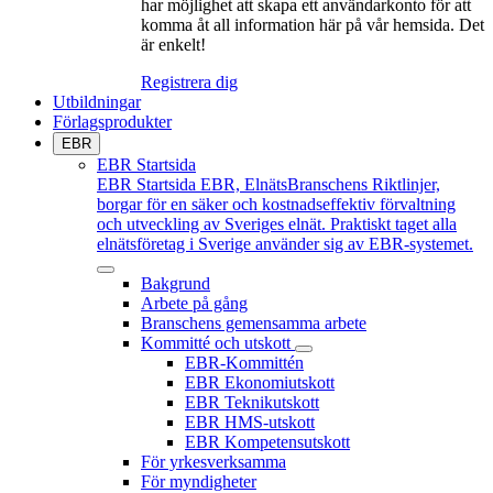
har möjlighet att skapa ett användarkonto för att
komma åt all information här på vår hemsida. Det
är enkelt!
Registrera dig
Utbildningar
Förlagsprodukter
EBR
EBR Startsida
EBR Startsida
EBR, ElnätsBranschens Riktlinjer,
borgar för en säker och kostnadseffektiv förvaltning
och utveckling av Sveriges elnät. Praktiskt taget alla
elnätsföretag i Sverige använder sig av EBR-systemet.
Bakgrund
Arbete på gång
Branschens gemensamma arbete
Kommitté och utskott
EBR-Kommittén
EBR Ekonomiutskott
EBR Teknikutskott
EBR HMS-utskott
EBR Kompetensutskott
För yrkesverksamma
För myndigheter