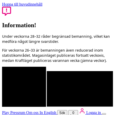
Hoppa till huvudinnehåll
Information!
Under veckorna 28–32 råder begränsad bemanning, vilket kan
medföra något längre svarstider.
För veckorna 26–33 är bemanningen även reducerad inom
statistikområdet. Magasinläget publiceras fortsatt veckovis,
medan Kraftläget publiceras varannan vecka (jämna veckor).
Play
Pressrum
Om oss
In English
Logga in
Sök
0