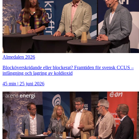
Almedalen 2026
Blocköverskridande eller blockerat? Framtiden för svensk CCUS –
infångning och lagring av koldioxid
45 min
|
25 juni 2026