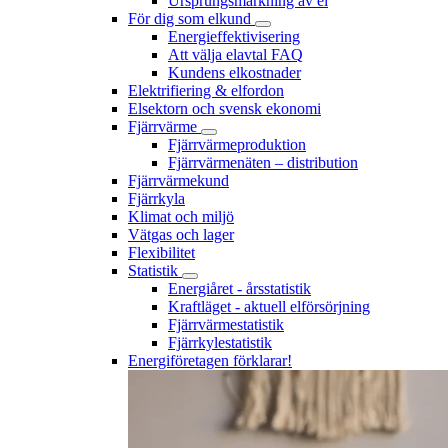
Ursprungsmärkning av el
För dig som elkund
Energieffektivisering
Att välja elavtal FAQ
Kundens elkostnader
Elektrifiering & elfordon
Elsektorn och svensk ekonomi
Fjärrvärme
Fjärrvärmeproduktion
Fjärrvärmenäten – distribution
Fjärrvärmekund
Fjärrkyla
Klimat och miljö
Vätgas och lager
Flexibilitet
Statistik
Energiåret - årsstatistik
Kraftläget - aktuell elförsörjning
Fjärrvärmestatistik
Fjärrkylestatistik
Energiföretagen förklarar!