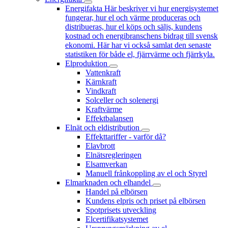
Energifakta
Här beskriver vi hur energisystemet
fungerar, hur el och värme produceras och
distribueras, hur el köps och säljs, kundens
kostnad och energibranschens bidrag till svensk
ekonomi. Här har vi också samlat den senaste
statistiken för både el, fjärrvärme och fjärrkyla.
Elproduktion
Vattenkraft
Kärnkraft
Vindkraft
Solceller och solenergi
Kraftvärme
Effektbalansen
Elnät och eldistribution
Effekttariffer - varför då?
Elavbrott
Elnätsregleringen
Elsamverkan
Manuell frånkoppling av el och Styrel
Elmarknaden och elhandel
Handel på elbörsen
Kundens elpris och priset på elbörsen
Spotprisets utveckling
Elcertifikatsystemet