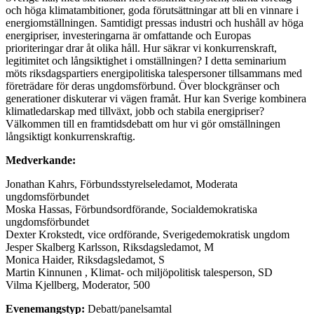
och höga klimatambitioner, goda förutsättningar att bli en vinnare i
energiomställningen. Samtidigt pressas industri och hushåll av höga
energipriser, investeringarna är omfattande och Europas
prioriteringar drar åt olika håll. Hur säkrar vi konkurrenskraft,
legitimitet och långsiktighet i omställningen? I detta seminarium
möts riksdagspartiers energipolitiska talespersoner tillsammans med
företrädare för deras ungdomsförbund. Över blockgränser och
generationer diskuterar vi vägen framåt. Hur kan Sverige kombinera
klimatledarskap med tillväxt, jobb och stabila energipriser?
Välkommen till en framtidsdebatt om hur vi gör omställningen
långsiktigt konkurrenskraftig.
Medverkande:
Jonathan Kahrs, Förbundsstyrelseledamot, Moderata
ungdomsförbundet
Moska Hassas, Förbundsordförande, Socialdemokratiska
ungdomsförbundet
Dexter
Krokstedt
, v
ice ordförande
, Sverigedemokratisk ungdom
Jesper Skalberg Karlsson, Riksdagsledamot, M
Monica Haider, Riksdagsledamot, S
Martin Kinnunen , Klimat- och miljöpolitisk talesperson, SD
Vilma Kjellberg, Moderator, 500
Evenemangstyp:
Debatt/panelsamtal