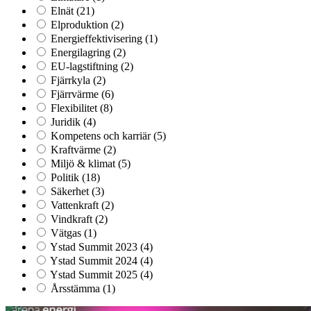
Elnät
(21)
Elproduktion
(2)
Energieffektivisering
(1)
Energilagring
(2)
EU-lagstiftning
(2)
Fjärrkyla
(2)
Fjärrvärme
(6)
Flexibilitet
(8)
Juridik
(4)
Kompetens och karriär
(5)
Kraftvärme
(2)
Miljö & klimat
(5)
Politik
(18)
Säkerhet
(3)
Vattenkraft
(2)
Vindkraft
(2)
Vätgas
(1)
Ystad Summit 2023
(4)
Ystad Summit 2024
(4)
Ystad Summit 2025
(4)
Årsstämma
(1)