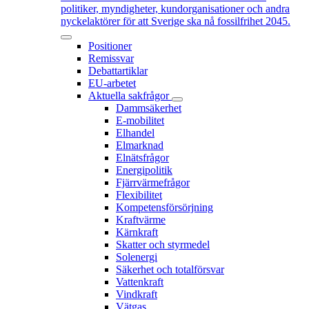
politiker, myndigheter, kundorganisationer och andra
nyckelaktörer för att Sverige ska nå fossilfrihet 2045.
Positioner
Remissvar
Debattartiklar
EU-arbetet
Aktuella sakfrågor
Dammsäkerhet
E-mobilitet
Elhandel
Elmarknad
Elnätsfrågor
Energipolitik
Fjärrvärmefrågor
Flexibilitet
Kompetensförsörjning
Kraftvärme
Kärnkraft
Skatter och styrmedel
Solenergi
Säkerhet och totalförsvar
Vattenkraft
Vindkraft
Vätgas