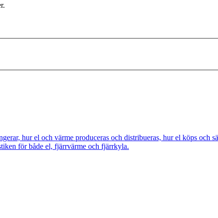
r.
ngerar, hur el och värme produceras och distribueras, hur el köps och s
tiken för både el, fjärrvärme och fjärrkyla.