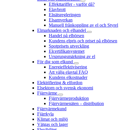
Effekttariffer - varför då?
Elavbrott
Elnätsregleringen
Elsamverkan
Manuell frånkoppling av el och Styrel
Elmarknaden och elhandel
Handel på elbörsen
Kundens elpris och priset på elbörsen
Spotprisets utveckling
Elcertifikatsystemet
Ursprungsmärkning av el
För dig som elkund
Energieffektivisering
Att välja elavtal FAQ
Kundens elkostnader
Elektrifiering & elfordon
Elsektorn och svensk ekonomi
Fjärrvärme
Fjärrvärmeproduktion
Fjärrvärmenäten – distribution
Fjärrvärmekund
Fjärrkyla
Klimat och miljö
Vätgas och lager
Flexibilitet