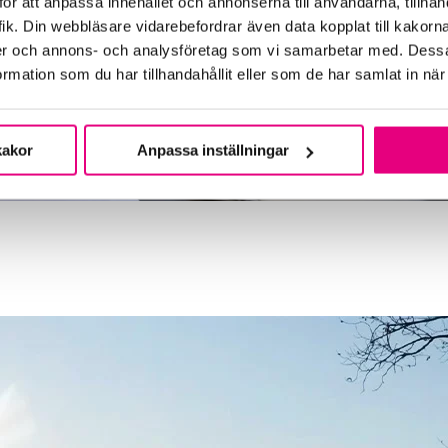
ör att anpassa innehållet och annonserna till användarna, tillhand
ik. Din webbläsare vidarebefordrar även data kopplat till kakorn
dier och annons- och analysföretag som vi samarbetar med. Dessa
mation som du har tillhandahållit eller som de har samlat in när
kakor
Anpassa inställningar