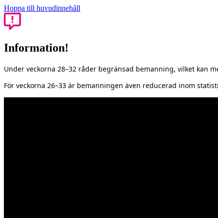
Hoppa till huvudinnehåll
Information!
Under veckorna 28–32 råder begränsad bemanning, vilket kan med
För veckorna 26–33 är bemanningen även reducerad inom statisti