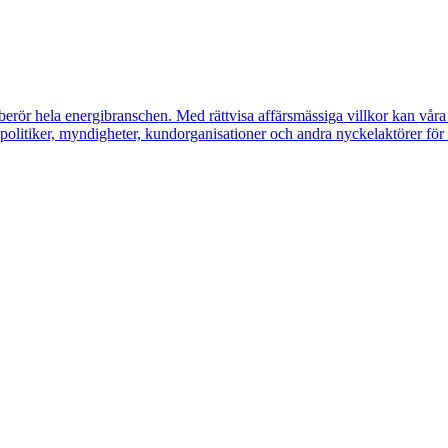
erör hela energibranschen. Med rättvisa affärsmässiga villkor kan våra m
litiker, myndigheter, kundorganisationer och andra nyckelaktörer för a