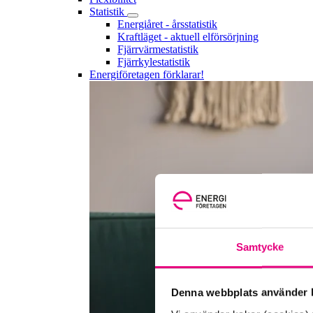
Statistik
Energiåret - årsstatistik
Kraftläget - aktuell elförsörjning
Fjärrvärmestatistik
Fjärrkylestatistik
Energiföretagen förklarar!
Samtycke
Denna webbplats använder k