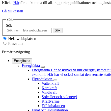
Klicka
Här
för att komma till alla rapporter, publikationer och e-tjänste
Gå till kassan
Sök
Sök
Sök
Hela webbplatsen
Pressrum
Primär navigering
Energifakta
Energifakta
Energifakta
Här beskriver vi hur energisystemet fu
ekonomi. Här har vi också samlat den senaste statis
Elproduktion
Vattenkraft
Kärnkraft
Vindkraft
Solceller och solenergi
Kraftvärme
Effektbalansen
Elnät och eldistribution