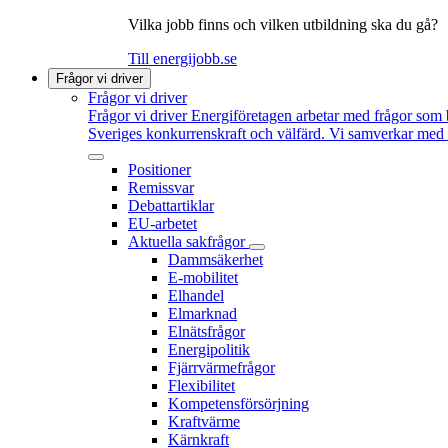
Vilka jobb finns och vilken utbildning ska du gå?
Till energijobb.se
Frågor vi driver
Frågor vi driver
Frågor vi driver
Energiföretagen arbetar med frågor som b
Sveriges konkurrenskraft och välfärd. Vi samverkar med po
Positioner
Remissvar
Debattartiklar
EU-arbetet
Aktuella sakfrågor
Dammsäkerhet
E-mobilitet
Elhandel
Elmarknad
Elnätsfrågor
Energipolitik
Fjärrvärmefrågor
Flexibilitet
Kompetensförsörjning
Kraftvärme
Kärnkraft