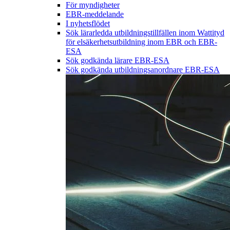
För myndigheter
EBR-meddelande
I nyhetsflödet
Sök lärarledda utbildningstillfällen inom Wattityd
för elsäkerhetsutbildning inom EBR och EBR-
ESA
Sök godkända lärare EBR-ESA
Sök godkända utbildningsanordnare EBR-ESA