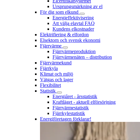
Elcertifikatsystemet
Ursprungsmärkning av el
För dig som elkund
Energieffektivisering
Att välja elavtal FAQ
Kundens elkostnader
Elektrifiering & elfordon
Elsektorn och svensk ekonomi
Fjärrvärme
Fjärrvärmeproduktion
Fjärrvärmenäten – distribution
Fjärrvärmekund
Fjärrkyla
Klimat och miljö
Vätgas och lager
Flexibilitet
Statistik
Energiåret - årsstatistik
Kraftläget - aktuell elförsörjning
Fjärrvärmestatistik
Fjärrkylestatistik
Energiföretagen förklarar!