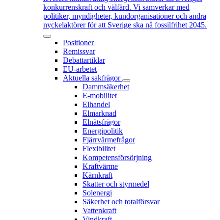
konkurrenskraft och välfärd. Vi samverkar med
politiker, myndigheter, kundorganisationer och andra
nyckelaktörer för att Sverige ska nå fossilfrihet 2045.
Positioner
Remissvar
Debattartiklar
EU-arbetet
Aktuella sakfrågor
Dammsäkerhet
E-mobilitet
Elhandel
Elmarknad
Elnätsfrågor
Energipolitik
Fjärrvärmefrågor
Flexibilitet
Kompetensförsörjning
Kraftvärme
Kärnkraft
Skatter och styrmedel
Solenergi
Säkerhet och totalförsvar
Vattenkraft
Vindkraft