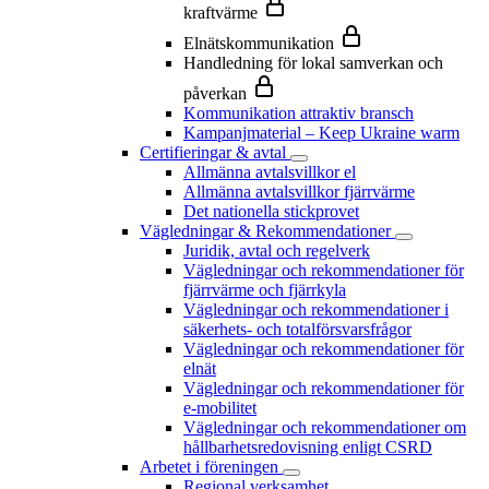
kraftvärme
Elnätskommunikation
Handledning för lokal samverkan och
påverkan
Kommunikation attraktiv bransch
Kampanjmaterial – Keep Ukraine warm
Certifieringar & avtal
Allmänna avtalsvillkor el
Allmänna avtalsvillkor fjärrvärme
Det nationella stickprovet
Vägledningar & Rekommendationer
Juridik, avtal och regelverk
Vägledningar och rekommendationer för
fjärrvärme och fjärrkyla
Vägledningar och rekommendationer i
säkerhets- och totalförsvarsfrågor
Vägledningar och rekommendationer för
elnät
Vägledningar och rekommendationer för
e-mobilitet
Vägledningar och rekommendationer om
hållbarhetsredovisning enligt CSRD
Arbetet i föreningen
Regional verksamhet