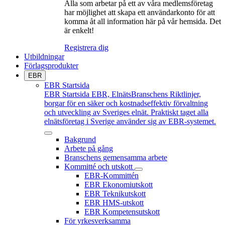
Alla som arbetar på ett av våra medlemsföretag
har möjlighet att skapa ett användarkonto för att
komma åt all information här på vår hemsida. Det
är enkelt!
Registrera dig
Utbildningar
Förlagsprodukter
EBR
EBR Startsida
EBR Startsida
EBR, ElnätsBranschens Riktlinjer,
borgar för en säker och kostnadseffektiv förvaltning
och utveckling av Sveriges elnät. Praktiskt taget alla
elnätsföretag i Sverige använder sig av EBR-systemet.
Bakgrund
Arbete på gång
Branschens gemensamma arbete
Kommitté och utskott
EBR-Kommittén
EBR Ekonomiutskott
EBR Teknikutskott
EBR HMS-utskott
EBR Kompetensutskott
För yrkesverksamma