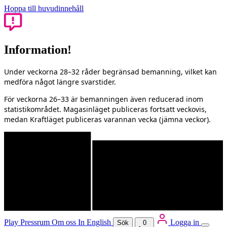
Hoppa till huvudinnehåll
Information!
Under veckorna 28–32 råder begränsad bemanning, vilket kan
medföra något längre svarstider.
För veckorna 26–33 är bemanningen även reducerad inom
statistikområdet. Magasinläget publiceras fortsatt veckovis,
medan Kraftläget publiceras varannan vecka (jämna veckor).
Play
Pressrum
Om oss
In English
Logga in
Sök
0