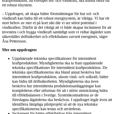
kraftproduktion, till exempel sol- och vindkraft, ska kunna bidra till
ett robust elsystem.
– Uppdragen, att skapa bättre förutsättningar för hur sol- och
vindkraft kan bidra till ett robust energisystem, är viktiga. Vi har ett
stort behov av mer el på kort sikt där vi ser störst potential i
vindkraften. Därför är det viktigt att vi både skapar incitament för att
investera i och bygga vindkraft samtidigt som vi vidtar åtgärder som
säkerställer driftsäkerhet och effektbalans oavsett energimix, säger
Åsa Pettersson.
Mer om uppdragen:
Uppdaterade tekniska specifikationer för intermittent
kraftproduktion: Myndigheterna ska ta fram uppdaterade
tekniska specifikationer för intermittent kraftproduktion. De
tekniska specifikationerna ska bland annat beskriva hur
intermittent kraftproduktion, såsom vind- och solkraft, bättre
kan bidra till driftsäkerheten. Myndigheterna ska även
beskriva hur intermittenta produktionsanläggningar kan
kompletteras eller utformas för att i större utsträckning bidra
till effektbalansen i Sverige. Systemkostnaderna av de
föreslagna åtgärderna ska beskrivas. I uppdraget ingår även att
identifiera lämpliga pilotprojekt så att de nya tekniska
specifikationerna kan testas och utvärderas.
Incitament för bättre effektbidrag från intermittent