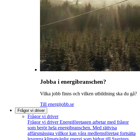
Jobba i energibranschen?
Vilka jobb finns och vilken utbildning ska du gå?
Till energijobb.se
Frågor vi driver
Frågor vi driver
Frågor vi driver
Energiföretagen arbetar med frågor
som berör hela energibranschen. Med rättvisa
affärsmässiga villkor kan våra medlemsföretag fortsätta
leverera klimatvänlig energi som bidrar till Sveriges