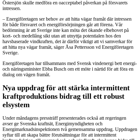
Östersjön skulle medföra en oacceptabel påverkan på försvarets
intressen.
– Energiföretagen ser behov av att hitta vägar framåt där intressen
för både försvaret och energiförsörjningen går att förena. Vår
bedömning är att Sverige inte kan möta det ökande elbehovet på
kort- och medellång sikt utan att utnyttja potentialen hos den
havsbaserade vindkraften, det är därför viktigt att vi samverkar för
att hitta nya vägar framåt, säger Åsa Pettersson vd Energiföretagen
Sverige.
Energiföretagen har tillsammans med Svensk vindenergi bett energi-
och näringsminister Ebba Busch om ett möte i närtid för att föra en
dialog om vägen framåt.
Nya uppdrag för att stärka intermittent
kraftproduktions bidrag till ett robust
elsystem
Under måndagens pressträff presenterades också att regeringen
avser ge Svenska kraftnät, Energimyndigheten och
Energimarknadsinspektionen två gemensamma uppdrag. Uppdragen
syftar till att skapa bättre förutsättningar för att intermittent