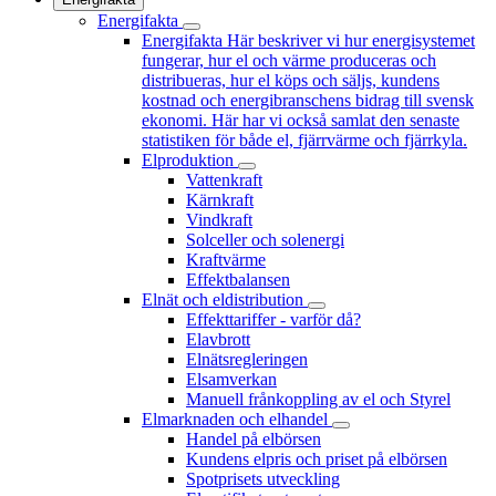
Energifakta
Energifakta
Här beskriver vi hur energisystemet
fungerar, hur el och värme produceras och
distribueras, hur el köps och säljs, kundens
kostnad och energibranschens bidrag till svensk
ekonomi. Här har vi också samlat den senaste
statistiken för både el, fjärrvärme och fjärrkyla.
Elproduktion
Vattenkraft
Kärnkraft
Vindkraft
Solceller och solenergi
Kraftvärme
Effektbalansen
Elnät och eldistribution
Effekttariffer - varför då?
Elavbrott
Elnätsregleringen
Elsamverkan
Manuell frånkoppling av el och Styrel
Elmarknaden och elhandel
Handel på elbörsen
Kundens elpris och priset på elbörsen
Spotprisets utveckling