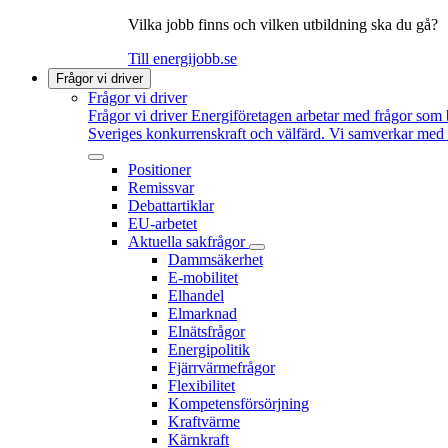
Vilka jobb finns och vilken utbildning ska du gå?
Till energijobb.se
Frågor vi driver
Frågor vi driver
Frågor vi driver
Energiföretagen arbetar med frågor som b
Sveriges konkurrenskraft och välfärd. Vi samverkar med po
Positioner
Remissvar
Debattartiklar
EU-arbetet
Aktuella sakfrågor
Dammsäkerhet
E-mobilitet
Elhandel
Elmarknad
Elnätsfrågor
Energipolitik
Fjärrvärmefrågor
Flexibilitet
Kompetensförsörjning
Kraftvärme
Kärnkraft