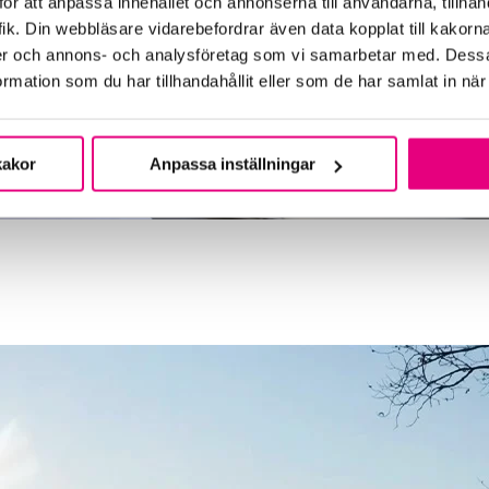
ör att anpassa innehållet och annonserna till användarna, tillhand
ik. Din webbläsare vidarebefordrar även data kopplat till kakorn
dier och annons- och analysföretag som vi samarbetar med. Dessa
mation som du har tillhandahållit eller som de har samlat in när
kakor
Anpassa inställningar