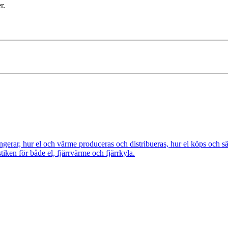
r.
ngerar, hur el och värme produceras och distribueras, hur el köps och s
tiken för både el, fjärrvärme och fjärrkyla.