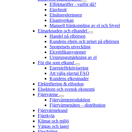
Effekttariffer - varför då?
Elavbrott
Elnätsregleringen
Elsamverkan
Manuell frånkoppling av el och Styrel
Elmarknaden och elhandel
Handel på elbörsen
Kundens elpris och priset på elbörsen
Spotprisets utveckling
Elcertifikatsystemet
Ursprungsmärkning av el
För dig som elkund
Energieffektivisering
Att välja elavtal FAQ
Kundens elkostnader
Elektrifiering & elfordon
Elsektorn och svensk ekonomi
Fjärrvärme
Fjärrvärmeproduktion
Fjärrvärmenäten – distribution
Fjärrvärmekund
Fjärrkyla
Klimat och miljö
Vätgas och lager
Flexibilitet