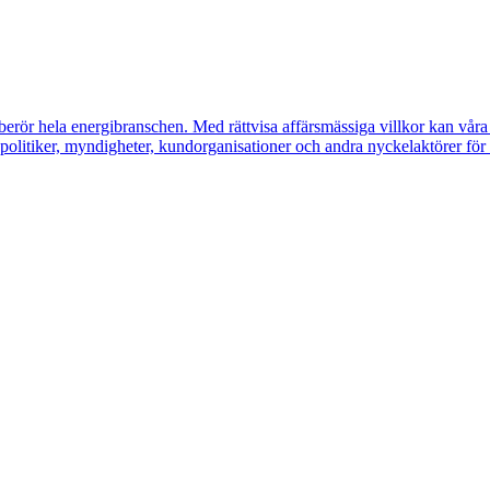
erör hela energibranschen. Med rättvisa affärsmässiga villkor kan våra m
litiker, myndigheter, kundorganisationer och andra nyckelaktörer för a