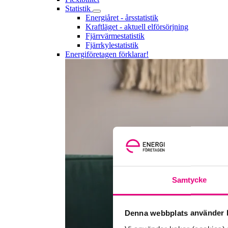
Statistik
Energiåret - årsstatistik
Kraftläget - aktuell elförsörjning
Fjärrvärmestatistik
Fjärrkylestatistik
Energiföretagen förklarar!
Samtycke
Denna webbplats använder k