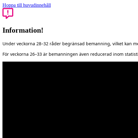
Hoppa till huvudinnehåll
Information!
Under veckorna 28–32 råder begränsad bemanning, vilket kan med
För veckorna 26–33 är bemanningen även reducerad inom statisti