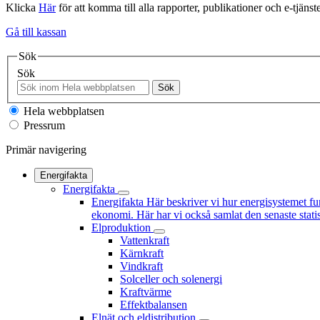
Klicka
Här
för att komma till alla rapporter, publikationer och e-tjänste
Gå till kassan
Sök
Sök
Sök
Hela webbplatsen
Pressrum
Primär navigering
Energifakta
Energifakta
Energifakta
Här beskriver vi hur energisystemet fu
ekonomi. Här har vi också samlat den senaste statis
Elproduktion
Vattenkraft
Kärnkraft
Vindkraft
Solceller och solenergi
Kraftvärme
Effektbalansen
Elnät och eldistribution