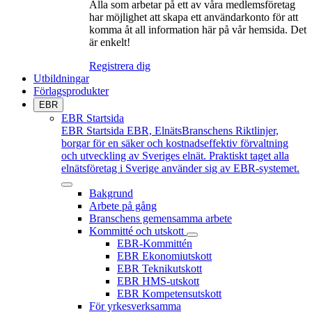
Alla som arbetar på ett av våra medlemsföretag
har möjlighet att skapa ett användarkonto för att
komma åt all information här på vår hemsida. Det
är enkelt!
Registrera dig
Utbildningar
Förlagsprodukter
EBR
EBR Startsida
EBR Startsida
EBR, ElnätsBranschens Riktlinjer,
borgar för en säker och kostnadseffektiv förvaltning
och utveckling av Sveriges elnät. Praktiskt taget alla
elnätsföretag i Sverige använder sig av EBR-systemet.
Bakgrund
Arbete på gång
Branschens gemensamma arbete
Kommitté och utskott
EBR-Kommittén
EBR Ekonomiutskott
EBR Teknikutskott
EBR HMS-utskott
EBR Kompetensutskott
För yrkesverksamma