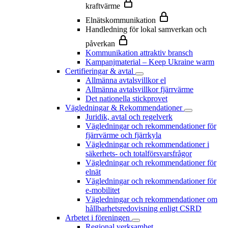
kraftvärme
Elnätskommunikation
Handledning för lokal samverkan och
påverkan
Kommunikation attraktiv bransch
Kampanjmaterial – Keep Ukraine warm
Certifieringar & avtal
Allmänna avtalsvillkor el
Allmänna avtalsvillkor fjärrvärme
Det nationella stickprovet
Vägledningar & Rekommendationer
Juridik, avtal och regelverk
Vägledningar och rekommendationer för
fjärrvärme och fjärrkyla
Vägledningar och rekommendationer i
säkerhets- och totalförsvarsfrågor
Vägledningar och rekommendationer för
elnät
Vägledningar och rekommendationer för
e-mobilitet
Vägledningar och rekommendationer om
hållbarhetsredovisning enligt CSRD
Arbetet i föreningen
Regional verksamhet