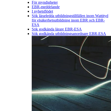
För myndigheter
EBR-meddelande
I nyhetsflödet
Sök lärarledda utbildningstillfällen inom Wattityd
för elsäkerhetsutbildning inom EBR och EBR-
ESA
Sök godkända lärare EBR-ESA
Sök godkända utbildningsanordnare EBR-ESA