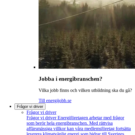
Jobba i energibranschen?
Vilka jobb finns och vilken utbildning ska du gå?
Till energijobb.se
Frågor vi driver
Frågor vi driver
Frågor vi driver
Energiföretagen arbetar med frågor
som berör hela energibranschen. Med rättvisa
affärsmässiga villkor kan våra medlemsföretag fortsätta
leverera klimatvänlig energi som bidrar till Sveriges