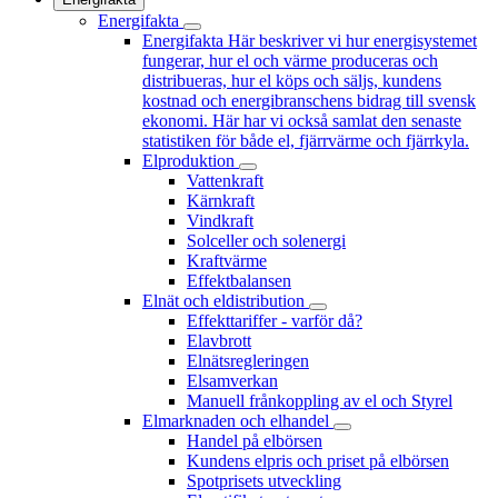
Energifakta
Energifakta
Här beskriver vi hur energisystemet
fungerar, hur el och värme produceras och
distribueras, hur el köps och säljs, kundens
kostnad och energibranschens bidrag till svensk
ekonomi. Här har vi också samlat den senaste
statistiken för både el, fjärrvärme och fjärrkyla.
Elproduktion
Vattenkraft
Kärnkraft
Vindkraft
Solceller och solenergi
Kraftvärme
Effektbalansen
Elnät och eldistribution
Effekttariffer - varför då?
Elavbrott
Elnätsregleringen
Elsamverkan
Manuell frånkoppling av el och Styrel
Elmarknaden och elhandel
Handel på elbörsen
Kundens elpris och priset på elbörsen
Spotprisets utveckling