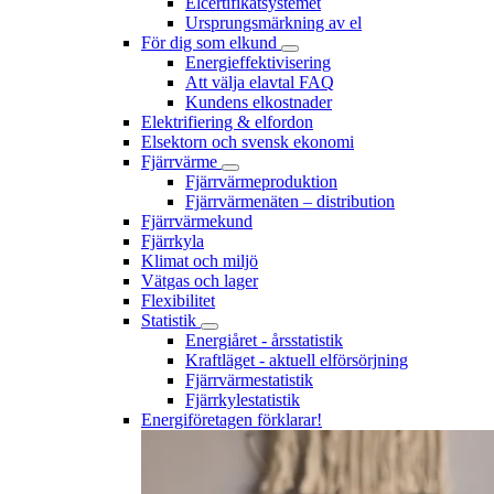
Elcertifikatsystemet
Ursprungsmärkning av el
För dig som elkund
Energieffektivisering
Att välja elavtal FAQ
Kundens elkostnader
Elektrifiering & elfordon
Elsektorn och svensk ekonomi
Fjärrvärme
Fjärrvärmeproduktion
Fjärrvärmenäten – distribution
Fjärrvärmekund
Fjärrkyla
Klimat och miljö
Vätgas och lager
Flexibilitet
Statistik
Energiåret - årsstatistik
Kraftläget - aktuell elförsörjning
Fjärrvärmestatistik
Fjärrkylestatistik
Energiföretagen förklarar!