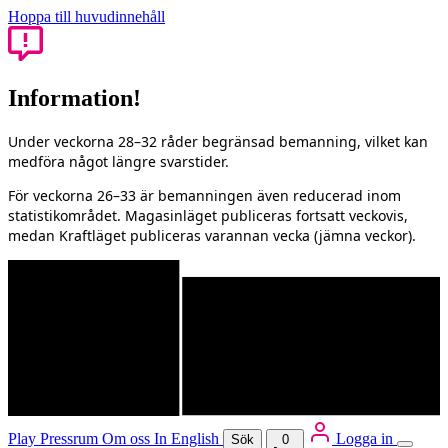
Hoppa till huvudinnehåll
Information!
Under veckorna 28–32 råder begränsad bemanning, vilket kan
medföra något längre svarstider.
För veckorna 26–33 är bemanningen även reducerad inom
statistikområdet. Magasinläget publiceras fortsatt veckovis,
medan Kraftläget publiceras varannan vecka (jämna veckor).
Play
Pressrum
Om oss
In English
Logga in
Sök
0