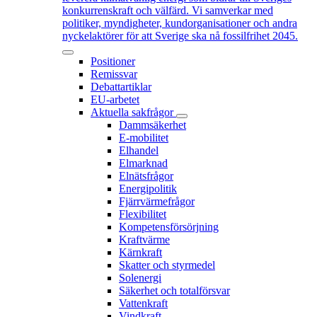
konkurrenskraft och välfärd. Vi samverkar med
politiker, myndigheter, kundorganisationer och andra
nyckelaktörer för att Sverige ska nå fossilfrihet 2045.
Positioner
Remissvar
Debattartiklar
EU-arbetet
Aktuella sakfrågor
Dammsäkerhet
E-mobilitet
Elhandel
Elmarknad
Elnätsfrågor
Energipolitik
Fjärrvärmefrågor
Flexibilitet
Kompetensförsörjning
Kraftvärme
Kärnkraft
Skatter och styrmedel
Solenergi
Säkerhet och totalförsvar
Vattenkraft
Vindkraft