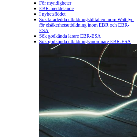
För myndigheter
EBR-meddelande
I nyhetsflödet
Sök lärarledda utbildningstillfällen inom Wattityd
för elsäkerhetsutbildning inom EBR och EBR-
ESA
Sök godkända lärare EBR-ESA
Sök godkända utbildningsanordnare EBR-ESA