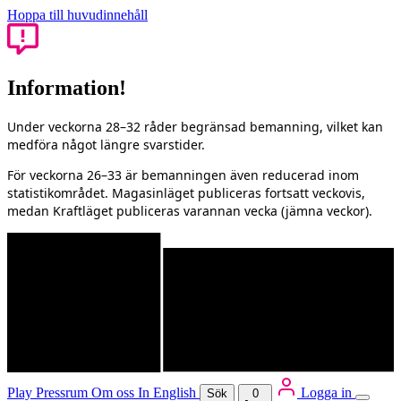
Hoppa till huvudinnehåll
Information!
Under veckorna 28–32 råder begränsad bemanning, vilket kan
medföra något längre svarstider.
För veckorna 26–33 är bemanningen även reducerad inom
statistikområdet. Magasinläget publiceras fortsatt veckovis,
medan Kraftläget publiceras varannan vecka (jämna veckor).
Play
Pressrum
Om oss
In English
Logga in
Sök
0