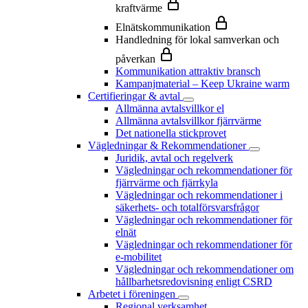
kraftvärme
Elnätskommunikation
Handledning för lokal samverkan och
påverkan
Kommunikation attraktiv bransch
Kampanjmaterial – Keep Ukraine warm
Certifieringar & avtal
Allmänna avtalsvillkor el
Allmänna avtalsvillkor fjärrvärme
Det nationella stickprovet
Vägledningar & Rekommendationer
Juridik, avtal och regelverk
Vägledningar och rekommendationer för
fjärrvärme och fjärrkyla
Vägledningar och rekommendationer i
säkerhets- och totalförsvarsfrågor
Vägledningar och rekommendationer för
elnät
Vägledningar och rekommendationer för
e-mobilitet
Vägledningar och rekommendationer om
hållbarhetsredovisning enligt CSRD
Arbetet i föreningen
Regional verksamhet