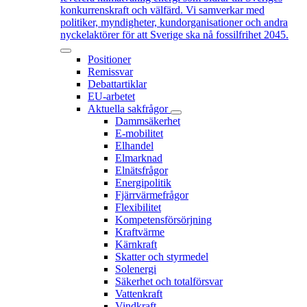
konkurrenskraft och välfärd. Vi samverkar med
politiker, myndigheter, kundorganisationer och andra
nyckelaktörer för att Sverige ska nå fossilfrihet 2045.
Positioner
Remissvar
Debattartiklar
EU-arbetet
Aktuella sakfrågor
Dammsäkerhet
E-mobilitet
Elhandel
Elmarknad
Elnätsfrågor
Energipolitik
Fjärrvärmefrågor
Flexibilitet
Kompetensförsörjning
Kraftvärme
Kärnkraft
Skatter och styrmedel
Solenergi
Säkerhet och totalförsvar
Vattenkraft
Vindkraft