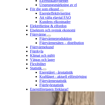
Elcertifikatsystemet
Ursprungsmärkning av el
För dig som elkund
Energieffektivisering
Att välja elavtal FAQ
Kundens elkostnader
Elektrifiering & elfordon
Elsektorn och svensk ekonomi
Fjärrvärme
Fjärrvärmeproduktion
Fjärrvärmenäten – distribution
Fjärrvärmekund
Fjärrkyla
Klimat och miljö
Vätgas och lager
Flexibilitet
Statistik
Energiåret - årsstatistik
Kraftläget - aktuell elförsörjning
Fjärrvärmestatistik
Fjärrkylestatistik
Energiföretagen förklarar!