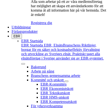
Alla som arbetar på ett av våra medlemsföretag
har möjlighet att skapa ett användarkonto för att
komma åt all information här på vår hemsida. Det
är enkelt!
Registrera dig
Utbildningar
Förlagsprodukter
EBR
EBR Startsida
EBR Startsida
EBR, ElnätsBranschens Riktlinjer,
borgar för en säker och kostnadseffektiv förvaltning
och utveckling av Sveriges elnät. Praktiskt taget alla
elnätsföretag i Sverige använder sig av EBR-systemet.
Bakgrund
Arbete på gång
Branschens gemensamma arbete
Kommitté och utskott
EBR-Kommittén
EBR Ekonomiutskott
EBR Teknikutskott
EBR HMS-utskott
EBR Kompetensutskott
För yrkesverksamma