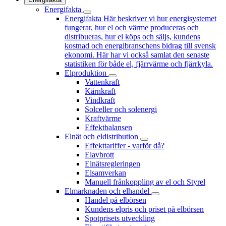
Energifakta
Energifakta
Här beskriver vi hur energisystemet
fungerar, hur el och värme produceras och
distribueras, hur el köps och säljs, kundens
kostnad och energibranschens bidrag till svensk
ekonomi. Här har vi också samlat den senaste
statistiken för både el, fjärrvärme och fjärrkyla.
Elproduktion
Vattenkraft
Kärnkraft
Vindkraft
Solceller och solenergi
Kraftvärme
Effektbalansen
Elnät och eldistribution
Effekttariffer - varför då?
Elavbrott
Elnätsregleringen
Elsamverkan
Manuell frånkoppling av el och Styrel
Elmarknaden och elhandel
Handel på elbörsen
Kundens elpris och priset på elbörsen
Spotprisets utveckling