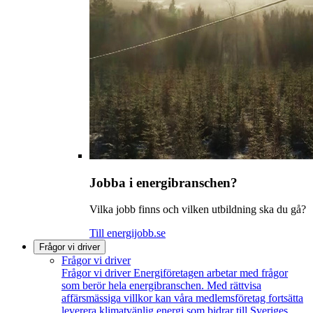
Jobba i energibranschen?
Vilka jobb finns och vilken utbildning ska du gå?
Till energijobb.se
Frågor vi driver
Frågor vi driver
Frågor vi driver
Energiföretagen arbetar med frågor
som berör hela energibranschen. Med rättvisa
affärsmässiga villkor kan våra medlemsföretag fortsätta
leverera klimatvänlig energi som bidrar till Sveriges