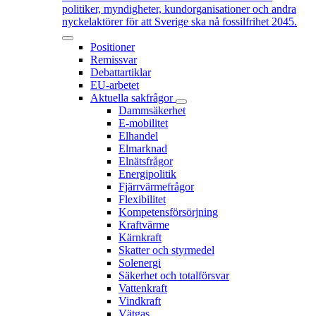
politiker, myndigheter, kundorganisationer och andra
nyckelaktörer för att Sverige ska nå fossilfrihet 2045.
Positioner
Remissvar
Debattartiklar
EU-arbetet
Aktuella sakfrågor
Dammsäkerhet
E-mobilitet
Elhandel
Elmarknad
Elnätsfrågor
Energipolitik
Fjärrvärmefrågor
Flexibilitet
Kompetensförsörjning
Kraftvärme
Kärnkraft
Skatter och styrmedel
Solenergi
Säkerhet och totalförsvar
Vattenkraft
Vindkraft
Vätgas