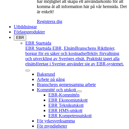
har möjlighet att skapa ett användarkonto för att
komma åt all information här på vår hemsida. Det
är enkelt!
Registrera dig
Utbildningar
Förlagsprodukter
EBR
EBR Startsida
EBR Startsida
EBR, ElnätsBranschens Riktlinjer,
borgar för en säker och kostnadseffektiv förvaltning
och utveckling av Sveriges elnät. Praktiskt taget alla
elnätsföretag i Sverige använder sig av EBR-systemet.
Bakgrund
Arbete på gång
Branschens gemensamma arbete
Kommitté och utskott
EBR-Kommittén
EBR Ekonomiutskott
EBR Teknikutskott
EBR HMS-utskott
EBR Kompetensutskott
För yrkesverksamma
För myndigheter