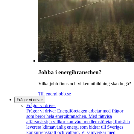
Jobba i energibranschen?
Vilka jobb finns och vilken utbildning ska du gå?
Till energijobb.se
Frågor vi driver
Frågor vi driver
Frågor vi driver
Energiföretagen arbetar med frågor
som berör hela energibranschen. Med rättvisa
affärsmässiga villkor kan våra medlemsföretag fortsätta
leverera klimatvänlig energi som bidrar till Sveriges
konkurrenskraft och välfärd. Vi samverkar med