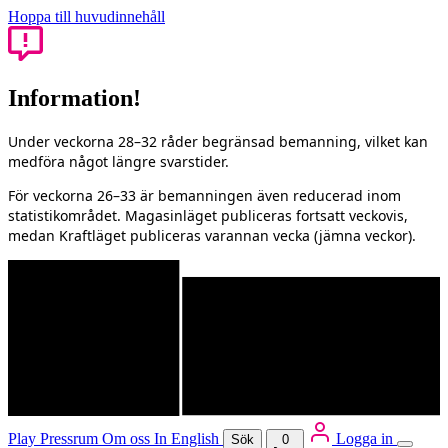
Hoppa till huvudinnehåll
Information!
Under veckorna 28–32 råder begränsad bemanning, vilket kan
medföra något längre svarstider.
För veckorna 26–33 är bemanningen även reducerad inom
statistikområdet. Magasinläget publiceras fortsatt veckovis,
medan Kraftläget publiceras varannan vecka (jämna veckor).
Play
Pressrum
Om oss
In English
Logga in
Sök
0