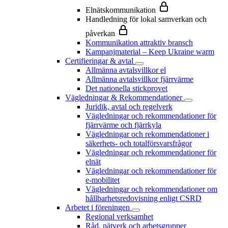
Elnätskommunikation
Handledning för lokal samverkan och
påverkan
Kommunikation attraktiv bransch
Kampanjmaterial – Keep Ukraine warm
Certifieringar & avtal
Allmänna avtalsvillkor el
Allmänna avtalsvillkor fjärrvärme
Det nationella stickprovet
Vägledningar & Rekommendationer
Juridik, avtal och regelverk
Vägledningar och rekommendationer för
fjärrvärme och fjärrkyla
Vägledningar och rekommendationer i
säkerhets- och totalförsvarsfrågor
Vägledningar och rekommendationer för
elnät
Vägledningar och rekommendationer för
e-mobilitet
Vägledningar och rekommendationer om
hållbarhetsredovisning enligt CSRD
Arbetet i föreningen
Regional verksamhet
Råd, nätverk och arbetsgrupper