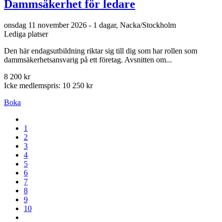
Dammsäkerhet för ledare
onsdag 11 november 2026 - 1 dagar, Nacka/Stockholm
Lediga platser
Den här endagsutbildning riktar sig till dig som har rollen som
dammsäkerhetsansvarig på ett företag. Avsnitten om...
8 200 kr
Icke medlemspris: 10 250 kr
Boka
1
2
3
4
5
6
7
8
9
10