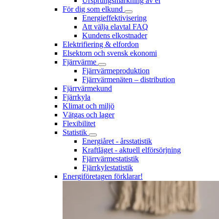
Ursprungsmärkning av el
För dig som elkund
Energieffektivisering
Att välja elavtal FAQ
Kundens elkostnader
Elektrifiering & elfordon
Elsektorn och svensk ekonomi
Fjärrvärme
Fjärrvärmeproduktion
Fjärrvärmenäten – distribution
Fjärrvärmekund
Fjärrkyla
Klimat och miljö
Vätgas och lager
Flexibilitet
Statistik
Energiåret - årsstatistik
Kraftläget - aktuell elförsörjning
Fjärrvärmestatistik
Fjärrkylestatistik
Energiföretagen förklarar!