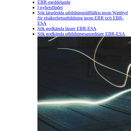
EBR-meddelande
I nyhetsflödet
Sök lärarledda utbildningstillfällen inom Wattityd
för elsäkerhetsutbildning inom EBR och EBR-
ESA
Sök godkända lärare EBR-ESA
Sök godkända utbildningsanordnare EBR-ESA