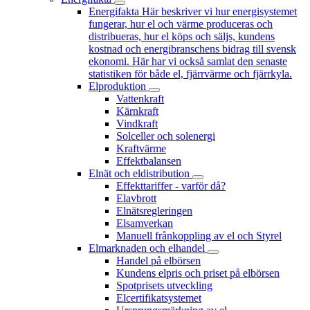
Energifakta
Här beskriver vi hur energisystemet
fungerar, hur el och värme produceras och
distribueras, hur el köps och säljs, kundens
kostnad och energibranschens bidrag till svensk
ekonomi. Här har vi också samlat den senaste
statistiken för både el, fjärrvärme och fjärrkyla.
Elproduktion
Vattenkraft
Kärnkraft
Vindkraft
Solceller och solenergi
Kraftvärme
Effektbalansen
Elnät och eldistribution
Effekttariffer - varför då?
Elavbrott
Elnätsregleringen
Elsamverkan
Manuell frånkoppling av el och Styrel
Elmarknaden och elhandel
Handel på elbörsen
Kundens elpris och priset på elbörsen
Spotprisets utveckling
Elcertifikatsystemet