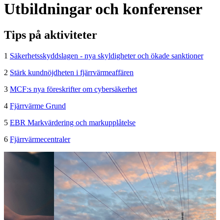
Utbildningar och konferenser
Tips på aktiviteter
1
Säkerhetsskyddslagen - nya skyldigheter och ökade sanktioner
2
Stärk kundnöjdheten i fjärrvärmeaffären
3
MCF:s nya föreskrifter om cybersäkerhet
4
Fjärrvärme Grund
5
EBR Markvärdering och markupplåtelse
6
Fjärrvärmecentraler
A