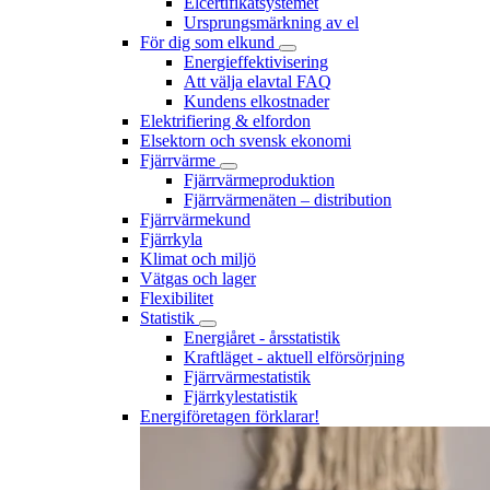
Elcertifikatsystemet
Ursprungsmärkning av el
För dig som elkund
Energieffektivisering
Att välja elavtal FAQ
Kundens elkostnader
Elektrifiering & elfordon
Elsektorn och svensk ekonomi
Fjärrvärme
Fjärrvärmeproduktion
Fjärrvärmenäten – distribution
Fjärrvärmekund
Fjärrkyla
Klimat och miljö
Vätgas och lager
Flexibilitet
Statistik
Energiåret - årsstatistik
Kraftläget - aktuell elförsörjning
Fjärrvärmestatistik
Fjärrkylestatistik
Energiföretagen förklarar!