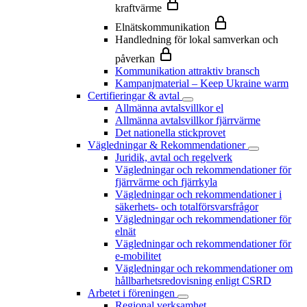
kraftvärme
Elnätskommunikation
Handledning för lokal samverkan och
påverkan
Kommunikation attraktiv bransch
Kampanjmaterial – Keep Ukraine warm
Certifieringar & avtal
Allmänna avtalsvillkor el
Allmänna avtalsvillkor fjärrvärme
Det nationella stickprovet
Vägledningar & Rekommendationer
Juridik, avtal och regelverk
Vägledningar och rekommendationer för
fjärrvärme och fjärrkyla
Vägledningar och rekommendationer i
säkerhets- och totalförsvarsfrågor
Vägledningar och rekommendationer för
elnät
Vägledningar och rekommendationer för
e-mobilitet
Vägledningar och rekommendationer om
hållbarhetsredovisning enligt CSRD
Arbetet i föreningen
Regional verksamhet