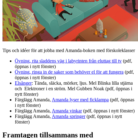
Tips och idéer för att jobba med Amanda-boken med förskoleklasser
Övning, rita sladdens väg i labyrinten från eluttag till tv
(pdf,
öppnas i nytt fönster)
Övning, ringa in de saker som behöver el för att fungera
(pdf,
öppnas i nytt fönster)
Elsånger
: Tända, släcka, mörker, ljus. Mel Blinka lilla stjärna
och Elektroner i en ström. Mel Gubben Noak (pdf, öppnas i
nytt fönster)
Färglägg Amanda,
Amanda lyser med ficklampa
(pdf, öppnas
i nytt fönster)
Färglägg Amanda,
Amanda vinkar
(pdf, öppnas i nytt fönster)
Färglägg Amanda,
Amanda springer
(pdf, öppnas i nytt
fönster)
Framtagen tillsammans med