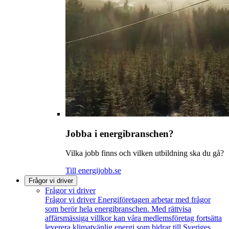
Jobba i energibranschen?
Vilka jobb finns och vilken utbildning ska du gå?
Till energijobb.se
Frågor vi driver
Frågor vi driver
Frågor vi driver
Energiföretagen arbetar med frågor
som berör hela energibranschen. Med rättvisa
affärsmässiga villkor kan våra medlemsföretag fortsätta
leverera klimatvänlig energi som bidrar till Sveriges