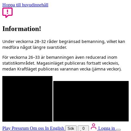
Hoppa till huvudinnehåll
Information!
Under veckorna 28–32 råder begränsad bemanning, vilket kan
medföra något längre svarstider.
För veckorna 26–33 är bemanningen även reducerad inom
statistikområdet. Magasinläget publiceras fortsatt veckovis,
medan Kraftläget publiceras varannan vecka (jämna veckor).
Play
Pressrum
Om oss
In English
Logga in
Sök
0