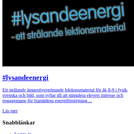
#lysandeenergi
Ett strålande ämnesövergripande lektionsmaterial för åk 8-9 i fysik,
svenska och bild, som syftar till att stimulera elevers intresse och
engagemang för framtidens energiförsörjning....
Läs mer
Snabblänkar