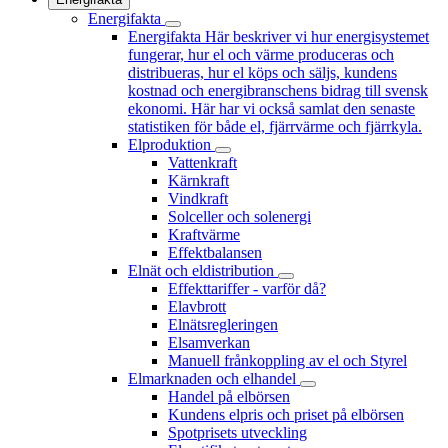
Energifakta
Energifakta
Här beskriver vi hur energisystemet
fungerar, hur el och värme produceras och
distribueras, hur el köps och säljs, kundens
kostnad och energibranschens bidrag till svensk
ekonomi. Här har vi också samlat den senaste
statistiken för både el, fjärrvärme och fjärrkyla.
Elproduktion
Vattenkraft
Kärnkraft
Vindkraft
Solceller och solenergi
Kraftvärme
Effektbalansen
Elnät och eldistribution
Effekttariffer - varför då?
Elavbrott
Elnätsregleringen
Elsamverkan
Manuell frånkoppling av el och Styrel
Elmarknaden och elhandel
Handel på elbörsen
Kundens elpris och priset på elbörsen
Spotprisets utveckling