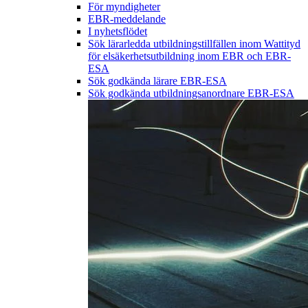
För myndigheter
EBR-meddelande
I nyhetsflödet
Sök lärarledda utbildningstillfällen inom Wattityd
för elsäkerhetsutbildning inom EBR och EBR-
ESA
Sök godkända lärare EBR-ESA
Sök godkända utbildningsanordnare EBR-ESA