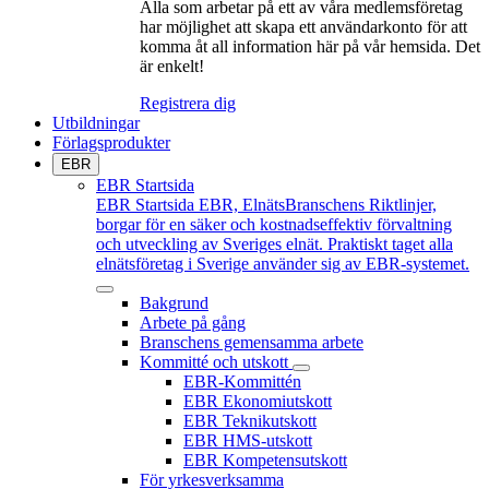
Alla som arbetar på ett av våra medlemsföretag
har möjlighet att skapa ett användarkonto för att
komma åt all information här på vår hemsida. Det
är enkelt!
Registrera dig
Utbildningar
Förlagsprodukter
EBR
EBR Startsida
EBR Startsida
EBR, ElnätsBranschens Riktlinjer,
borgar för en säker och kostnadseffektiv förvaltning
och utveckling av Sveriges elnät. Praktiskt taget alla
elnätsföretag i Sverige använder sig av EBR-systemet.
Bakgrund
Arbete på gång
Branschens gemensamma arbete
Kommitté och utskott
EBR-Kommittén
EBR Ekonomiutskott
EBR Teknikutskott
EBR HMS-utskott
EBR Kompetensutskott
För yrkesverksamma