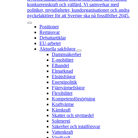
konkurrenskraft och välfärd. Vi samverkar med
politiker, myndigheter, kundorganisationer och andra
nyckelaktörer för att Sverige ska nå fossilfrihet 2045.
Positioner
Remissvar
Debattartiklar
EU-arbetet
Aktuella sakfrågor
Dammsäkerhet
E-mobilitet
Elhandel
Elmarknad
Elnätsfrågor
Energipolitik
Fjärrvärmefrågor
Flexibilitet
Kompetensförsörjning
Kraftvärme
Kärnkraft
Skatter och styrmedel
Solenergi
Säkerhet och totalförsvar
Vattenkraft
Vindkraft