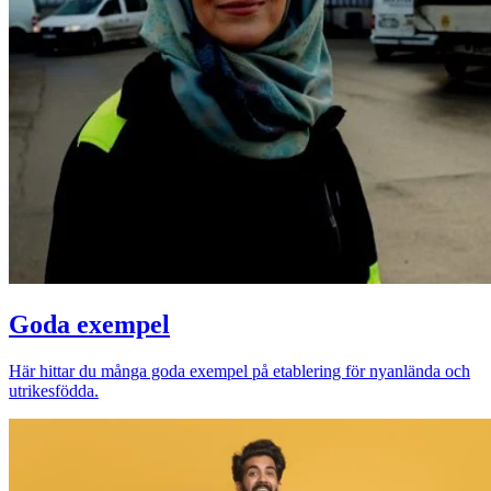
Goda exempel
Här hittar du många goda exempel på etablering för nyanlända och
utrikesfödda.