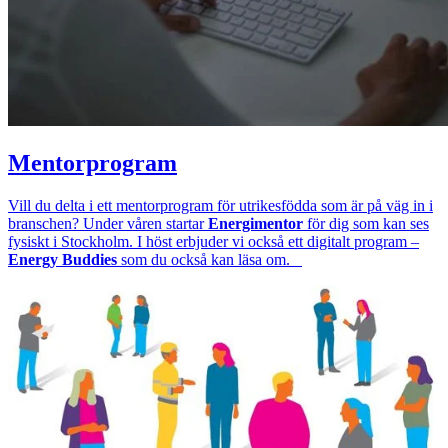
Mentorprogram
Vill du delta i ett mentorprogram för utrikesfödda som är på väg in i
branschen? Under våren startar
Energimentor
för dig som kan ses
fysiskt i Stockholm. I höst erbjuder vi också ett digitalt program –
Energy Buddies
som du också kan läsa om.