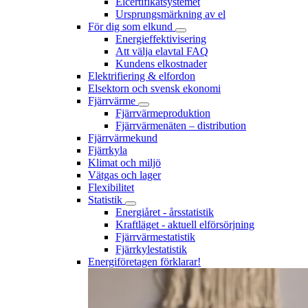
Elcertifikatsystemet
Ursprungsmärkning av el
För dig som elkund
Energieffektivisering
Att välja elavtal FAQ
Kundens elkostnader
Elektrifiering & elfordon
Elsektorn och svensk ekonomi
Fjärrvärme
Fjärrvärmeproduktion
Fjärrvärmenäten – distribution
Fjärrvärmekund
Fjärrkyla
Klimat och miljö
Vätgas och lager
Flexibilitet
Statistik
Energiåret - årsstatistik
Kraftläget - aktuell elförsörjning
Fjärrvärmestatistik
Fjärrkylestatistik
Energiföretagen förklarar!