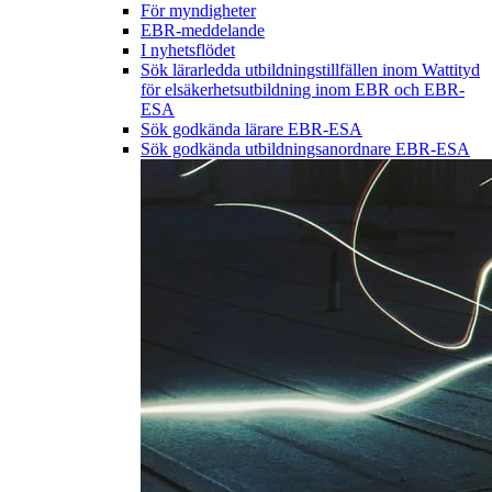
För myndigheter
EBR-meddelande
I nyhetsflödet
Sök lärarledda utbildningstillfällen inom Wattityd
för elsäkerhetsutbildning inom EBR och EBR-
ESA
Sök godkända lärare EBR-ESA
Sök godkända utbildningsanordnare EBR-ESA