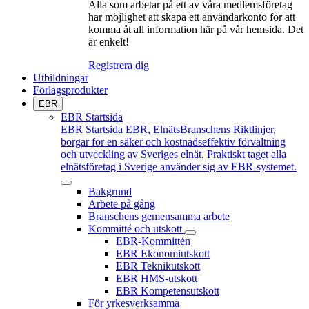
Alla som arbetar på ett av våra medlemsföretag
har möjlighet att skapa ett användarkonto för att
komma åt all information här på vår hemsida. Det
är enkelt!
Registrera dig
Utbildningar
Förlagsprodukter
EBR
EBR Startsida
EBR Startsida
EBR, ElnätsBranschens Riktlinjer,
borgar för en säker och kostnadseffektiv förvaltning
och utveckling av Sveriges elnät. Praktiskt taget alla
elnätsföretag i Sverige använder sig av EBR-systemet.
Bakgrund
Arbete på gång
Branschens gemensamma arbete
Kommitté och utskott
EBR-Kommittén
EBR Ekonomiutskott
EBR Teknikutskott
EBR HMS-utskott
EBR Kompetensutskott
För yrkesverksamma