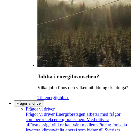
Jobba i energibranschen?
Vilka jobb finns och vilken utbildning ska du gå?
Till energijobb.se
Frågor vi driver
Frågor vi driver
Frågor vi driver
Energiföretagen arbetar med frågor
som berör hela energibranschen. Med rättvisa
affärsmässiga villkor kan våra medlemsföretag fortsätta
leverera klimatvänlig energi som bidrar till Sveriges