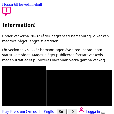
Hoppa till huvudinnehåll
Information!
Under veckorna 28–32 råder begränsad bemanning, vilket kan
medföra något längre svarstider.
För veckorna 26–33 är bemanningen även reducerad inom
statistikområdet. Magasinläget publiceras fortsatt veckovis,
medan Kraftläget publiceras varannan vecka (jämna veckor).
Play
Pressrum
Om oss
In English
Logga in
Sök
0