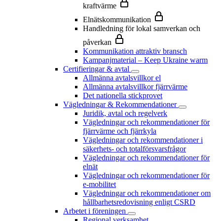
kraftvärme
Elnätskommunikation
Handledning för lokal samverkan och
påverkan
Kommunikation attraktiv bransch
Kampanjmaterial – Keep Ukraine warm
Certifieringar & avtal
Allmänna avtalsvillkor el
Allmänna avtalsvillkor fjärrvärme
Det nationella stickprovet
Vägledningar & Rekommendationer
Juridik, avtal och regelverk
Vägledningar och rekommendationer för
fjärrvärme och fjärrkyla
Vägledningar och rekommendationer i
säkerhets- och totalförsvarsfrågor
Vägledningar och rekommendationer för
elnät
Vägledningar och rekommendationer för
e-mobilitet
Vägledningar och rekommendationer om
hållbarhetsredovisning enligt CSRD
Arbetet i föreningen
Regional verksamhet