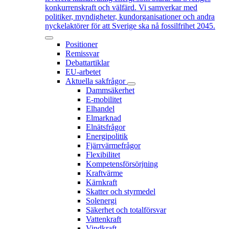
konkurrenskraft och välfärd. Vi samverkar med
politiker, myndigheter, kundorganisationer och andra
nyckelaktörer för att Sverige ska nå fossilfrihet 2045.
Positioner
Remissvar
Debattartiklar
EU-arbetet
Aktuella sakfrågor
Dammsäkerhet
E-mobilitet
Elhandel
Elmarknad
Elnätsfrågor
Energipolitik
Fjärrvärmefrågor
Flexibilitet
Kompetensförsörjning
Kraftvärme
Kärnkraft
Skatter och styrmedel
Solenergi
Säkerhet och totalförsvar
Vattenkraft
Vindkraft