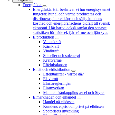
Energifakta
Energifakta
Här beskriver vi hur energisystemet
fungerar, hur el och värme produceras och
distribueras, hur el köps och säljs, kundens
kostnad och energibranschens bidrag till svensk
ekonomi. Här har vi också samlat den senaste
statistiken för både el, fjärrvärme och fjärrkyla.
Elproduktion
Vattenkraft
Kärnkraft
Vindkraft
Solceller och solenergi
Kraftvärme
Effektbalansen
Elnät och eldistribution
Effekttariffer - varför då?
Elavbrott
Elnätsregleringen
Elsamverkan
Manuell frånkoppling av el och Styrel
Elmarknaden och elhandel
Handel på elbörsen
Kundens elpris och priset på elbörsen
Spotprisets utveckling