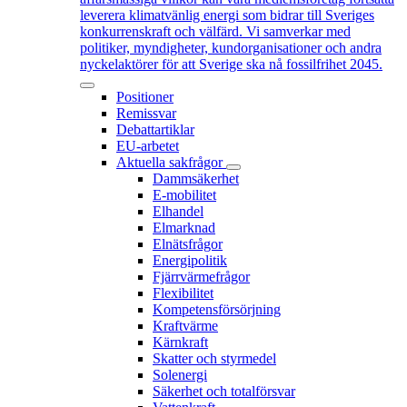
leverera klimatvänlig energi som bidrar till Sveriges
konkurrenskraft och välfärd. Vi samverkar med
politiker, myndigheter, kundorganisationer och andra
nyckelaktörer för att Sverige ska nå fossilfrihet 2045.
Positioner
Remissvar
Debattartiklar
EU-arbetet
Aktuella sakfrågor
Dammsäkerhet
E-mobilitet
Elhandel
Elmarknad
Elnätsfrågor
Energipolitik
Fjärrvärmefrågor
Flexibilitet
Kompetensförsörjning
Kraftvärme
Kärnkraft
Skatter och styrmedel
Solenergi
Säkerhet och totalförsvar