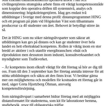
civilingenjörens strategiska arbete finns ett viktigt kompetensområde
som kopplar den operativa driften till systemnivå, analys och
dimensionering: högskoleingenjören. Idag ges endast två
utbildningar i Sverige med denna profil: distansprogrammet HING
och ett program på plats vid Högskolan Väst som tillsammans
producerar ca 40 studenter om året. Behovet är betydligt större än
så.
Det är HING som nu söker näringslivsparter som säkrar att
utbildningen kan ges på distans och kan ge studenter över hela
landet en hett eftertraktad kompetens. Rollen är viktig inom en stor
bredd av aktörer i och utanför energibranschen: elnät och
elproduktion men dessutom inom industri, konsultverksamhet och
myndigheter som Trafikverket.
– Är kompetens inom elkraft viktigt för ditt företag så hör av dig till
oss. Fram till den 3 september kan fler företag anmäla intresse för att
stötta utbildningen och säkra att den finns kvar. Vi berättar gärna
mer om möjligheterna och modellen för kostnaden ett företag går in
med, säger Greta Hjortzberg Öhman, ansvarig
kompetensförsörjning.
Som näringslivspart i samarbetet bidrar företag med att möjliggöra
distansformatet för studenterna, som kit för laborationer hemma,
studiebesök, resor till obligatoriska träffar.