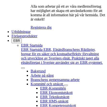
Alla som arbetar på ett av våra medlemsföretag
har möjlighet att skapa ett användarkonto för att
komma åt all information här på vår hemsida. Det
är enkelt!
Registrera dig
Utbildningar
Förlagsprodukter
EBR
EBR Startsida
EBR Startsida
EBR, ElnätsBranschens Riktlinjer,
borgar för en säker och kostnadseffektiv förvaltning
och utveckling av Sveriges elnät. Praktiskt taget alla
elnätsföretag i Sverige använder sig av EBR-systemet.
Bakgrund
Arbete på gång
Branschens gemensamma arbete
Kommitté och utskott
EBR-Kommittén
EBR Ekonomiutskott
EBR Teknikutskott
EBR HMS-utskott
EBR Kompetensutskott