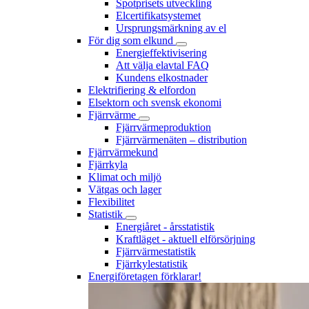
Spotprisets utveckling
Elcertifikatsystemet
Ursprungsmärkning av el
För dig som elkund
Energieffektivisering
Att välja elavtal FAQ
Kundens elkostnader
Elektrifiering & elfordon
Elsektorn och svensk ekonomi
Fjärrvärme
Fjärrvärmeproduktion
Fjärrvärmenäten – distribution
Fjärrvärmekund
Fjärrkyla
Klimat och miljö
Vätgas och lager
Flexibilitet
Statistik
Energiåret - årsstatistik
Kraftläget - aktuell elförsörjning
Fjärrvärmestatistik
Fjärrkylestatistik
Energiföretagen förklarar!