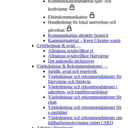
Kommunikationsmaterial fjärr- och
kraftvärme
Elnätskommunikation
Handledning för lokal samverkan och
påverkan
Kommunikation attraktiv bransch
Kampanjmaterial – Keep Ukraine warm
Certifieringar & avtal
Allmänna avtalsvillkor el
Allmänna avtalsvillkor fjärrvärme
Det nationella stickprovet
Vägledningar & Rekommendationer
Juridik, avtal och regelverk
Vägledningar och rekommendationer för
fjärrvärme och fjärrkyla
Vägledningar och rekommendationer i
säkerhets- och totalförsvarsfrågor
Vägledningar och rekommendationer för
elnät
Vägledningar och rekommendationer för
e-mobilitet
Vägledningar och rekommendationer om
hållbarhetsredovisning enligt CSRD
Arbetet i föreningen