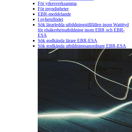
För yrkesverksamma
För myndigheter
EBR-meddelande
I nyhetsflödet
Sök lärarledda utbildningstillfällen inom Wattityd
för elsäkerhetsutbildning inom EBR och EBR-
ESA
Sök godkända lärare EBR-ESA
Sök godkända utbildningsanordnare EBR-ESA