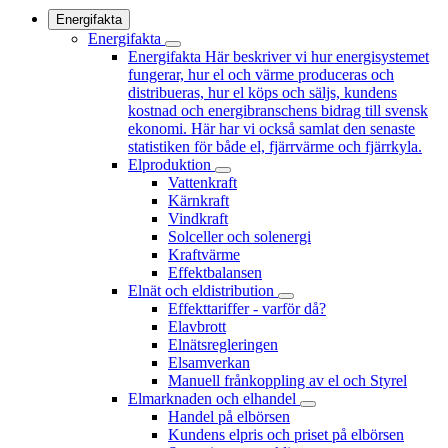
Energifakta
Energifakta
Energifakta
Här beskriver vi hur energisystemet
fungerar, hur el och värme produceras och
distribueras, hur el köps och säljs, kundens
kostnad och energibranschens bidrag till svensk
ekonomi. Här har vi också samlat den senaste
statistiken för både el, fjärrvärme och fjärrkyla.
Elproduktion
Vattenkraft
Kärnkraft
Vindkraft
Solceller och solenergi
Kraftvärme
Effektbalansen
Elnät och eldistribution
Effekttariffer - varför då?
Elavbrott
Elnätsregleringen
Elsamverkan
Manuell frånkoppling av el och Styrel
Elmarknaden och elhandel
Handel på elbörsen
Kundens elpris och priset på elbörsen