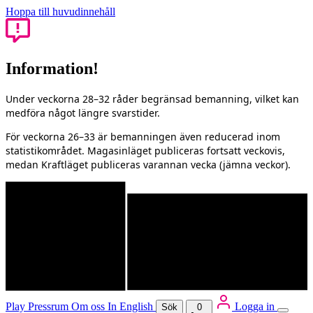
Hoppa till huvudinnehåll
Information!
Under veckorna 28–32 råder begränsad bemanning, vilket kan
medföra något längre svarstider.
För veckorna 26–33 är bemanningen även reducerad inom
statistikområdet. Magasinläget publiceras fortsatt veckovis,
medan Kraftläget publiceras varannan vecka (jämna veckor).
Play
Pressrum
Om oss
In English
Logga in
Sök
0