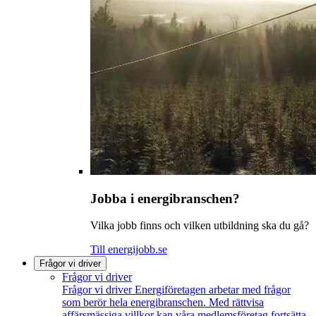
Jobba i energibranschen?
Vilka jobb finns och vilken utbildning ska du gå?
Till energijobb.se
Frågor vi driver
Frågor vi driver
Frågor vi driver
Energiföretagen arbetar med frågor
som berör hela energibranschen. Med rättvisa
affärsmässiga villkor kan våra medlemsföretag fortsätta