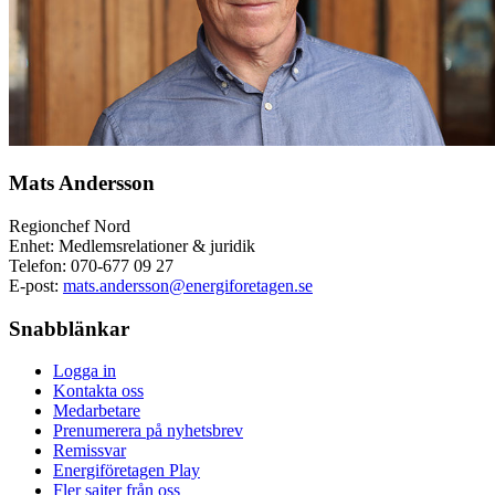
Mats Andersson
Regionchef Nord
Enhet: Medlemsrelationer & juridik
Telefon:
070-677 09 27
E-post:
mats.andersson@energiforetagen.se
Snabblänkar
Logga in
Kontakta oss
Medarbetare
Prenumerera på nyhetsbrev
Remissvar
Energiföretagen Play
Fler sajter från oss