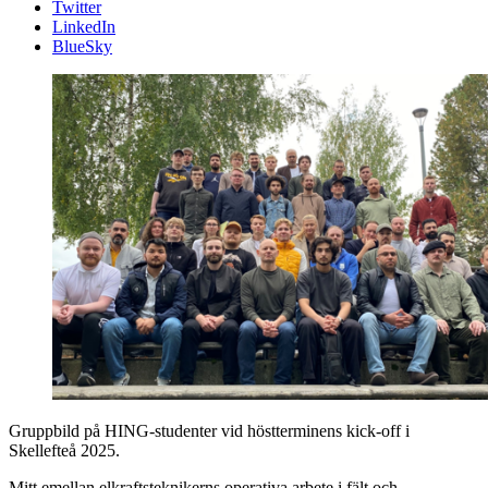
Twitter
LinkedIn
BlueSky
Gruppbild på HING-studenter vid höstterminens kick-off i
Skellefteå 2025.
Mitt emellan elkraftsteknikerns operativa arbete i fält och