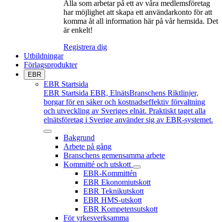
Alla som arbetar på ett av våra medlemsföretag
har möjlighet att skapa ett användarkonto för att
komma åt all information här på vår hemsida. Det
är enkelt!
Registrera dig
Utbildningar
Förlagsprodukter
EBR
EBR Startsida
EBR Startsida
EBR, ElnätsBranschens Riktlinjer,
borgar för en säker och kostnadseffektiv förvaltning
och utveckling av Sveriges elnät. Praktiskt taget alla
elnätsföretag i Sverige använder sig av EBR-systemet.
Bakgrund
Arbete på gång
Branschens gemensamma arbete
Kommitté och utskott
EBR-Kommittén
EBR Ekonomiutskott
EBR Teknikutskott
EBR HMS-utskott
EBR Kompetensutskott
För yrkesverksamma