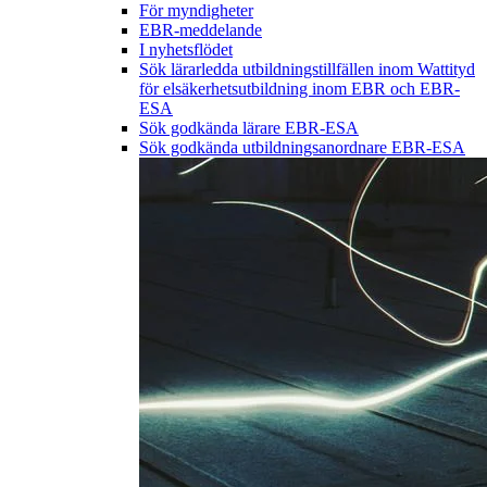
För myndigheter
EBR-meddelande
I nyhetsflödet
Sök lärarledda utbildningstillfällen inom Wattityd
för elsäkerhetsutbildning inom EBR och EBR-
ESA
Sök godkända lärare EBR-ESA
Sök godkända utbildningsanordnare EBR-ESA