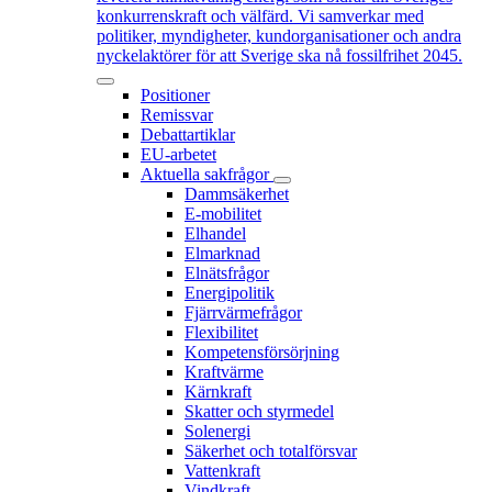
konkurrenskraft och välfärd. Vi samverkar med
politiker, myndigheter, kundorganisationer och andra
nyckelaktörer för att Sverige ska nå fossilfrihet 2045.
Positioner
Remissvar
Debattartiklar
EU-arbetet
Aktuella sakfrågor
Dammsäkerhet
E-mobilitet
Elhandel
Elmarknad
Elnätsfrågor
Energipolitik
Fjärrvärmefrågor
Flexibilitet
Kompetensförsörjning
Kraftvärme
Kärnkraft
Skatter och styrmedel
Solenergi
Säkerhet och totalförsvar
Vattenkraft
Vindkraft