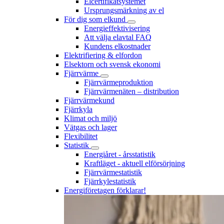
Elcertifikatsystemet
Ursprungsmärkning av el
För dig som elkund
Energieffektivisering
Att välja elavtal FAQ
Kundens elkostnader
Elektrifiering & elfordon
Elsektorn och svensk ekonomi
Fjärrvärme
Fjärrvärmeproduktion
Fjärrvärmenäten – distribution
Fjärrvärmekund
Fjärrkyla
Klimat och miljö
Vätgas och lager
Flexibilitet
Statistik
Energiåret - årsstatistik
Kraftläget - aktuell elförsörjning
Fjärrvärmestatistik
Fjärrkylestatistik
Energiföretagen förklarar!