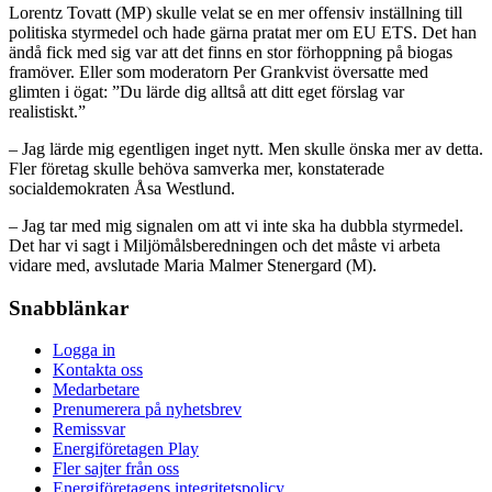
Lorentz Tovatt (MP) skulle velat se en mer offensiv inställning till
politiska styrmedel och hade gärna pratat mer om EU ETS. Det han
ändå fick med sig var att det finns en stor förhoppning på biogas
framöver. Eller som moderatorn Per Grankvist översatte med
glimten i ögat: ”Du lärde dig alltså att ditt eget förslag var
realistiskt.”
– Jag lärde mig egentligen inget nytt. Men skulle önska mer av detta.
Fler företag skulle behöva samverka mer, konstaterade
socialdemokraten Åsa Westlund.
– Jag tar med mig signalen om att vi inte ska ha dubbla styrmedel.
Det har vi sagt i Miljömålsberedningen och det måste vi arbeta
vidare med, avslutade Maria Malmer Stenergard (M).
Snabblänkar
Logga in
Kontakta oss
Medarbetare
Prenumerera på nyhetsbrev
Remissvar
Energiföretagen Play
Fler sajter från oss
Energiföretagens integritetspolicy