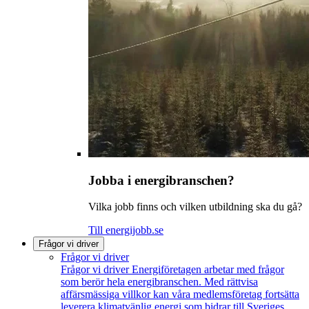
Jobba i energibranschen?
Vilka jobb finns och vilken utbildning ska du gå?
Till energijobb.se
Frågor vi driver
Frågor vi driver
Frågor vi driver
Energiföretagen arbetar med frågor
som berör hela energibranschen. Med rättvisa
affärsmässiga villkor kan våra medlemsföretag fortsätta
leverera klimatvänlig energi som bidrar till Sveriges