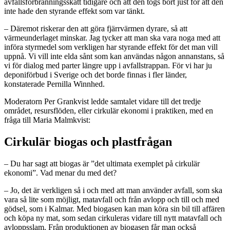
avfallsförbränningsskatt tidigare och att den togs bort just för att den
inte hade den styrande effekt som var tänkt.
– Däremot riskerar den att göra fjärrvärmen dyrare, så att
värmeunderlaget minskar. Jag tycker att man ska vara noga med att
införa styrmedel som verkligen har styrande effekt för det man vill
uppnå. Vi vill inte elda sånt som kan användas någon annanstans, så
vi för dialog med parter längre upp i avfallstrappan. För vi har ju
deponiförbud i Sverige och det borde finnas i fler länder,
konstaterade Pernilla Winnhed.
Moderatorn Per Grankvist ledde samtalet vidare till det tredje
området, resursflöden, eller cirkulär ekonomi i praktiken, med en
fråga till Maria Malmkvist:
Cirkulär biogas och plastfrågan
– Du har sagt att biogas är ”det ultimata exemplet på cirkulär
ekonomi”. Vad menar du med det?
– Jo, det är verkligen så i och med att man använder avfall, som ska
vara så lite som möjligt, matavfall och från avlopp och till och med
gödsel, som i Kalmar. Med biogasen kan man köra sin bil till affären
och köpa ny mat, som sedan cirkuleras vidare till nytt matavfall och
avloppsslam. Från produktionen av biogasen får man också