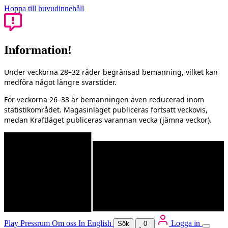
Hoppa till huvudinnehåll
Information!
Under veckorna 28–32 råder begränsad bemanning, vilket kan
medföra något längre svarstider.
För veckorna 26–33 är bemanningen även reducerad inom
statistikområdet. Magasinläget publiceras fortsatt veckovis,
medan Kraftläget publiceras varannan vecka (jämna veckor).
Play
Pressrum
Om oss
In English
Logga in
Sök
0