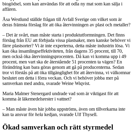
biogödsel, som kan användas för att odla ny mat som kan sälja i
affären.
Åsa Westlund ställde frågan till Avfall Sverige om vilket som är
deras främsta förslag för att öka återvinningen av plast och metaller?
– Det är svårt, man måste starta i produktutformningen. Det finns
förslag från EU att förbjuda vissa plastsaker, men kanske behöver vi
färre plastsorter? Vi är inte experterna, detta måste industrin lösa. Vi
kan öka insamlingseffektiviteten, från dagens 35 procent, till 70,
men också öka återvinningsprocenten. Då kan vi komma upp i 49
procent, men vart ska de återstående 51 procenten ta vägen? En
förändring kan bara göras genom att gå på producenterna. Sedan
tror vi förstås på att öka tillgänglighet för att återvinna, vi välkomnar
beslutet om detta i förra veckan. Och vi behöver jobba mer på
samverkan med andra, svarade Weine Wiqvist.
Maria Malmer Stenergard undrade vad som är viktigast för att
komma åt läkemedelsrester i vattnet?
– Man måste även här jobba uppströms, även om tillverkarna inte
kan ta ansvar för
hela
kedjan, svarade Ulf Thysell.
Ökad samverkan och rätt styrmedel