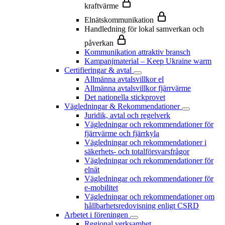
kraftvärme
Elnätskommunikation
Handledning för lokal samverkan och
påverkan
Kommunikation attraktiv bransch
Kampanjmaterial – Keep Ukraine warm
Certifieringar & avtal
Allmänna avtalsvillkor el
Allmänna avtalsvillkor fjärrvärme
Det nationella stickprovet
Vägledningar & Rekommendationer
Juridik, avtal och regelverk
Vägledningar och rekommendationer för
fjärrvärme och fjärrkyla
Vägledningar och rekommendationer i
säkerhets- och totalförsvarsfrågor
Vägledningar och rekommendationer för
elnät
Vägledningar och rekommendationer för
e-mobilitet
Vägledningar och rekommendationer om
hållbarhetsredovisning enligt CSRD
Arbetet i föreningen
Regional verksamhet