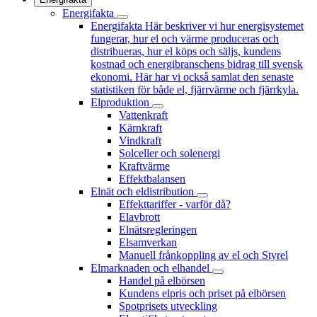
Energifakta
Energifakta
Här beskriver vi hur energisystemet
fungerar, hur el och värme produceras och
distribueras, hur el köps och säljs, kundens
kostnad och energibranschens bidrag till svensk
ekonomi. Här har vi också samlat den senaste
statistiken för både el, fjärrvärme och fjärrkyla.
Elproduktion
Vattenkraft
Kärnkraft
Vindkraft
Solceller och solenergi
Kraftvärme
Effektbalansen
Elnät och eldistribution
Effekttariffer - varför då?
Elavbrott
Elnätsregleringen
Elsamverkan
Manuell frånkoppling av el och Styrel
Elmarknaden och elhandel
Handel på elbörsen
Kundens elpris och priset på elbörsen
Spotprisets utveckling