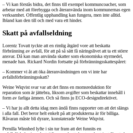
– Vi kan förstås bidra, det finns till exempel kommuncoacher, som
arbetar med att förebygga och återanvända inom kommunernas egen
verksamhet. Offentlig upphandling kan fungera, men inte alltid.
Ibland kan den till och med vara ett hinder.
Skatt på avfallseldning
Lorentz Tovatt tyckte att en rimlig åtgärd vore att beskatta
förbränning av avfall, för att på så sätt få näringslivet att ta ett större
ansvar. Då kan man använda skatter som ekonomiska styrmedel,
menade han. Rickard Nordin fortsatte på förbränningsskattespåret:
– Kommer vi åt att öka återanvändningen om vi inte har
avfallsförbränningsskatt?
Weine Wiqvist svar var att det finns en momsreduktion för
reparation som är jättebra, liksom avgifter som beskattar innehåll i
form av farliga ämnen. Och så finns ju ECO-designdirektivet.
– Vi har ju allt detta idag men ändå finns rapporter om att det slängs
i alla fall. Det beror helt enkelt på att produkterna är för billiga.
Råvaran måste bli dyrare, konstaterade Weine Wiqvist.
Pernilla Winnhed lyfte i sin tur fram att det funnits en