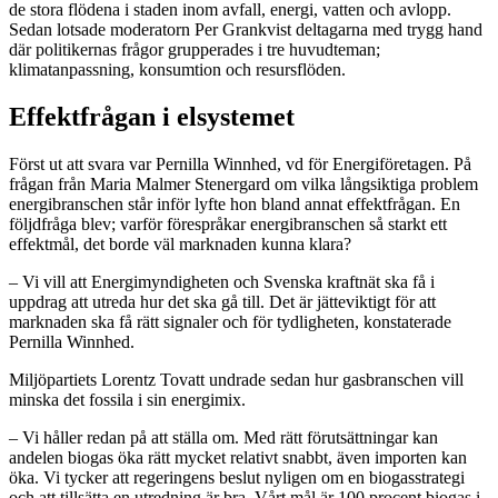
de stora flödena i staden inom avfall, energi, vatten och avlopp.
Sedan lotsade moderatorn Per Grankvist deltagarna med trygg hand
där politikernas frågor grupperades i tre huvudteman;
klimatanpassning, konsumtion och resursflöden.
Effektfrågan i elsystemet
Först ut att svara var Pernilla Winnhed, vd för Energiföretagen. På
frågan från Maria Malmer Stenergard om vilka långsiktiga problem
energibranschen står inför lyfte hon bland annat effektfrågan. En
följdfråga blev; varför förespråkar energibranschen så starkt ett
effektmål, det borde väl marknaden kunna klara?
– Vi vill att Energimyndigheten och Svenska kraftnät ska få i
uppdrag att utreda hur det ska gå till. Det är jätteviktigt för att
marknaden ska få rätt signaler och för tydligheten, konstaterade
Pernilla Winnhed.
Miljöpartiets Lorentz Tovatt undrade sedan hur gasbranschen vill
minska det fossila i sin energimix.
– Vi håller redan på att ställa om. Med rätt förutsättningar kan
andelen biogas öka rätt mycket relativt snabbt, även importen kan
öka. Vi tycker att regeringens beslut nyligen om en biogasstrategi
och att tillsätta en utredning är bra. Vårt mål är 100 procent biogas i