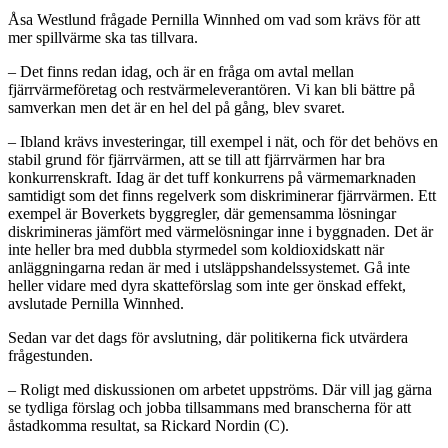
Åsa Westlund frågade Pernilla Winnhed om vad som krävs för att
mer spillvärme ska tas tillvara.
– Det finns redan idag, och är en fråga om avtal mellan
fjärrvärmeföretag och restvärmeleverantören. Vi kan bli bättre på
samverkan men det är en hel del på gång, blev svaret.
– Ibland krävs investeringar, till exempel i nät, och för det behövs en
stabil grund för fjärrvärmen, att se till att fjärrvärmen har bra
konkurrenskraft. Idag är det tuff konkurrens på värmemarknaden
samtidigt som det finns regelverk som diskriminerar fjärrvärmen. Ett
exempel är Boverkets byggregler, där gemensamma lösningar
diskrimineras jämfört med värmelösningar inne i byggnaden. Det är
inte heller bra med dubbla styrmedel som koldioxidskatt när
anläggningarna redan är med i utsläppshandelssystemet. Gå inte
heller vidare med dyra skatteförslag som inte ger önskad effekt,
avslutade Pernilla Winnhed.
Sedan var det dags för avslutning, där politikerna fick utvärdera
frågestunden.
– Roligt med diskussionen om arbetet uppströms. Där vill jag gärna
se tydliga förslag och jobba tillsammans med branscherna för att
åstadkomma resultat, sa Rickard Nordin (C).