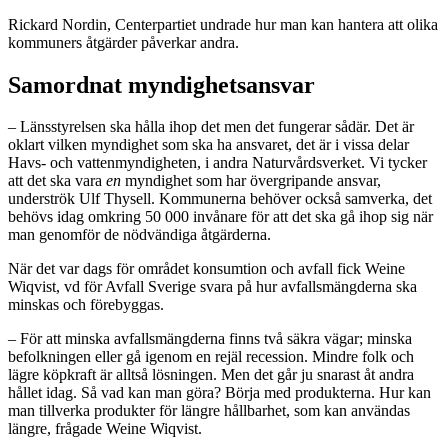
Rickard Nordin, Centerpartiet undrade hur man kan hantera att olika
kommuners åtgärder påverkar andra.
Samordnat myndighetsansvar
– Länsstyrelsen ska hålla ihop det men det fungerar sådär. Det är
oklart vilken myndighet som ska ha ansvaret, det är i vissa delar
Havs- och vattenmyndigheten, i andra Naturvårdsverket. Vi tycker
att det ska vara
en
myndighet som har övergripande ansvar,
underströk Ulf Thysell. Kommunerna behöver också samverka, det
behövs idag omkring 50 000 invånare för att det ska gå ihop sig när
man genomför de nödvändiga åtgärderna.
När det var dags för området konsumtion och avfall fick Weine
Wiqvist, vd för Avfall Sverige svara på hur avfallsmängderna ska
minskas och förebyggas.
– För att minska avfallsmängderna finns två säkra vägar; minska
befolkningen eller gå igenom en rejäl recession. Mindre folk och
lägre köpkraft är alltså lösningen. Men det går ju snarast åt andra
hållet idag. Så vad kan man göra? Börja med produkterna. Hur kan
man tillverka produkter för längre hållbarhet, som kan användas
längre, frågade Weine Wiqvist.