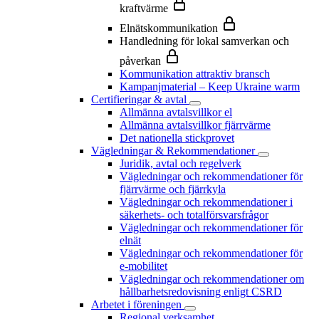
kraftvärme
Elnätskommunikation
Handledning för lokal samverkan och
påverkan
Kommunikation attraktiv bransch
Kampanjmaterial – Keep Ukraine warm
Certifieringar & avtal
Allmänna avtalsvillkor el
Allmänna avtalsvillkor fjärrvärme
Det nationella stickprovet
Vägledningar & Rekommendationer
Juridik, avtal och regelverk
Vägledningar och rekommendationer för
fjärrvärme och fjärrkyla
Vägledningar och rekommendationer i
säkerhets- och totalförsvarsfrågor
Vägledningar och rekommendationer för
elnät
Vägledningar och rekommendationer för
e-mobilitet
Vägledningar och rekommendationer om
hållbarhetsredovisning enligt CSRD
Arbetet i föreningen
Regional verksamhet