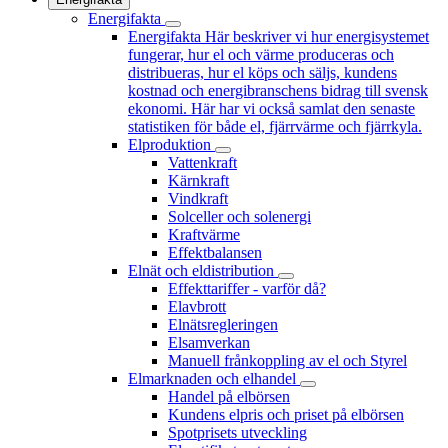
Energifakta
Energifakta
Här beskriver vi hur energisystemet
fungerar, hur el och värme produceras och
distribueras, hur el köps och säljs, kundens
kostnad och energibranschens bidrag till svensk
ekonomi. Här har vi också samlat den senaste
statistiken för både el, fjärrvärme och fjärrkyla.
Elproduktion
Vattenkraft
Kärnkraft
Vindkraft
Solceller och solenergi
Kraftvärme
Effektbalansen
Elnät och eldistribution
Effekttariffer - varför då?
Elavbrott
Elnätsregleringen
Elsamverkan
Manuell frånkoppling av el och Styrel
Elmarknaden och elhandel
Handel på elbörsen
Kundens elpris och priset på elbörsen
Spotprisets utveckling