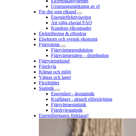
Elcertifikatsystemet
Ursprungsmärkning av el
För dig som elkund
Energieffektivisering
Att välja elavtal FAQ
Kundens elkostnader
Elektrifiering & elfordon
Elsektorn och svensk ekonomi
Fjärrvärme
Fjärrvärmeproduktion
Fjärrvärmenäten – distribution
Fjärrvärmekund
Fjärrkyla
Klimat och miljö
Vätgas och lager
Flexibilitet
Statistik
Energiåret - årsstatistik
Kraftläget - aktuell elförsörjning
Fjärrvärmestatistik
Fjärrkylestatistik
Energiföretagen förklarar!