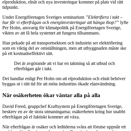
elproduktion, elnät och nya investeringar kommer på plats vid rätt
tidpunkt.
Under Energiföretagen Sveriges seminarium
”Elektrifiera i takt –
hur får vi efterfrågan och energiinvesteringar att hänga ihop?”
lyfte
Per Holm, ansvarig för klimatpolitik på Energiföretagen Sverige,
vikten av att få hela systemet att fungera tillsammans.
Han pekade på att transportsektorn och industrin ser elektrifiering
som en viktig del av omställningen, men att utbyggnaden måste ske
på ett kostnadseffektivt sätt.
Det är avgörande att vi har en taktning så att utbud och
efterfrågan går i takt.
Det handlar enligt Per Holm om att elproduktion och elnät behöver
byggas ut i rätt tid för att möta industrins ökade elanvändning.
När osäkerheten ökar väntar alla på alla
David Freed, gruppchef Kraftsystem på Energiföretagen Sverige,
beskrev en av de stora utmaningarna; osäkerheten kring hur snabbt
efterfrågan på el faktiskt kommer att växa.
När efterfrågan är osäker och ledtiderna svåra att förutse uppstår ett