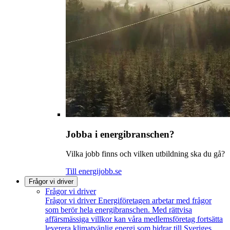
Jobba i energibranschen?
Vilka jobb finns och vilken utbildning ska du gå?
Till energijobb.se
Frågor vi driver
Frågor vi driver
Frågor vi driver
Energiföretagen arbetar med frågor
som berör hela energibranschen. Med rättvisa
affärsmässiga villkor kan våra medlemsföretag fortsätta
leverera klimatvänlig energi som bidrar till Sveriges