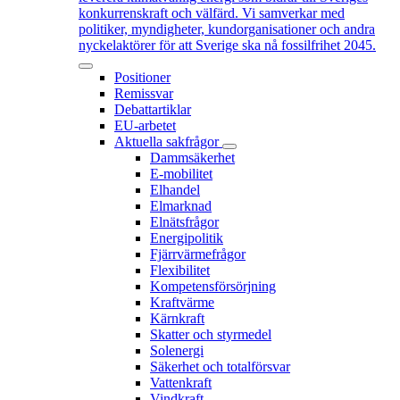
konkurrenskraft och välfärd. Vi samverkar med
politiker, myndigheter, kundorganisationer och andra
nyckelaktörer för att Sverige ska nå fossilfrihet 2045.
Positioner
Remissvar
Debattartiklar
EU-arbetet
Aktuella sakfrågor
Dammsäkerhet
E-mobilitet
Elhandel
Elmarknad
Elnätsfrågor
Energipolitik
Fjärrvärmefrågor
Flexibilitet
Kompetensförsörjning
Kraftvärme
Kärnkraft
Skatter och styrmedel
Solenergi
Säkerhet och totalförsvar
Vattenkraft
Vindkraft