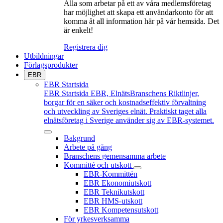
Alla som arbetar på ett av våra medlemsföretag
har möjlighet att skapa ett användarkonto för att
komma åt all information här på vår hemsida. Det
är enkelt!
Registrera dig
Utbildningar
Förlagsprodukter
EBR
EBR Startsida
EBR Startsida
EBR, ElnätsBranschens Riktlinjer,
borgar för en säker och kostnadseffektiv förvaltning
och utveckling av Sveriges elnät. Praktiskt taget alla
elnätsföretag i Sverige använder sig av EBR-systemet.
Bakgrund
Arbete på gång
Branschens gemensamma arbete
Kommitté och utskott
EBR-Kommittén
EBR Ekonomiutskott
EBR Teknikutskott
EBR HMS-utskott
EBR Kompetensutskott
För yrkesverksamma