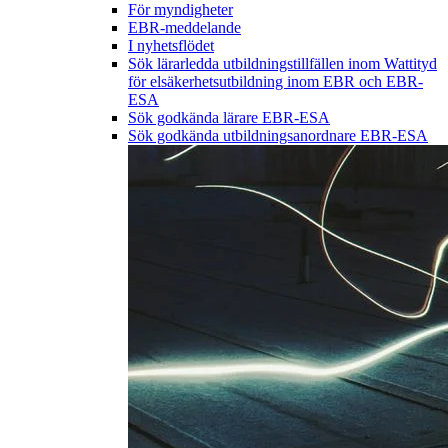
För myndigheter
EBR-meddelande
I nyhetsflödet
Sök lärarledda utbildningstillfällen inom Wattityd
för elsäkerhetsutbildning inom EBR och EBR-
ESA
Sök godkända lärare EBR-ESA
Sök godkända utbildningsanordnare EBR-ESA