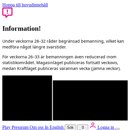
Hoppa till huvudinnehåll
Information!
Under veckorna 28–32 råder begränsad bemanning, vilket kan
medföra något längre svarstider.
För veckorna 26–33 är bemanningen även reducerad inom
statistikområdet. Magasinläget publiceras fortsatt veckovis,
medan Kraftläget publiceras varannan vecka (jämna veckor).
Play
Pressrum
Om oss
In English
Logga in
Sök
0