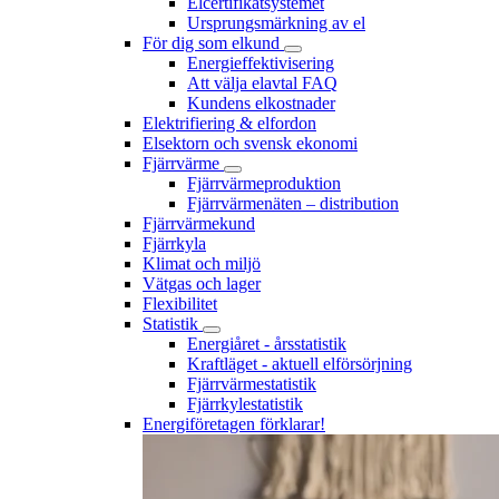
Elcertifikatsystemet
Ursprungsmärkning av el
För dig som elkund
Energieffektivisering
Att välja elavtal FAQ
Kundens elkostnader
Elektrifiering & elfordon
Elsektorn och svensk ekonomi
Fjärrvärme
Fjärrvärmeproduktion
Fjärrvärmenäten – distribution
Fjärrvärmekund
Fjärrkyla
Klimat och miljö
Vätgas och lager
Flexibilitet
Statistik
Energiåret - årsstatistik
Kraftläget - aktuell elförsörjning
Fjärrvärmestatistik
Fjärrkylestatistik
Energiföretagen förklarar!