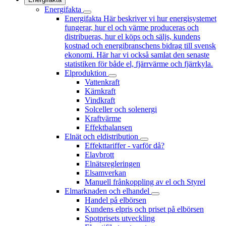
Energifakta
Energifakta
Här beskriver vi hur energisystemet
fungerar, hur el och värme produceras och
distribueras, hur el köps och säljs, kundens
kostnad och energibranschens bidrag till svensk
ekonomi. Här har vi också samlat den senaste
statistiken för både el, fjärrvärme och fjärrkyla.
Elproduktion
Vattenkraft
Kärnkraft
Vindkraft
Solceller och solenergi
Kraftvärme
Effektbalansen
Elnät och eldistribution
Effekttariffer - varför då?
Elavbrott
Elnätsregleringen
Elsamverkan
Manuell frånkoppling av el och Styrel
Elmarknaden och elhandel
Handel på elbörsen
Kundens elpris och priset på elbörsen
Spotprisets utveckling