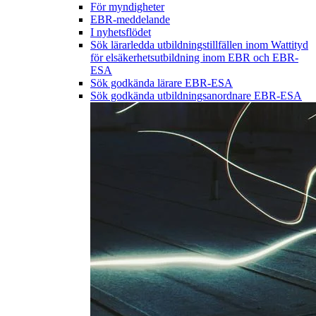
För myndigheter
EBR-meddelande
I nyhetsflödet
Sök lärarledda utbildningstillfällen inom Wattityd
för elsäkerhetsutbildning inom EBR och EBR-
ESA
Sök godkända lärare EBR-ESA
Sök godkända utbildningsanordnare EBR-ESA