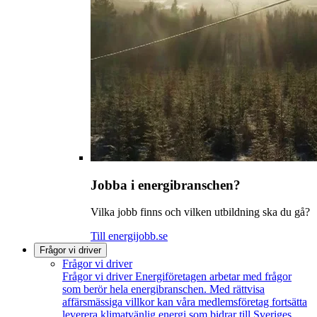
Jobba i energibranschen?
Vilka jobb finns och vilken utbildning ska du gå?
Till energijobb.se
Frågor vi driver
Frågor vi driver
Frågor vi driver
Energiföretagen arbetar med frågor
som berör hela energibranschen. Med rättvisa
affärsmässiga villkor kan våra medlemsföretag fortsätta
leverera klimatvänlig energi som bidrar till Sveriges