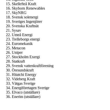
Skellefteå Kraft
Skyborn Renewables
SkyNRG
Svensk solenergi
Sveriges Ingenjörer
Svenska Kraftnät
Sysav
Umeå Energi
Trelleborgs energi
Euromekanik
Metacon
Uniper
Stockholm Exergi
Statkraft
Svensk vattenkraftförening
Öresundskraft
Hitatchi Energy
Videberg Kraft
Vätgas Sverige
Energiföretagen Sverige
Elvaco (utställare)
Enerim (utställare)