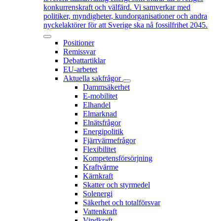
konkurrenskraft och välfärd. Vi samverkar med
politiker, myndigheter, kundorganisationer och andra
nyckelaktörer för att Sverige ska nå fossilfrihet 2045.
Positioner
Remissvar
Debattartiklar
EU-arbetet
Aktuella sakfrågor
Dammsäkerhet
E-mobilitet
Elhandel
Elmarknad
Elnätsfrågor
Energipolitik
Fjärrvärmefrågor
Flexibilitet
Kompetensförsörjning
Kraftvärme
Kärnkraft
Skatter och styrmedel
Solenergi
Säkerhet och totalförsvar
Vattenkraft
Vindkraft