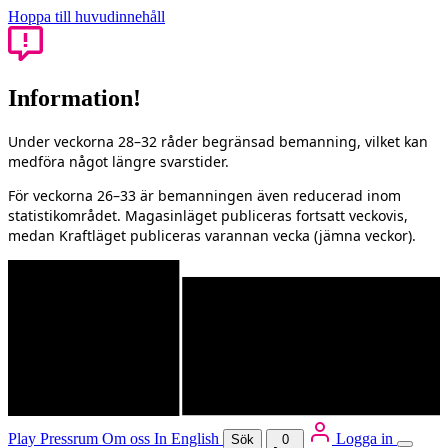
Hoppa till huvudinnehåll
Information!
Under veckorna 28–32 råder begränsad bemanning, vilket kan
medföra något längre svarstider.
För veckorna 26–33 är bemanningen även reducerad inom
statistikområdet. Magasinläget publiceras fortsatt veckovis,
medan Kraftläget publiceras varannan vecka (jämna veckor).
Play
Pressrum
Om oss
In English
Logga in
Sök
0