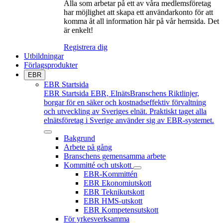
Alla som arbetar på ett av våra medlemsföretag
har möjlighet att skapa ett användarkonto för att
komma åt all information här på vår hemsida. Det
är enkelt!
Registrera dig
Utbildningar
Förlagsprodukter
EBR
EBR Startsida
EBR Startsida
EBR, ElnätsBranschens Riktlinjer,
borgar för en säker och kostnadseffektiv förvaltning
och utveckling av Sveriges elnät. Praktiskt taget alla
elnätsföretag i Sverige använder sig av EBR-systemet.
Bakgrund
Arbete på gång
Branschens gemensamma arbete
Kommitté och utskott
EBR-Kommittén
EBR Ekonomiutskott
EBR Teknikutskott
EBR HMS-utskott
EBR Kompetensutskott
För yrkesverksamma