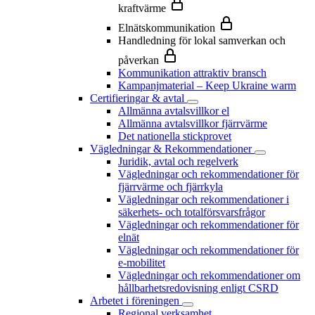
kraftvärme
Elnätskommunikation
Handledning för lokal samverkan och
påverkan
Kommunikation attraktiv bransch
Kampanjmaterial – Keep Ukraine warm
Certifieringar & avtal
Allmänna avtalsvillkor el
Allmänna avtalsvillkor fjärrvärme
Det nationella stickprovet
Vägledningar & Rekommendationer
Juridik, avtal och regelverk
Vägledningar och rekommendationer för
fjärrvärme och fjärrkyla
Vägledningar och rekommendationer i
säkerhets- och totalförsvarsfrågor
Vägledningar och rekommendationer för
elnät
Vägledningar och rekommendationer för
e-mobilitet
Vägledningar och rekommendationer om
hållbarhetsredovisning enligt CSRD
Arbetet i föreningen
Regional verksamhet