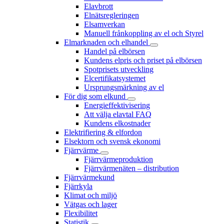
Elavbrott
Elnätsregleringen
Elsamverkan
Manuell frånkoppling av el och Styrel
Elmarknaden och elhandel
Handel på elbörsen
Kundens elpris och priset på elbörsen
Spotprisets utveckling
Elcertifikatsystemet
Ursprungsmärkning av el
För dig som elkund
Energieffektivisering
Att välja elavtal FAQ
Kundens elkostnader
Elektrifiering & elfordon
Elsektorn och svensk ekonomi
Fjärrvärme
Fjärrvärmeproduktion
Fjärrvärmenäten – distribution
Fjärrvärmekund
Fjärrkyla
Klimat och miljö
Vätgas och lager
Flexibilitet
Statistik