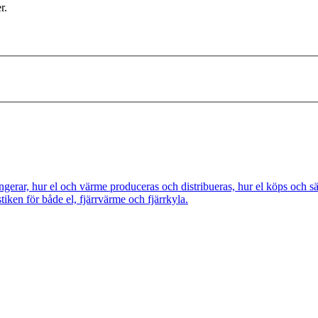
r.
ngerar, hur el och värme produceras och distribueras, hur el köps och s
tiken för både el, fjärrvärme och fjärrkyla.