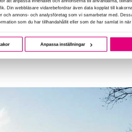
ör att anpassa innehållet och annonserna till användarna, tillhand
ik. Din webbläsare vidarebefordrar även data kopplat till kakorn
dier och annons- och analysföretag som vi samarbetar med. Dessa
mation som du har tillhandahållit eller som de har samlat in när
kakor
Anpassa inställningar