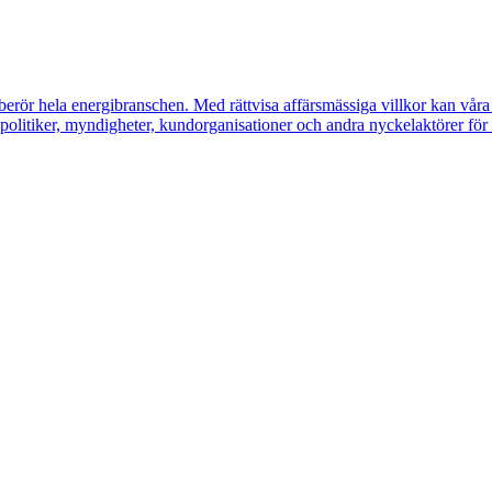
erör hela energibranschen. Med rättvisa affärsmässiga villkor kan våra m
litiker, myndigheter, kundorganisationer och andra nyckelaktörer för a