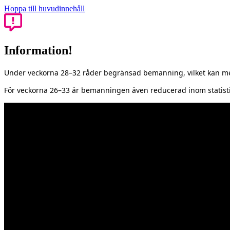
Hoppa till huvudinnehåll
Information!
Under veckorna 28–32 råder begränsad bemanning, vilket kan med
För veckorna 26–33 är bemanningen även reducerad inom statisti