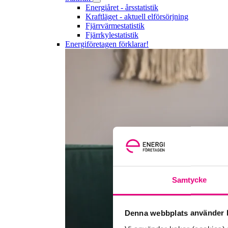
Energiåret - årsstatistik
Kraftläget - aktuell elförsörjning
Fjärrvärmestatistik
Fjärrkylestatistik
Energiföretagen förklarar!
Samtycke
Denna webbplats använder k