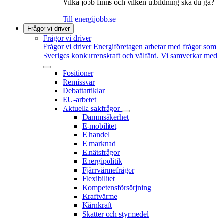
Vilka jobb finns och vilken utbildning ska du gå?
Till energijobb.se
Frågor vi driver
Frågor vi driver
Frågor vi driver
Energiföretagen arbetar med frågor som b
Sveriges konkurrenskraft och välfärd. Vi samverkar med po
Positioner
Remissvar
Debattartiklar
EU-arbetet
Aktuella sakfrågor
Dammsäkerhet
E-mobilitet
Elhandel
Elmarknad
Elnätsfrågor
Energipolitik
Fjärrvärmefrågor
Flexibilitet
Kompetensförsörjning
Kraftvärme
Kärnkraft
Skatter och styrmedel