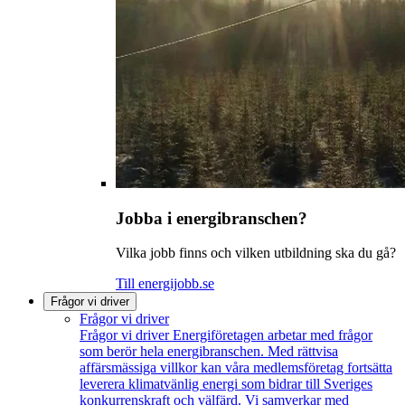
Jobba i energibranschen?
Vilka jobb finns och vilken utbildning ska du gå?
Till energijobb.se
Frågor vi driver
Frågor vi driver
Frågor vi driver
Energiföretagen arbetar med frågor
som berör hela energibranschen. Med rättvisa
affärsmässiga villkor kan våra medlemsföretag fortsätta
leverera klimatvänlig energi som bidrar till Sveriges
konkurrenskraft och välfärd. Vi samverkar med