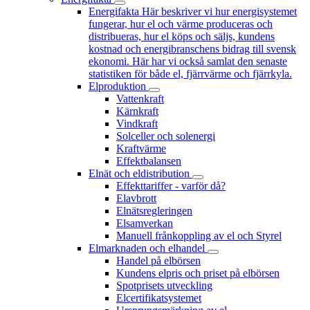
Energifakta
Här beskriver vi hur energisystemet
fungerar, hur el och värme produceras och
distribueras, hur el köps och säljs, kundens
kostnad och energibranschens bidrag till svensk
ekonomi. Här har vi också samlat den senaste
statistiken för både el, fjärrvärme och fjärrkyla.
Elproduktion
Vattenkraft
Kärnkraft
Vindkraft
Solceller och solenergi
Kraftvärme
Effektbalansen
Elnät och eldistribution
Effekttariffer - varför då?
Elavbrott
Elnätsregleringen
Elsamverkan
Manuell frånkoppling av el och Styrel
Elmarknaden och elhandel
Handel på elbörsen
Kundens elpris och priset på elbörsen
Spotprisets utveckling
Elcertifikatsystemet