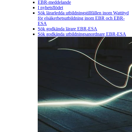
EBR-meddelande
I nyhetsflödet
Sök lärarledda utbildningstillfällen inom Wattityd
för elsäkerhetsutbildning inom EBR och EBR-
ESA
Sök godkända lärare EBR-ESA
Sök godkända utbildningsanordnare EBR-ESA