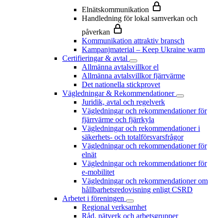
Elnätskommunikation
Handledning för lokal samverkan och
påverkan
Kommunikation attraktiv bransch
Kampanjmaterial – Keep Ukraine warm
Certifieringar & avtal
Allmänna avtalsvillkor el
Allmänna avtalsvillkor fjärrvärme
Det nationella stickprovet
Vägledningar & Rekommendationer
Juridik, avtal och regelverk
Vägledningar och rekommendationer för
fjärrvärme och fjärrkyla
Vägledningar och rekommendationer i
säkerhets- och totalförsvarsfrågor
Vägledningar och rekommendationer för
elnät
Vägledningar och rekommendationer för
e-mobilitet
Vägledningar och rekommendationer om
hållbarhetsredovisning enligt CSRD
Arbetet i föreningen
Regional verksamhet
Råd, nätverk och arbetsgrupper