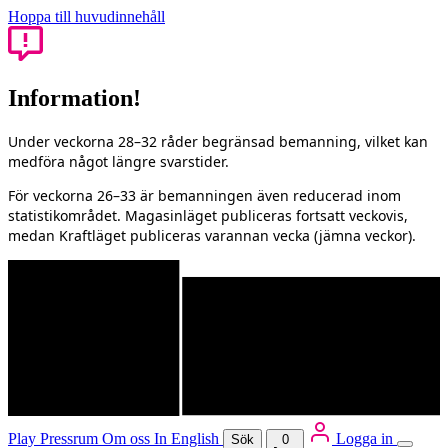
Hoppa till huvudinnehåll
Information!
Under veckorna 28–32 råder begränsad bemanning, vilket kan
medföra något längre svarstider.
För veckorna 26–33 är bemanningen även reducerad inom
statistikområdet. Magasinläget publiceras fortsatt veckovis,
medan Kraftläget publiceras varannan vecka (jämna veckor).
Play
Pressrum
Om oss
In English
Logga in
Sök
0