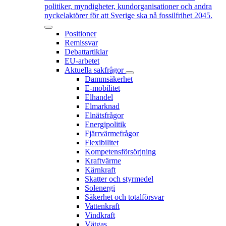
politiker, myndigheter, kundorganisationer och andra
nyckelaktörer för att Sverige ska nå fossilfrihet 2045.
Positioner
Remissvar
Debattartiklar
EU-arbetet
Aktuella sakfrågor
Dammsäkerhet
E-mobilitet
Elhandel
Elmarknad
Elnätsfrågor
Energipolitik
Fjärrvärmefrågor
Flexibilitet
Kompetensförsörjning
Kraftvärme
Kärnkraft
Skatter och styrmedel
Solenergi
Säkerhet och totalförsvar
Vattenkraft
Vindkraft
Vätgas