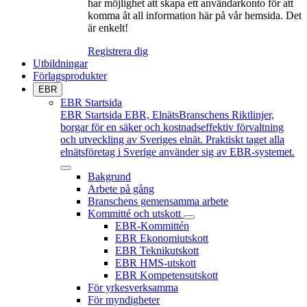
har möjlighet att skapa ett användarkonto för att
komma åt all information här på vår hemsida. Det
är enkelt!
Registrera dig
Utbildningar
Förlagsprodukter
EBR
EBR Startsida
EBR Startsida
EBR, ElnätsBranschens Riktlinjer,
borgar för en säker och kostnadseffektiv förvaltning
och utveckling av Sveriges elnät. Praktiskt taget alla
elnätsföretag i Sverige använder sig av EBR-systemet.
Bakgrund
Arbete på gång
Branschens gemensamma arbete
Kommitté och utskott
EBR-Kommittén
EBR Ekonomiutskott
EBR Teknikutskott
EBR HMS-utskott
EBR Kompetensutskott
För yrkesverksamma
För myndigheter