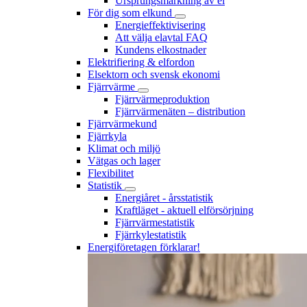
Ursprungsmärkning av el
För dig som elkund
Energieffektivisering
Att välja elavtal FAQ
Kundens elkostnader
Elektrifiering & elfordon
Elsektorn och svensk ekonomi
Fjärrvärme
Fjärrvärmeproduktion
Fjärrvärmenäten – distribution
Fjärrvärmekund
Fjärrkyla
Klimat och miljö
Vätgas och lager
Flexibilitet
Statistik
Energiåret - årsstatistik
Kraftläget - aktuell elförsörjning
Fjärrvärmestatistik
Fjärrkylestatistik
Energiföretagen förklarar!