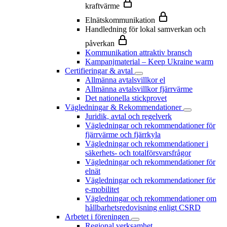
kraftvärme
Elnätskommunikation
Handledning för lokal samverkan och
påverkan
Kommunikation attraktiv bransch
Kampanjmaterial – Keep Ukraine warm
Certifieringar & avtal
Allmänna avtalsvillkor el
Allmänna avtalsvillkor fjärrvärme
Det nationella stickprovet
Vägledningar & Rekommendationer
Juridik, avtal och regelverk
Vägledningar och rekommendationer för
fjärrvärme och fjärrkyla
Vägledningar och rekommendationer i
säkerhets- och totalförsvarsfrågor
Vägledningar och rekommendationer för
elnät
Vägledningar och rekommendationer för
e-mobilitet
Vägledningar och rekommendationer om
hållbarhetsredovisning enligt CSRD
Arbetet i föreningen
Regional verksamhet