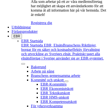
Alla som arbetar på ett av våra medlemsföretag
har möjlighet att skapa ett användarkonto för att
komma åt all information här på vår hemsida. Det
är enkelt!
Registrera dig
Utbildningar
Förlagsprodukter
EBR
EBR Startsida
EBR Startsida
EBR, ElnätsBranschens Riktlinjer,
borgar för en säker och kostnadseffektiv förvaltning
och utveckling av Sveriges elnät. Praktiskt taget alla
elnätsföretag i Sverige använder sig av EBR-systemet.
Bakgrund
Arbete på gång
Branschens gemensamma arbete
Kommitté och utskott
EBR-Kommittén
EBR Ekonomiutskott
EBR Teknikutskott
EBR HMS-utskott
EBR Kompetensutskott
För yrkesverksamma