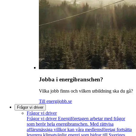
Jobba i energibranschen?
Vilka jobb finns och vilken utbildning ska du gå?
Till energijobb.se
Frågor vi driver
Frågor vi driver
Frågor vi driver
Energiföretagen arbetar med frågor
som berör hela energibranschen. Med rättvisa
affärsmässiga villkor kan våra medlemsföretag fortsätta
leverera klimatvänlig energi som bidrar till Sveriges