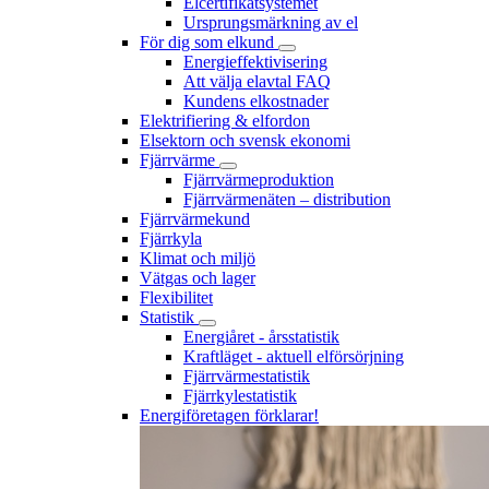
Elcertifikatsystemet
Ursprungsmärkning av el
För dig som elkund
Energieffektivisering
Att välja elavtal FAQ
Kundens elkostnader
Elektrifiering & elfordon
Elsektorn och svensk ekonomi
Fjärrvärme
Fjärrvärmeproduktion
Fjärrvärmenäten – distribution
Fjärrvärmekund
Fjärrkyla
Klimat och miljö
Vätgas och lager
Flexibilitet
Statistik
Energiåret - årsstatistik
Kraftläget - aktuell elförsörjning
Fjärrvärmestatistik
Fjärrkylestatistik
Energiföretagen förklarar!