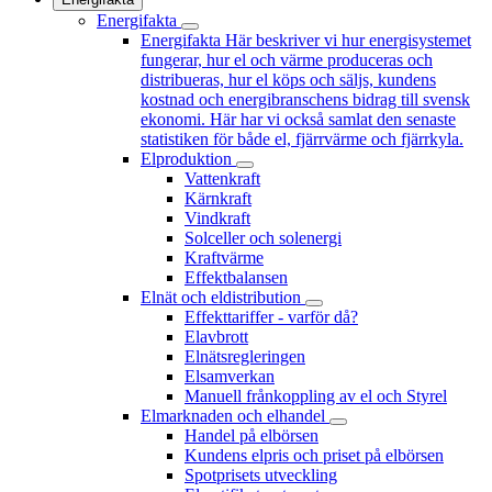
Energifakta
Energifakta
Här beskriver vi hur energisystemet
fungerar, hur el och värme produceras och
distribueras, hur el köps och säljs, kundens
kostnad och energibranschens bidrag till svensk
ekonomi. Här har vi också samlat den senaste
statistiken för både el, fjärrvärme och fjärrkyla.
Elproduktion
Vattenkraft
Kärnkraft
Vindkraft
Solceller och solenergi
Kraftvärme
Effektbalansen
Elnät och eldistribution
Effekttariffer - varför då?
Elavbrott
Elnätsregleringen
Elsamverkan
Manuell frånkoppling av el och Styrel
Elmarknaden och elhandel
Handel på elbörsen
Kundens elpris och priset på elbörsen
Spotprisets utveckling