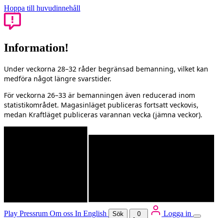
Hoppa till huvudinnehåll
Information!
Under veckorna 28–32 råder begränsad bemanning, vilket kan
medföra något längre svarstider.
För veckorna 26–33 är bemanningen även reducerad inom
statistikområdet. Magasinläget publiceras fortsatt veckovis,
medan Kraftläget publiceras varannan vecka (jämna veckor).
Play
Pressrum
Om oss
In English
Logga in
Sök
0