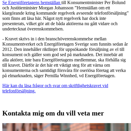
Se Energiföretagens hemställan
till Konsumentminister Per Bolund
och Justitieminister Morgan Johansson ”Hemställan om ett
klargörande kring kommande regelverk avseende telefonförsäljning”
som finns att läsa här. Något nytt regelverk har dock inte
presenterats, vilket gör att de båda aktörerna nu gått vidare och
undertecknat överenskommelsen.
- Kravet skrivs in i den branschöverenskommelse mellan
Konsumentverket och Energiföretagen Sverige som funnits sedan år
2012. Den innehåller riktlinjer för uppsökande försäljning av el till
konsument och gäller som god sed på marknaden. Det innebär att
alla aktörer, inte bara Energiföretagens medlemmar, ska förhålla sig
till kravet. Därför är det här ett viktigt steg för att värna om
konsumenterna och samtidigt försvåra för oseriösa företag att verka
på elmarknaden, säger Pernilla Winnhed, vd Energiföretagen.
Här kan du läsa frågor och svar om skriftlighetskravet vid
telefonförsäljning.
Kontakta mig om du vill veta mer