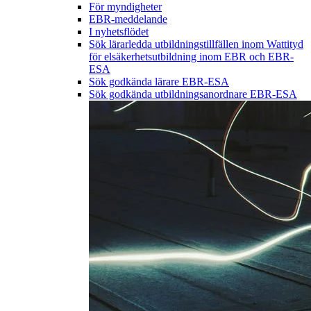
För myndigheter
EBR-meddelande
I nyhetsflödet
Sök lärarledda utbildningstillfällen inom Wattityd
för elsäkerhetsutbildning inom EBR och EBR-
ESA
Sök godkända lärare EBR-ESA
Sök godkända utbildningsanordnare EBR-ESA