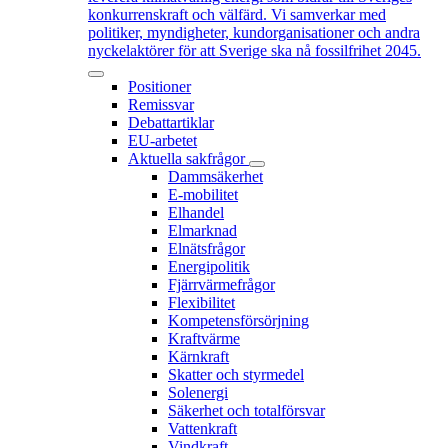
konkurrenskraft och välfärd. Vi samverkar med
politiker, myndigheter, kundorganisationer och andra
nyckelaktörer för att Sverige ska nå fossilfrihet 2045.
Positioner
Remissvar
Debattartiklar
EU-arbetet
Aktuella sakfrågor
Dammsäkerhet
E-mobilitet
Elhandel
Elmarknad
Elnätsfrågor
Energipolitik
Fjärrvärmefrågor
Flexibilitet
Kompetensförsörjning
Kraftvärme
Kärnkraft
Skatter och styrmedel
Solenergi
Säkerhet och totalförsvar
Vattenkraft
Vindkraft